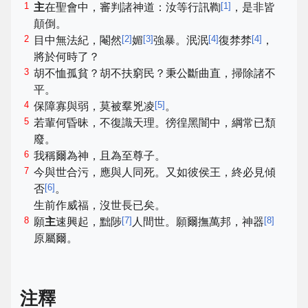
1
[
1
]
主
在聖會中，審判諸神道：汝等行訊鞫
，是非皆
顛倒。
2
[
2
]
[
3
]
[
4
]
[
4
]
目中無法紀，閹然
媚
強暴。泯泯
復棼棼
，
將於何時了？
3
胡不恤孤貧？胡不扶窮民？秉公斷曲直，掃除諸不
平。
4
[
5
]
保障寡與弱，莫被羣兇凌
。
5
若輩何昏昧，不復識天理。徬徨黑闇中，綱常已頹
廢。
6
我稱爾為神，且為至尊子。
7
今與世合污，應與人同死。又如彼侯王，終必見傾
[
6
]
否
。
生前作威福，沒世長已矣。
8
[
7
]
[
8
]
願
主
速興起，黜陟
人間世。願爾撫萬邦，神器
原屬爾。
注釋