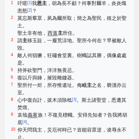
1
[
1
]
吁嗟
我
恩主
，胡為長不顧？何事對爾羊，炎炎熾
[
2
]
恚怒
？
2
莫忘斯羣眾，夙為爾所取；簡之為聖民，殖之於聖
土。
聖土非有他，
西溫
主
所住。
3
請
主
移玉趾，一履荒涼地。聖所今何在？早被敵人
毀。
4
敵人何猖獗，狂嘯會堂裏。樹幟誌其勝，偶像處處
是。
5
持斧砍聖門，洋洋無畏忌。
6
復以斤與錘，摧毀雕鏤器。
7
聖所付一炬，所存惟遺址。侮衊
主
之名，褻瀆亦云
至。
8
[
3
]
心中復自計，拔木須除柢
。斯土諸聖堂，悉遭其
焚燬。
9
哀哉
義塞
族！不復見標幟。安得先知者？告我將胡
[
4
]
底
。
10
仰天問我主，災厄何時已？豈能容眾逆，凌辱永不
止。