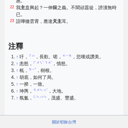
惠。
22
我
主
盍興起？一伸爾之義。不聞頑囂徒，謗瀆無時
已。
23
諠嘩徹雲霄，應達
天主
耳。
注釋
ㄒㄩ
ㄐㄧㄝ
↑
吁，
，長歎。嗟，
，悲嘆或讚美。
ㄏㄨㄟˋ ㄋㄨˋ
↑
恚怒，
，憤怒。
ㄉㄧˇ
↑
柢，
，樹根。
↑
胡底，如何了局。
↑
一揆，一致。
ㄎㄨㄣ ㄩˊ
↑
坤輿，
，大地。
ㄈㄣ ㄩㄣ
↑
氛氳，
，茂盛、豐盛。
關於耶穌台灣