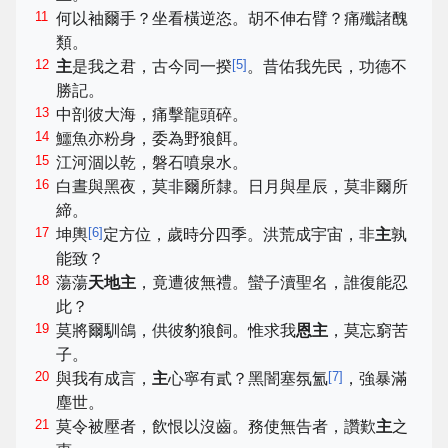
11
何以袖爾手？坐看橫逆恣。胡不伸右臂？痛殲諸醜
類。
12
[
5
]
主
是我之君，古今同一揆
。昔佑我先民，功德不
勝記。
13
中剖彼大海，痛擊龍頭碎。
14
鱷魚亦粉身，委為野狼餌。
15
江河涸以乾，磐石噴泉水。
16
白晝與黑夜，莫非爾所隸。日月與星辰，莫非爾所
締。
17
[
6
]
坤輿
定方位，歲時分四季。洪荒成宇宙，非
主
孰
能致？
18
蕩蕩
天地主
，竟遭彼無禮。蠻子瀆聖名，誰復能忍
此？
19
莫將爾馴鴿，供彼豹狼飼。惟求我
恩主
，莫忘窮苦
子。
20
[
7
]
與我有成言，
主
心寧有貳？黑闇塞氛氳
，強暴滿
塵世。
21
莫令被壓者，飲恨以沒齒。務使無告者，讚歎
主
之