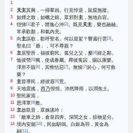
1
2
天主
其興，一掃羣凶。行見悖逆，鼠竄無蹤。
3
如煙之散，如蠟之鎔。眾邪對
主
，無地自容。
4
[
1
]
[
2
]
愷悌
君子，體逸心沖
。既見
天主
，樂也融融。
常承歡顏，和氣內充。
5
[
3
]
向
主
謳歌，歡呼聖名。何以迎駕？響遏行雲
。
聖名曰「爺」，可不尊親？
6
[
4
]
主
居聖所，福彼窮民。孤兒之父，嫠
婦之鄰。
7
[
5
]
恤彼煢
獨，使成眷屬。釋彼寃囚，賜以康樂。
[
6
]
[
7
]
[
7
]
澤所不賅
，其惟怙惡
。無悛
於心，何可救
藥？
8
[
8
]
主
昔導民，經彼遐
荒。
9
天地震搖，
西乃
惶惶。沛然降雨，以潤焦土。
10
聖民家焉，
11
[
9
]
恩澤覃
敷。
12
主
啟凱音，眾姝謠吟：
13
「敵車之帥，倉皇四奔。深閨之女，掠物是分。
14
[
10
]
境內安懿
，民如馴鴿。白銀為羽，黃金為
[
11
]
翮
。