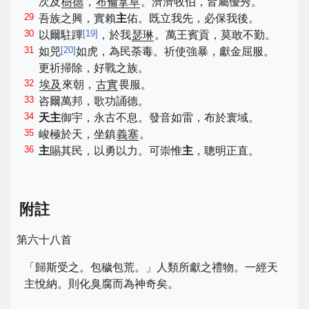
次及
樹德
，
布倫拿阜
。濟濟牧伯，皆屬優秀。
29
吾族之興，實賴
主
佑。既立我先，必保我後。
30
[
19
]
以爾駐蹕
，於我
瑟琳
。萬王賓貢，莫敢不勤。
31
[
20
]
如兕
如虎，為民荼毒。祈使強暴，獻金屈服。
更祈掃除，好戰之族。
32
埃及
來朝，
古實
畏服。
33
咨爾萬邦，歌功誦德。
34
天主
御宇，永古不息。發音如雷，布於寰域。
35
峻極於天，坐鎮
義塞
。
36
主
賜其民，以勇以力。可崇惟
主
，聰明正直。
附註
第六十八首
「歸斯受之。包穢包荒。」人類所獻之禮物。一經天
主悅納。則化臭腐而為神奇矣。