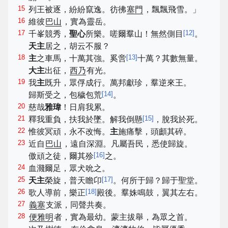
15
列王被逐，紛紛竄逸。彷彿
塞門
，飄飄飛雪。」
16
維彼
巴山
，實為靈岳。
17
[
12
]
千峯競秀，
聖心
所樂。嗟爾羣山！無然側目
。
天主
居之，胡云不服？
18
[
13
]
主
之車馬，十萬其強。奚啻
十萬？其數無量。
大主
出征，
西乃
有光。
19
我
主
既升，眾俘成行。萬邦獻珍，羣逆來王。
[
14
]
歸斯受之，包穢包荒
。
20
慈哉
雅瑋
！日肩我累。
21
[
15
]
釋我重負，扶我於墜。解我倒懸
，脫我於死。
22
惟彼冥頑，永不改悔。
主
施痛擊，頭顱其碎。
23
近自
巴山
，遠自深淵。凡屬吾民，悉使歸旋。
[
16
]
傲頑之徒，爾其殄
之。
24
血濺爾足，眾犬吮之。
25
[
17
]
天主
榮旋，普天瞻卬
。何所于歸？歸于聖堂。
26
[
18
]
歌人導前，樂正
殿後。羣姝鳴鼓，翼其左右。
27
義塞
支派，同聲共奏。
28
便雅明
者，實為最幼。蒙主拔舉，為眾之首。