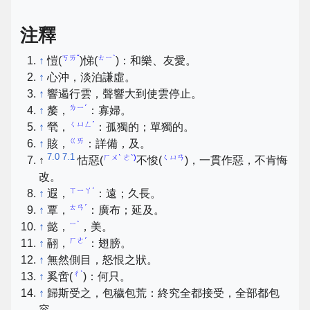
注釋
ㄎㄞˇ
ㄊㄧˋ
↑
愷(
)悌(
)：和樂、友愛。
↑
心沖，淡泊謙虛。
↑
響遏行雲，聲響大到使雲停止。
ㄌㄧˊ
↑
嫠，
：寡婦。
ㄑㄩㄥˊ
↑
煢，
：孤獨的；單獨的。
ㄍㄞ
↑
賅，
：詳備，及。
7.0
7.1
ㄏㄨˋ ㄜˋ)
ㄑㄩㄢ
↑
怙惡(
不悛(
)，一貫作惡，不肯悔
改。
ㄒㄧㄚˊ
↑
遐，
：遠；久長。
ㄊㄢˊ
↑
覃，
：廣布；延及。
ㄧˋ
↑
懿，
，美。
ㄏㄜˊ
↑
翮，
：翅膀。
↑
無然側目，怒恨之狀。
ㄔˋ
↑
奚啻(
)：何只。
↑
歸斯受之，包穢包荒：終究全都接受，全部都包
容。