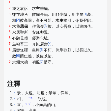
1
2
我之哀訴，求
主
垂顧。
3
[
1
]
雖在地角，惟爾是籲。用抒幽懷，用申景
慕。
[
2
]
相
彼高岡，高不可即。求
主
接引，令我登陟。
4
[
3
]
求我
恩保
，作我岑
樓。以安吾身，以避凶仇。
5
永居聖所，安庇卵翼。
6
心願見償，優游化域。
7
[
4
]
主
福吾王，介以眉壽
。
8
[
5
]
眉壽無疆，皇輿
不朽。俾承歡顏，以長以久。
[
6
]
敕
爾仁義，以佐以佑。
9
[
7
]
永頌大德，初服
是守。
注釋
↑
景，大也、明也；景慕，仰慕。
ㄒㄧㄤˋ
↑
相，
，視也。
ㄘㄣˊ
↑
岑，
，小而高的山。
↑
眉壽，高壽。