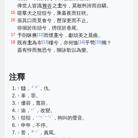
俾世人皆識
雅谷
之
主
兮，莫敢矜誇而自驕。
15
嗟羣犬之狺狺兮，乘暮夜而狂吠。
16
張其口而覓食兮，歷深更而不止。
徘徊於街頭兮，徬徨於巷尾。
17
[
12
]
予則昧爽
而懷
主
兮，獻頌美之晨曲。
18
[
13
]
[
14
]
[
15
]
既有
主
為岑
樓兮，亦何恤
乎煢
獨？
蓋有恃而無恐兮，聊詠歌以為樂。
注釋
ㄔㄡˊ
↑
讎，
，仇。
↑
辜，罪。
↑
優容，寬容。
ㄩˊ
↑
渝，
，改變。
ㄧㄣˊ ㄧㄣˊ
↑
狺狺，
，狗叫的聲音。
↑
申申，不停。
ㄌㄧˋ
↑
詈，
，責罵。