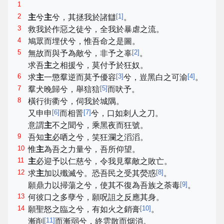
1
2
[
1
]
主
兮
主
兮，其拯我於諸讎
。
3
救我於作惡之徒兮，全我於暴虐之流。
4
鳩眾而埋伏兮，惟吾命之是圖。
5
[
2
]
無故而與予為敵兮，非予之辜
。
求吾
主
之相援兮，莫付予於狂奴。
6
[
3
]
[
4
]
求
主
一懲羣逆而莫予優容
兮，豈黑白之可渝
。
7
[
5
]
羣犬晚歸兮，舉狺狺
而吠予。
8
橫行街衢兮，伺我於城隅。
[
6
]
[
7
]
又申申
而相詈
兮，口如刺人之刀。
意謂
主
不之聞兮，乘黑夜而狂號。
9
吾知
主
必哂之兮，笑狂瀾之滔滔。
10
惟
主
為吾之力量兮，吾所仰望。
11
主
必迎予以仁慈兮，令我見羣敵之敗亡。
12
[
8
]
求
主
加以殲滅兮。恐吾民之受其熒惑
。
[
9
]
願鼎力以掃蕩之兮，使其不復為吾族之荼毒
。
13
何彼口之多孽兮，願呪詛之反應其身。
14
[
10
]
願聖怒之臨之兮，有如火之銷膏
。
[
11
]
漸削
而漸弱兮，終雲散而烟消。