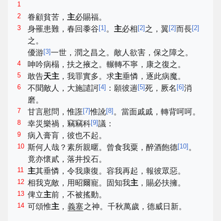
1
2
眷顧貧苦，
主
必賜福。
3
[
1
]
[
2
]
[
2
]
[
2
]
身罹患難，春回黍谷
。
主
必相
之，翼
而長
之。
[
3
]
優游
一世，潤之昌之。敵人欲害，保之障之。
4
呻吟病榻，扶之掖之。輾轉不寧，康之復之。
5
敢告
天主
，我罪實多。求
主
垂憐，逐此病魔。
6
[
4
]
[
5
]
[
6
]
不聞敵人，大施譴訶
：願彼遄
死，厥名
消
磨。
7
[
7
]
[
8
]
甘言慰問，惟誑
惟訛
。當面戚戚，轉背呵呵。
8
[
9
]
幸災樂禍，竊竊科
議：
9
病入膏肓，彼也不起。
10
[
10
]
斯何人哉？素所親暱。曾食我粟，醉酒飽德
。
竟亦懷貳，落井投石。
11
主
其垂憐，令我康復。容我再起，報彼眾惡。
12
相我克敵，用昭爾寵。固知我
主
，賜必扶擁。
13
俾立
主
前，不被搖動。
14
可頌惟
主
，
義塞
之神。千秋萬歲，德威日新。