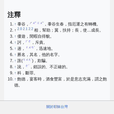
注釋
ㄕㄨˇ ㄍㄨˇ
↑
黍谷，
，黍谷生春，指厄運之有轉機。
2.0
2.1
2.2
↑
相，幫助；翼，扶持；長，使…成長。
↑
優遊，閒暇自得貌。
ㄏㄜ
↑
訶，
，斥責。
ㄔㄨㄢˊ
↑
遄，
，迅速地。
↑
厥名，其名，他的名字。
ㄎㄨㄤˊ
↑
誑(
)，欺騙。
ㄜˊ
↑
訛，
，錯誤的、不正確的。
↑
科，斷罪。
↑
飽德，宴客時，酒食豐富，於是意志充滿，謂之飽
德。
關於耶穌台灣