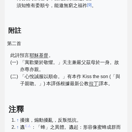
[
9
]
須知惟有委順兮，能邀無窮之福祚
。
附註
第二首
此詩預言
耶穌基督
。
(一)
「寓歡樂於敬懼。」天主兼嚴父茲母於一身。故
亦尊亦親。
(二)
「心悅誠服以順命。」有本作 Kiss the son (「與
子親吻。」) 本譯係根據最新公教
拉丁
譯本。
注釋
↑
擾攘，煽動擾亂，反叛抵抗。
ㄈㄥ
↑
蠭
：「蜂」之異體。蠭起：形容像蜜蜂成群而