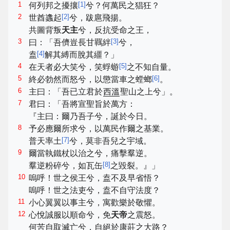
1
[
1
]
何列邦之擾攘
兮？何萬民之猖狂？
2
[
2
]
世酋蠭起
兮，跋扈飛揚。
共圖背叛
天主
兮，反抗受命之王，
3
[
3
]
曰：「吾儕豈長甘羈絆
兮，
[
4
]
盍
解其縛而脫其繮？」
4
[
5
]
在天者必大笑兮，笑蜉蝣
之不知自量。
5
[
6
]
終必勃然而怒兮，以懲當車之螳螂
。
6
主曰：「吾已立君於
西溫
聖山之上兮」。
7
君曰：「吾將宣聖旨於萬方：
『主曰：爾乃吾子兮，誕於今日。
8
予必應爾所求兮，以萬民作爾之基業。
[
7
]
普天率土
兮，莫非吾兒之宇域。
9
爾當執鐵杖以治之兮，痛擊羣逆。
[
8
]
羣逆粉碎兮，如瓦缶
之毀裂。』」
10
嗚呼！世之侯王兮，盍不及早省悟？
嗚呼！世之法吏兮，盍不自守法度？
11
小心翼翼以事主兮，寓歡樂於敬懼。
12
心悅誠服以順命兮，免
天帝
之震怒。
何苦自取滅亡兮，自絕於康莊之大路？