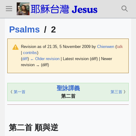
Psalms
/
2
Revision as of 21:35, 5 November 2009 by
Chienwen
(
talk
|
contribs
)
(
diff
)
← Older revision
| Latest revision (diff) | Newer
revision → (diff)
聖詠譯義
《
第一首
第三首
》
第二首
第二首 順與逆