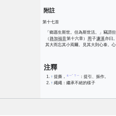
附註
第十七首
「鄉愿生斯世。但為斯世活。」竊謂但
（
路加福音
第十六章）
周
子
濂溪
亦曰
其大而忘其小焉爾。見其大則心泰。心
注釋
ㄊㄧˊ ㄒㄧ
↑
提撕，
：提引、振作。
↑
繩繩：繼承不絕的樣子