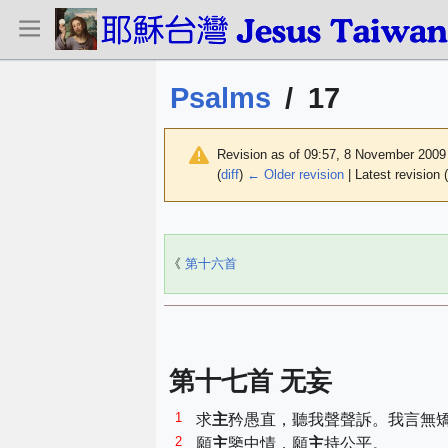
Psalms
/
17
Revision as of 09:57, 8 November 200
(
diff
)
← Older revision
| Latest revision (
《
第十六首
第十七首 无妄
1
求
主
矜愚直，聽我聲聲訴。我言無
2
願
主
鑒中情，願
主
持公平。