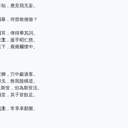
不知，應見我无妄。
殘暴，何曾敢傚倣？
爾耳，俾得畢其詞。
求
主
，援手昭仁慈。
蔭下，雍雍爾懷中。
伏獅，穴中覷過客。
與戈，救我脫橫逆。
生斯世，但為斯世活。
滿堂，其子皆飫足。
我
主
，常享承顏樂。