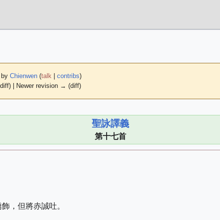
9 by
Chienwen
(
talk
|
contribs
)
diff) | Newer revision → (diff)
聖詠譯義
第十七首
矯飾，但將赤誠吐。