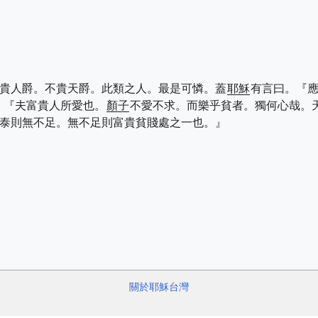
貴人爵。不貴天爵。此類之人。最是可憐。蓋
耶穌
有言曰。『
。『夫富貴人所愛也。
顏子
不愛不求。而樂乎貧者。獨何心哉。
泰則無不足。無不足則富貴貧賤處之一也。』
關於耶穌台灣