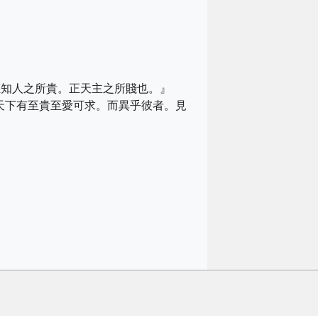
應知人之所貴。正天主之所賤也。』
天下有至貴至愛可求。而異乎彼者。見