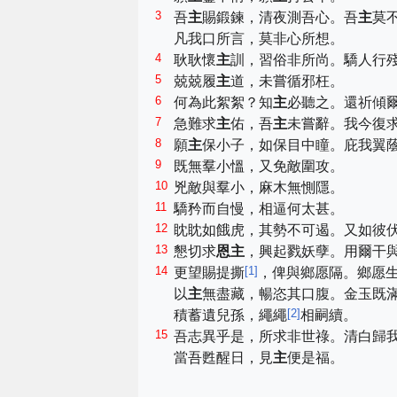
3
吾
主
賜鍛鍊，清夜測吾心。吾
主
莫
凡我口所言，莫非心所想。
4
耿耿懷
主
訓，習俗非所尚。驕人行
5
兢兢履
主
道，未嘗循邪枉。
6
何為此絮絮？知
主
必聽之。還祈傾
7
急難求
主
佑，吾
主
未嘗辭。我今復
8
願
主
保小子，如保目中瞳。庇我翼
9
既無羣小慍，又免敵圍攻。
10
兇敵與羣小，麻木無惻隱。
11
驕矜而自慢，相逼何太甚。
12
眈眈如餓虎，其勢不可遏。又如彼
13
懇切求
恩主
，興起戮妖孽。用爾干
14
[
1
]
更望賜提撕
，俾與鄉愿隔。鄉愿
以
主
無盡藏，暢恣其口腹。金玉既
[
2
]
積蓄遺兒孫，繩繩
相嗣續。
15
吾志異乎是，所求非世祿。清白歸
當吾甦醒日，見
主
便是福。