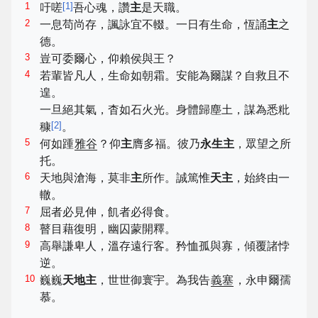
1
[
1
]
吁嗟
吾心魂，讚
主
是天職。
2
一息苟尚存，諷詠宜不輟。一日有生命，恆誦
主
之
德。
3
豈可委爾心，仰賴侯與王？
4
若輩皆凡人，生命如朝霜。安能為爾謀？自救且不
遑。
一旦絕其氣，杳如石火光。身體歸塵土，謀為悉粃
[
2
]
穅
。
5
何如踵
雅谷
？仰
主
膺多福。彼乃
永生主
，眾望之所
托。
6
天地與滄海，莫非
主
所作。誠篤惟
天主
，始終由一
轍。
7
屈者必見伸，飢者必得食。
8
瞽目藉復明，幽囚蒙開釋。
9
高舉謙卑人，溫存遠行客。矜恤孤與寡，傾覆諸悖
逆。
10
巍巍
天地主
，世世御寰宇。為我告
義塞
，永申爾孺
慕。