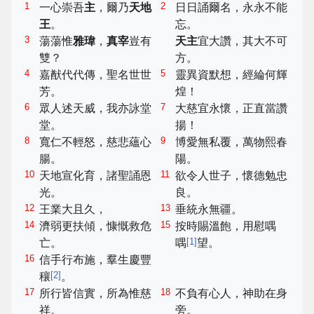
1
2
一心崇吾
主
，爾乃
天地
日日誦爾名，永永不能
王
。
忘。
3
蕩蕩惟
雅瑋
，
真宰
豈有
天主
宜大讚，其大不可
雙？
方。
4
5
嘉猷代代傳，聖名世世
靈異資默想，經綸何輝
芳。
煌！
6
7
眾人述天威，我亦詠堂
大慈宜永懷，正直當讚
堂。
揚！
8
9
寬仁不輕怒，慈悲蘊心
博愛無私覆，萬物熙春
腸。
陽。
10
11
天地宣化育，諸聖誦恩
欲令人世子，懷德勉忠
光。
良。
12
13
王業大且久，
垂統永無疆。
14
15
濟弱更扶傾，慷慨救危
按時賜溫飽，用慰喁
[
1
]
亡。
喁
望。
16
信手行布施，羣生慶豐
[
2
]
穰
。
17
18
所行皆信實，所為惟慈
不負有心人，神助在身
祥。
旁。