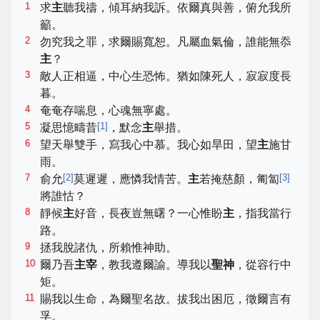
1
求
主
聽我禱，傾耳納我訴。依爾真與善，俯允我所
籲。
2
勿究我之罪，求爾賜寬恕。凡屬血氣倫，誰能無忝
主
？
3
敵人正相逼，中心生恐怖。猶如陳死人，寂寂度長
暮。
4
奄奄存喘息，心魂無寧處。
5
[
1
]
凝思憶疇昔
，默念
主
舉措。
6
望天舉雙手，寫我心中慕。我心如旱田，望
主
施甘
雨。
7
[
2
]
[
3
]
俞允
莫遲遲，應憐我情苦。
主
若掩慈顏，匍匐
將誰怙？
8
靜候
主
好音，長夜豈無曙？一心惟盼
主
，指我當行
路。
9
拯我脫諸仇，所賴惟神助。
10
爾乃吾
主宰
，教我遵爾諭。導我以
聖神
，從容行中
矩。
11
賜我以生命，為爾聖名故。拔我出困厄，徵爾言有
孚。