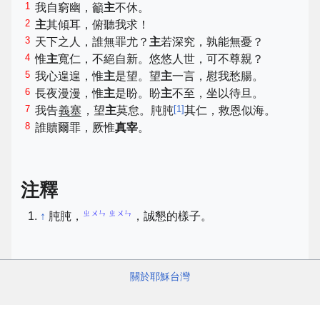
1
我自窮幽，籲
主
不休。
2
主
其傾耳，俯聽我求！
3
天下之人，誰無罪尤？
主
若深究，孰能無憂？
4
惟
主
寬仁，不絕自新。悠悠人世，可不尊親？
5
我心遑遑，惟
主
是望。望
主
一言，慰我愁腸。
6
長夜漫漫，惟
主
是盼。盼
主
不至，坐以待旦。
7
[
1
]
我告
義塞
，望
主
莫怠。肫肫
其仁，救恩似海。
8
誰贖爾罪，厥惟
真宰
。
注釋
ㄓㄨㄣ ㄓㄨㄣ
↑
肫肫，
，誠懇的樣子。
關於耶穌台灣