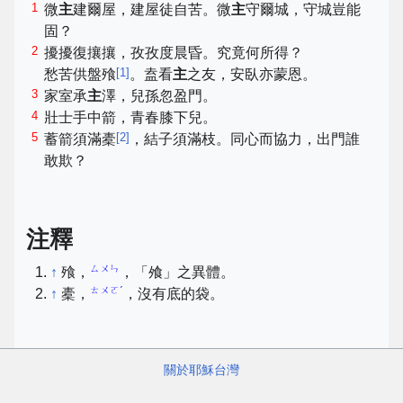
1
微
主
建爾屋，建屋徒自苦。微
主
守爾城，守城豈能
固？
2
擾擾復攘攘，孜孜度晨昏。究竟何所得？
[
1
]
愁苦供盤飱
。盍看
主
之友，安臥亦蒙恩。
3
家室承
主
澤，兒孫忽盈門。
4
壯士手中箭，青春膝下兒。
5
[
2
]
蓄箭須滿橐
，結子須滿枝。同心而協力，出門誰
敢欺？
注釋
ㄙㄨㄣ
↑
飱，
，「飧」之異體。
ㄊㄨㄛˊ
↑
橐，
，沒有底的袋。
關於耶穌台灣