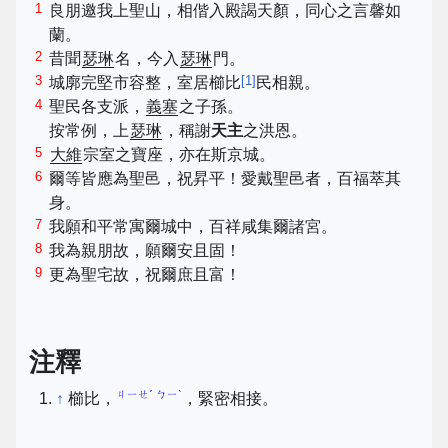
1
良朋邀我上聖山，相偕入殿謁天顏，同心之言馨如
蘭。
2
昔聞
瑟琳
名，今入
瑟琳
門。
3
[
1
]
城廓完堅市容整，室居櫛比
民相親。
4
聖民各支派，
義塞
之子孫。
按常例，上
瑟琳
，稱謝
天主
之洪恩。
5
大維
宗室之寶座，亦在斯京城。
6
爾等皆應為聖邑，祝昇平！愛戴聖邑者，百福萃其
身。
7
我願和平常寓爾城中，百祥咸集爾諸宮。
8
我為親朋故，願爾安且固！
9
更為聖宅故，祝爾庶且富！
注釋
ㄐㄧㄝˊ ㄅㄧˋ
↑
櫛比，
，緊密相接。