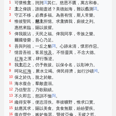
1
[
1
]
可懷惟
主
，肫肫
其仁。慈恩不匱，萬古和春。
2
[
2
]
主
之偉蹟，誰能盡述？美德如海，難以蠡測
。
3
守正不移，必膺多福。為善有恆，斯人常樂。
4
惟彼聖民，
慈主
所憶。求
主
憐我，廁彼之列。
惠然來臨，賜以拔擢。
5
俾我親沾，天民之福。俾我同享，帝族之樂。
爾國發榮，吾心乃足。
6
[
3
]
吾與列祖，一丘之貉
。心跡未清，懷邪作惡。
7
憶昔吾祖，客居
埃及
。不悟靈異，不念大德。
紅海
之濱，肆行叛逆。
8
我
主
忍之，仍予救拔。以保令名，以彰神力。
9
[
4
]
呵叱
紅海
，厥水立竭。俾民得濟，如行沙磧
。
10
保之於仇，脫之於敵。
11
海水復合，羣敵盡溺。
12
乃信聖言，乃歌顯績。
13
[
5
]
不久即忘，慈訓不恤
。
14
纔得安寧，便恣淫佚。率彼曠野，惟求口實。
15
姑應其求，賜以美食。貪食無厭，紛紛嬰疾。
16
復在營中，嫉妒
每瑟
。暨彼
亞倫
，天縱之哲。