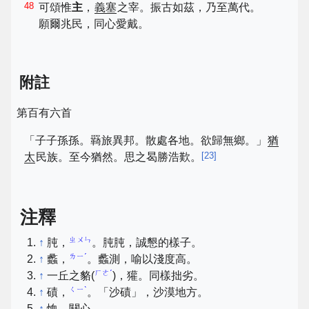
48
可頌惟
主
，
義塞
之宰。振古如茲，乃至萬代。
願爾兆民，同心愛戴。
附註
第百有六首
「子子孫孫。羇旅異邦。散處各地。欲歸無鄉。」
猶
[
23
]
太
民族。至今猶然。思之曷勝浩歎。
注釋
ㄓㄨㄣ
↑
肫，
。肫肫，誠懇的樣子。
ㄌㄧˊ
↑
蠡，
。蠡測，喻以淺度高。
ㄏㄜˊ
↑
一丘之貉(
)，獾。同樣拙劣。
ㄑㄧˋ
↑
磧，
。「沙磧」，沙漠地方。
↑
恤，關心。