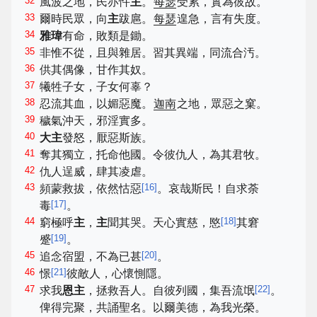
32
風波之地，民亦忤
主
。
每瑟
受累，實為彼故。
33
爾時民眾，向
主
跋扈。
每瑟
遑急，言有失度。
34
雅瑋
有命，敗類是鋤。
35
非惟不從，且與雜居。習其異端，同流合汚。
36
供其偶像，甘作其奴。
37
犧牲子女，子女何辜？
38
忍流其血，以媚惡魔。
迦南
之地，眾惡之窠。
39
穢氣沖天，邪淫實多。
40
大主
發怒，厭惡斯族。
41
奪其獨立，托命他國。令彼仇人，為其君牧。
42
仇人逞威，肆其凌虐。
43
[
16
]
頻蒙救拔，依然怙惡
。哀哉斯民！自求荼
[
17
]
毒
。
44
[
18
]
窮極呼
主
，
主
聞其哭。天心實慈，愍
其窘
[
19
]
蹙
。
45
[
20
]
追念宿盟，不為已甚
。
46
[
21
]
憬
彼敵人，心懷惻隱。
47
[
22
]
求我
恩主
，拯救吾人。自彼列國，集吾流氓
。
俾得完聚，共誦聖名。以爾美德，為我光榮。