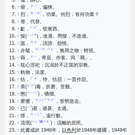
ㄆㄧˋ
↑
僻，
，偏狹。
ㄌㄧㄝˋ
↑
烈，
，功業。何烈：有何功業？
↑
替，代替。
ㄏㄜˊ
↑
齕，
，咬東西。
ㄑㄩㄢ
↑
悛(
)，改過。罔悛，不改過。
ㄉㄨˊ
↑
讟，
，誹謗、怨恨。
ㄅㄧㄢˋ ㄇㄠˊ
↑
弁髦，
，無用之物；輕視。
ㄐㄧ
↑
羇，
，寄居、作客。同「羈」。
↑
耽心淫祀：沉溺於不正當的宗教。
↑
軌物，法度。
ㄏㄨˋ
↑
怙，
，恃。怙惡：一貫作惡。
ㄊㄨˊ
↑
荼(
)毒，折磨、苦難。
ㄇㄧㄣˇ
↑
愍(
)，憐憫。
ㄐㄩㄥˇ ㄘㄨˋ
↑
窘蹙，
，形勢急迫。
ㄧˇ
↑
已(
)甚，過甚、太過。
ㄐㄧㄥˇ
↑
憬，
，遠行貌。
ㄇㄥˊ或ㄇㄤˊ
↑
流氓(
)：流離的庶民。
↑
此書成於 1946年，
以色列
於1948年建國，1949年