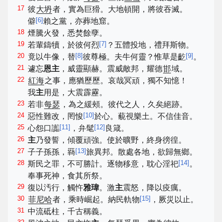
17
彼
大坍
者，實為巨猾。大地頓開，將彼吞滅。
[
6
]
僻
賴之黨，亦葬地窟。
18
煙騰火發，悉焚餘孽。
19
[
7
]
若輩鑄犢，於彼何烈
？五體投地，禮拜斯物。
20
[
8
]
[
9
]
竟以牛像，替
彼尊極。夫牛何靈？惟草是齕
。
21
遽忘
恩主
，威靈顯赫。震威敵邦，耀德
邯
域。
22
紅海
之事，應猶歷歷。哀哉冥頑，獨不知憶！
我
主
用是，大震霹靂。
23
若非
每瑟
，為之緩頰。彼代之人，久矣絕跡。
24
[
10
]
惡性難改，罔悛
於心。藐視樂土。不信佳音。
25
[
11
]
[
12
]
心怨口讟
，弁髦
良箴。
26
主
乃發誓，傾覆頑強。使於曠野，終身徬徨。
27
[
13
]
子子孫孫，羇
旅異邦。散處各地，欲歸無鄉。
28
[
14
]
斯民之罪，不可勝計。逐物移意，耽心淫祀
。
奉事死神，食其所祭。
29
復以汚行，觸忤
雅瑋
。激
主
震怒，降以疫癘。
30
[
15
]
菲尼哈
者，乘時崛起。納民軌物
，厥災以止。
31
中流砥柱，千古稱義。