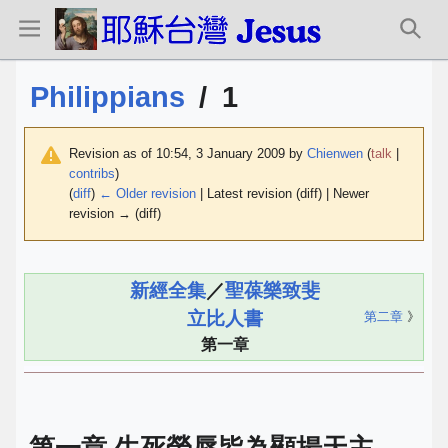
Philippians
/
1
Revision as of 10:54, 3 January 2009 by
Chienwen
(
talk
|
contribs
)
(
diff
)
← Older revision
| Latest revision (diff) | Newer
revision → (diff)
新經全集
／
聖葆樂致斐
立比人書
第二章
》
第一章