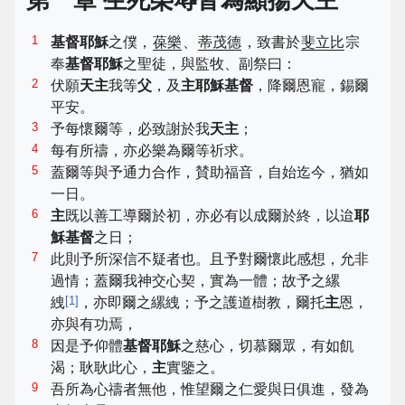
第一章 生死榮辱皆為顯揚天主
1
基督耶穌
之僕，
葆樂
、
蒂茂德
，致書於
斐立比
宗
奉
基督耶穌
之聖徒，與監牧、副祭曰：
2
伏願
天主
我等
父
，及
主耶穌基督
，降爾恩寵，錫爾
平安。
3
予每懷爾等，必致謝於我
天主
；
4
每有所禱，亦必樂為爾等祈求。
5
蓋爾等與予通力合作，賛助福音，自始迄今，猶如
一日。
6
主
既以善工導爾於初，亦必有以成爾於終，以迨
耶
穌基督
之日；
7
此則予所深信不疑者也。且予對爾懷此感想，允非
過情；蓋爾我神交心契，實為一體；故予之縲
[
1
]
絏
，亦即爾之縲絏；予之護道樹教，爾托
主
恩，
亦與有功焉，
8
因是予仰體
基督耶穌
之慈心，切慕爾眾，有如飢
渴；耿耿此心，
主
實鑒之。
9
吾所為心禱者無他，惟望爾之仁愛與日俱進，發為