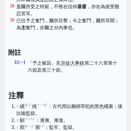
29
蓋爾所受之特寵，不惟在信仰
基督
，亦在為彼受難
忍苦耳。
30
已往予之奮鬥，爾所目擊；今之奮鬥，爾所耳聞；
為
主
奮鬥，亦爾之分內事也。
附註
【註一】
「予之被囚」見
宗徒大事錄
第二十八章第十
六節及第三十節。
注釋
ㄌㄟˊ
ㄒㄧㄝˋ
↑
縲
絏
：古代用以捆綁罪犯的黑色繩索；後
比喻監獄。
ㄒㄩㄣˊ
↑
馴
：逐漸、漸進。
ㄌㄧㄥˊ
ㄩˇ
↑
囹
圄
：監牢、監獄。