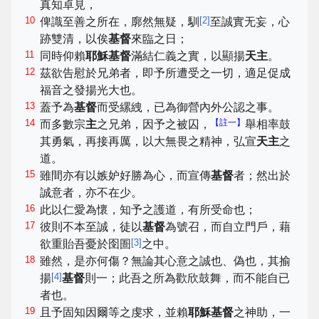
真知卓見，
10
[
2
]
俾識至善之所在，廓然無疑，馴
至誠實无妄，心
跡雙清，以俟
基督
來臨之日；
11
同時仰賴
耶穌基督
滿結仁義之實，以顯揚
天主
。
12
茲欲告慰於兄弟者，即予所遭受之一切，適足促成
福音之發揚光大也。
13
蓋予為
基督
而受縲絏，已為御營內外公認之事。
14
【註一】
而多數宗
主
之兄弟，因予之被囚，
舉相率鼓
其勇氣，再接再厲，以大無畏之精神，弘宣
天主
之
道。
15
雖間亦有以嫉妒好勝為心，而宣傳
基督
者；然出於
誠意者，亦不在少。
16
此以仁愛為懷，知予之護道，有所受命也；
17
彼則不本至誠，徒以
基督
為號召，而自立門戶，藉
[
3
]
欲重貽吾憂於囹圄
之中。
18
雖然，是亦何傷？無論其心意之誠也、偽也，其揄
[
4
]
揚
基督
則一；此吾之所為歡欣鼓舞，而不能自已
者也。
19
且予固知因爾等之虔求，並賴
耶穌基督
之神助，一