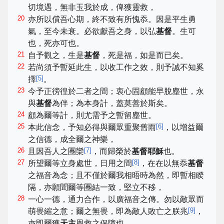
切境遇，無非玉我於成，俾獲靈救，
20
亦所以償吾心期，終不致有所愧忝。因是平生勇
氣，至今未衰。必欲獻吾之身，以弘
基督
。生可
也，死亦可也。
21
自予觀之，生是
基督
，死是福，如是而已矣。
22
若尚須予暫延此生，以收工作之效，則予誠不知奚
[
5
]
擇
。
23
今予正徬徨於二者之間；衷心固顧能早脫塵世，永
與
基督
為伴；為本身計，蓋莫善於斯矣。
24
顧為爾等計，則尤需予之暫留塵世。
25
[
6
]
本此信念，予知必得與爾眾重聚舊雨
，以增益爾
之信德，成全爾之神樂，
26
[
7
]
且因吾人之團欒
，而歸榮於
基督耶穌
也。
27
[
8
]
所望爾等立身處世，日用之間
，在在以無忝
基督
之福音為念；且不僅於爾我相晤時為然，即暫相睽
隔，亦願聞爾等團結一致，堅立不移，
28
一心一德，通力合作，以廣福音之傳。勿以敵眾而
[
9
]
萌畏縮之意；爾之無畏，即為敵人敗亡之朕兆
，
亦即爾獲
天主
恩救之保障也。