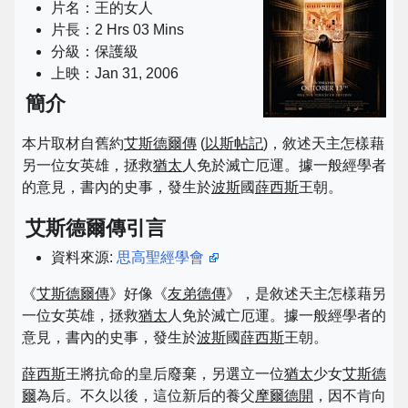
片名：王的女人
片長：2 Hrs 03 Mins
分級：保護級
上映：Jan 31, 2006
簡介
本片取材自舊約
艾斯德爾傳
(
以斯帖記
)，敘述天主怎樣藉
另一位女英雄，拯救
猶太
人免於滅亡厄運。據一般經學者
的意見，書內的史事，發生於
波斯
國
薛西斯
王朝。
艾斯德爾傳引言
資料來源:
思高聖經學會
《
艾斯德爾傳
》好像《
友弟德傳
》，是敘述天主怎樣藉另
一位女英雄，拯救
猶太
人免於滅亡厄運。據一般經學者的
意見，書內的史事，發生於
波斯
國
薛西斯
王朝。
薛西斯
王將抗命的皇后廢棄，另選立一位
猶太
少女
艾斯德
爾
為后。不久以後，這位新后的養父
摩爾德開
，因不肯向