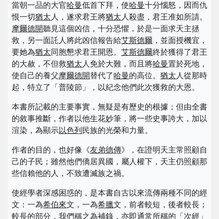
當朝一品的大官
哈曼
低首下拜，使
哈曼
十分惱怒，因而仇
恨一切
猶太
人，遂求君王將
猶太
人殺盡，君王准如所請。
摩爾德開
聽見這個凶信，十分恐懼，於是一面求天主拯
救，另一面託人將此凶信報告給
艾斯德爾
，並面授機宜，
要她為
猶太
同胞懇求君王開恩。
艾斯德爾
終於獲得了君王
的大赦，不但救
猶太
人免於大難，而且將
哈曼
置於死地，
使自己的養父
摩爾德開
替代了
哈曼
的高位。
猶太
人從那時
起，特立了「普陵節」，以紀念他們此次獲救的大恩。
本書所記載的主要事實，無疑是有歷史的根據；但由全書
的敘事推斷，作者以他生花妙筆，將一些史事誇大，加以
渲染，為顯示
以色列
民族的光榮和力量。
作者的目的，也好像《
友弟德傳
》，在證明天主常照顧自
己的子民；雖然他們僑居異國，屬人權下，天主仍照顧那
些信賴他的人，不致遭滅族之禍。
使經學者深感困惑的，是本書自古以來流傳兩種不同的經
文：一為
希伯來
文，一為
希臘
文，前者較短，後者較長；
較長的部分，我們稱之為補錄，亦即通常所稱的「次經」