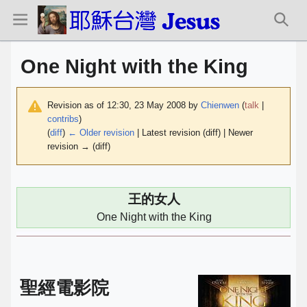
One Night with the King
Revision as of 12:30, 23 May 2008 by
Chienwen
(
talk
|
contribs
)
(
diff
)
← Older revision
| Latest revision (diff) | Newer
revision → (diff)
王的女人
One Night with the King
聖經電影院