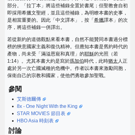
部分。「拉丁本」將這些補錄全置於書尾；但聖教會自初
即採用希臘文聖經，並且這些補錄，為明瞭本書的史事，
是相當重要的。因此「中文譯本」，按「
希臘
譯本」的次
序，將這些補錄一併譯出。
若從新約的道德觀點來看本書，自然不能贊同本書過分標
榜的狹意國家主義和復仇精神。但應知本書是舊約時代的
產物，尚未受「滿溢恩寵和真理」的
耶穌
的光照（若
1:14）。尤其本書大約是寫於
瑪加伯
時代，此時
猶太
人正
處於另一次亡國滅種的危機中。作者以本書來激勵同胞，
保衛自己的宗教和國家，使他們勇敢參加聖戰。
參閱
艾斯德爾傳
8x - One Night With the King
STAR MOVIES 節目表
HBO Asia 時刻表
討論