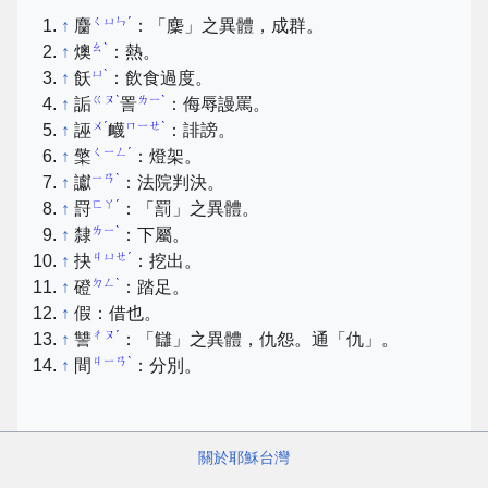
ㄑㄩㄣˊ
↑
麕
：「麇」之異體，成群。
ㄠˋ
↑
燠
：熱。
ㄩˋ
↑
飫
：飲食過度。
ㄍㄡˋ
ㄌㄧˋ
↑
詬
詈
：侮辱謾罵。
ㄨˊ
ㄇㄧㄝˋ
↑
誣
衊
：誹謗。
ㄑㄧㄥˊ
↑
檠
：燈架。
ㄧㄢˋ
↑
讞
：法院判決。
ㄈㄚˊ
↑
罸
：「罰」之異體。
ㄌㄧˋ
↑
隸
：下屬。
ㄐㄩㄝˊ
↑
抉
：挖出。
ㄉㄥˋ
↑
磴
：踏足。
↑
假：借也。
ㄔㄡˊ
↑
讐
：「讎」之異體，仇怨。通「仇」。
ㄐㄧㄢˋ
↑
間
：分別。
關於耶穌台灣