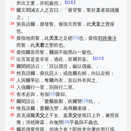
【註五】
所出之妻，亦犯姦也；
33
爾又聞誡古人之言曰：「毋背誓，誓於
主
者當踐履
之」；
34
第吾語爾，毋發誓。毋指天而誓，此
天主
之寶座
也。
35
[
11
]
毋指地而誓，此
天主
之足磴
也；毋指
耶路撒冷
而誓，此
天君
之聖邑也。
36
毋指爾首而誓，爾固不能黑白一髮也。
37
【註六】
出言當是是非非，過此，皆屬邪妄。
38
爾聞經語云：「目以償目，齒以償齒。」
39
然吾語爾，毋抗惡人；或批爾右頰，向以左頰；
40
人與爾爭訟，奪爾內衣，並以外衣與之。
41
人強爾行一里，則與行二里。
42
[
12
]
有求必與，有假
毋却。
43
[
13
]
爾聞語云：「愛爾親鄰，疾爾讐
仇」。
44
惟吾語爾，愛爾仇讐，為辱爾者禱，
45
庶克成爾
天父
之子女。蓋
天父
使旭日上升，兼照良
[
14
]
莠；沛然降霖，亦無間
乎義與不義也。
46
爾若僅愛所親，何德之有？即稅吏亦秉此而行焉。