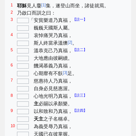
1
[
1
]
耶穌
見人麕
集，遂登山而坐，諸徒就焉。
2
乃啟口而訓之曰：
3
【註一】
「安貧樂道乃真福，
巍巍天國斯人屬。
4
哀悼痛哭乃真福，
[
2
]
斯人終當承溫燠
。
5
【註二】
溫恭克己乃真福，
大地應由彼嗣續。
6
饑渴慕義乃真福，
[
3
]
心期靡有不飫
足。
7
慈惠待人乃真福，
自身必見慈惠渥。
8
【註三】
心地光明乃真福，
主
必賜以承顏樂。
9
【註四】
以和致和乃真福，
天主
之子名稱卓。
10
為義受辱乃真福，
天國已在彼掌握。