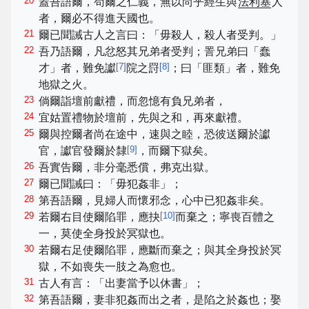
20
蓋吾語爾，苟爾之仁義，無以尚乎經生與
法利塞
人
者，爾必不得進天國也。
21
爾已聞誡古人之言曰：「毋殺人，殺人者受判。」
22
吾乃語爾，凡忿怒其兄弟者受判；詈兄弟曰「蠢
[
7
]
[
8
]
才」者，難免讞
院之罸
；曰「匪類」者，難免
地獄之火。
23
倘爾詣壇前獻禮，而忽憶有負兄弟者，
24
宜姑置禮物於壇前，先與之和，再來獻禮。
25
爾與控爾者尚在途中，速與之睦，恐彼送爾於讞
[
9
]
官，讞官發爾於隸
，而爾下獄矣。
26
吾實告爾，非分毫悉償，弗克出獄。
27
爾已聞誡曰：「毋犯姦非」；
28
第吾語爾，見婦人而懷邪念，心中已犯姦非矣。
29
[
10
]
若爾右目使爾陷罪，應抉
而棄之；寧喪百體之
一，莫使全身投於冥獄也。
30
若爾右足使爾陷罪，應斷而棄之；與其全身投於冥
獄，不如喪失一肢之為愈也。
31
古人有言：「出妻當予以休書」；
32
第吾語爾，妻非犯姦而出之者，是陷之於姦也；娶