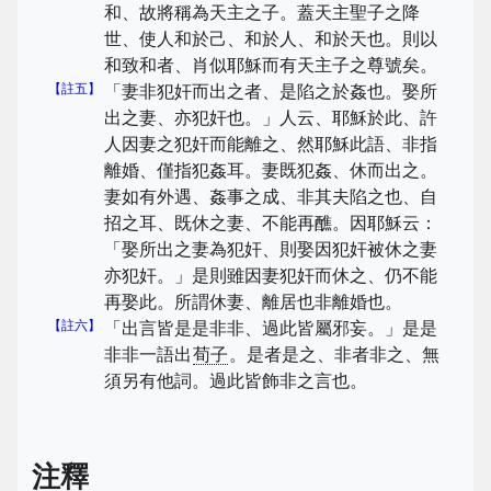
和、故將稱為天主之子。蓋天主聖子之降
世、使人和於己、和於人、和於天也。則以
和致和者、肖似耶穌而有天主子之尊號矣。
【註五】
「妻非犯奸而出之者、是陷之於姦也。娶所
出之妻、亦犯奸也。」人云、耶穌於此、許
人因妻之犯奸而能離之、然耶穌此語、非指
離婚、僅指犯姦耳。妻既犯姦、休而出之。
妻如有外遇、姦事之成、非其夫陷之也、自
招之耳、既休之妻、不能再醮。因耶穌云：
「娶所出之妻為犯奸、則娶因犯奸被休之妻
亦犯奸。」是則雖因妻犯奸而休之、仍不能
再娶此。所謂休妻、離居也非離婚也。
【註六】
「出言皆是是非非、過此皆屬邪妄。」是是
非非一語出
荀子
。是者是之、非者非之、無
須另有他詞。過此皆飾非之言也。
注釋