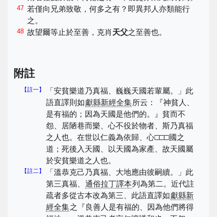
47
若僅向兄弟致敬，何多之有？即異邦人亦類能行
之。
48
故望爾等止於至善，克肖
天父
之至善也。
附註
【註一】
「安貧樂道乃真福、巍巍天國若輩屬。」此
語直譯則如
獻縣新經全集
所云：『神貧人、
是有福的；因為天國是他們的。』貧而不
怨、居陋巷而樂、心不役於物者、斯乃真福
之人也。在世以仁義為依歸、心□□□國之
道；死後入天國、以天國為家產、故天國屬
於安貧樂道之人也。
【註二】
「溫恭克己乃真福、大地應由彼嗣續。」此
第三真福、
通俗拉丁譯本
列為第二。近代註
疏者多從古本改為第三、此語直譯如
獻縣新
經全集
之『良善人是有福的、因為他們將得