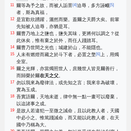
11
[
4
]
[
5
]
爾等為予之故，而被人詬詈
迫辱，多方誣衊
者，斯為真福，
12
是宜歡欣踴躍，灑然而樂。蓋爾之天爵大矣。前輩
先知被人迫辱，亦猶是耳。
13
爾曹乃地上之鹽也，鹽失其味，更將何以調之？從
此休矣，惟有棄之於外，而任人踐踏耳。
14
爾曹乃世間之光也；城建於山，不能隱也。
15
[
6
]
人未有燃燈而藏之於斗下者，必置之檠
上，用燭
全室。
16
爾之光輝，亦當燭照世人，庶幾世人皆見爾善行，
而歸榮於爾
在天之父
。
17
勿以我來為廢律法，或先知之言；我來非為破壞，
實為玉成。
18
吾實語爾，天地未逝，律中無一點一畫可以廢棄，
以迨諸事之成。
19
是故人若違犯一至微之誡命，且以此教人者，天國
中必小之。惟篤踐誡命，而又能以此教人者，在天
國中乃稱為大。