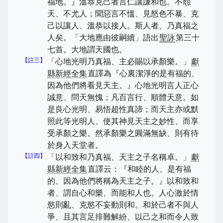
福地。』溫恭克己者言仁讓謙和也。不怨
天、不尤人；聞惡言不慍、見怒色不暴、克
己以讓人、溫恭以接人。斯人者、乃真福之
人矣。「大地應由彼嗣續」語出
聖詠
第三十
七首。大地謂天國也。
【註三】
「心地光明乃真福、主必賜以承顏樂。」
獻
縣新經全集
直譯為『心裏潔淨的是有福的、
因為他們將看見天主。』心地光明言人正心
誠意、問天無愧；凡百言行、順體天意。如
是良心光明、易悟超性真諦；而天主亦或默
照此等光明人、使其神見天主之妙性、而享
受承顏之樂。然承顏樂之圓滿無缺、則有待
於身入天堂者。
【註四】
「以和致和乃真福、天主之子名稱卓。」
獻
縣新經全集
直譯云：『和睦的人、是有福
的、因為他們將稱為天主之子。』以和致和
者、謂自心和樂、而能和人也。人心激於情
慾則亂、克慾不妄動則和。和於己者不與人
爭、且其言足排難解紛、以己之和而令人致