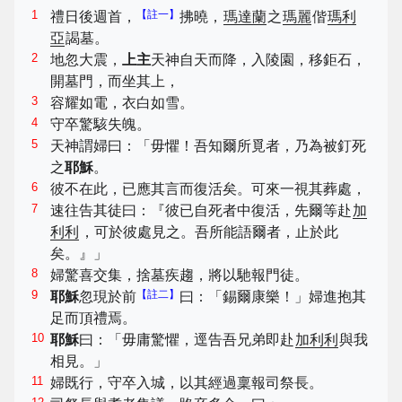
1
【註一】
禮日後週首，
拂曉，
瑪達蘭
之
瑪麗
偕
瑪利
亞
謁墓。
2
地忽大震，
上主
天神自天而降，入陵園，移鉅石，
開墓門，而坐其上，
3
容耀如電，衣白如雪。
4
守卒驚駭失魄。
5
天神謂婦曰：「毋懼！吾知爾所覓者，乃為被釘死
之
耶穌
。
6
彼不在此，已應其言而復活矣。可來一視其葬處，
7
速往告其徒曰：『彼已自死者中復活，先爾等赴
加
利利
，可於彼處見之。吾所能語爾者，止於此
矣。』」
8
婦驚喜交集，捨墓疾趨，將以馳報門徒。
9
【註二】
耶穌
忽現於前
曰：「錫爾康樂！」婦進抱其
足而頂禮焉。
10
耶穌
曰：「毋庸驚懼，逕告吾兄弟即赴
加利利
與我
相見。」
11
婦既行，守卒入城，以其經過稟報司祭長。