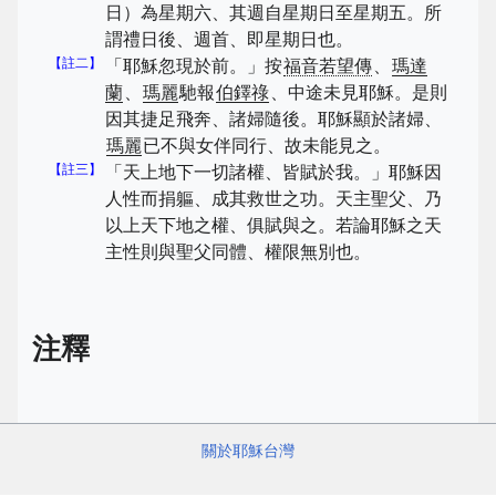
日）為星期六、其週自星期日至星期五。所
謂禮日後、週首、即星期日也。
【註二】
「耶穌忽現於前。」按
福音若望傳
、
瑪達
蘭
、
瑪麗
馳報
伯鐸祿
、中途未見耶穌。是則
因其捷足飛奔、諸婦隨後。耶穌顯於諸婦、
瑪麗
已不與女伴同行、故未能見之。
【註三】
「天上地下一切諸權、皆賦於我。」耶穌因
人性而捐軀、成其救世之功。天主聖父、乃
以上天下地之權、俱賦與之。若論耶穌之天
主性則與聖父同體、權限無別也。
注釋
關於耶穌台灣