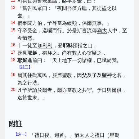
12
司祭長與耆老集議，賂卒多金，曰：
13
「當告民眾曰：『夜間吾儕方睡，其徒盜之以
去。』
14
倘事聞方伯，予等當為緩頰，保爾無事。」
15
守卒受金，遵囑而行。於是斯言流傳
猶太
人中，至
今猶然。
16
十一徒至
加利利
，登
耶穌
預指之山，
17
既見
耶穌
，禮拜之。尚有數人心窃疑之，
18
耶穌
進前曰：「天上地下一切諸權，已賦於我。
【註三】
19
爾其往勸萬民，服膺聖教，因
父
及
子
及
聖神
之名，
為之行洗。
20
凡予所諭於爾者，爾亦當教之共守。予日與爾俱，
迄於世末。」
附註
【註一】
「禮日後、週首。」
猶太
人之禮日（星期