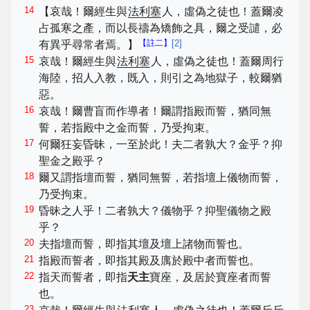
14
【哀哉！爾經生與
法利塞
人，虛偽之徒也！蓋爾凌
占孤寒之產，而以長禱為矯飾之具，爾之受譴，必
【註二】
[
2
]
有異乎尋常者焉。】
15
哀哉！爾經生與
法利塞
人，虛偽之徒也！蓋爾周行
海陸，招人入教，既入，則引之為地獄子，較爾猶
惡。
16
哀哉！爾曹盲而作導者！爾謂指殿而誓，猶同無
誓，若指殿中之金而誓，乃受拘束。
17
何爾狂妄昏昧，一至於此！夫二者孰大？金乎？抑
聖金之殿乎？
18
爾又謂指壇而誓，猶同無誓，若指壇上儀物而誓，
乃受拘束。
19
昏昧之人乎！二者孰大？儀物乎？抑聖儀物之殿
乎？
20
夫指壇而誓，即指其壇及壇上諸物而誓也。
21
指殿而誓者，即指其殿及庽於殿中者而誓也。
22
指天而誓者，即指
天主
寶座，及居於寶座者而誓
也。
23