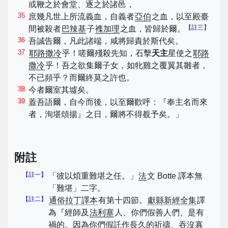
或鞭之於會堂、逐之於諸邑，
35
庶幾凡世上所流義血，自義者
亞伯
之血，以至殿臺
【註三】
間被殺者
巴辣基
子
襍加理
之血，皆歸於爾。
36
吾誠告爾，凡此諸端，咸將歸責於斯代矣。
37
耶路撒冷
乎！嗟爾殘殺先知，石擊
天主
星使之
耶路
撒冷
乎！吾之欲集爾子女，如牝雞之覆翼其雛者，
不已頻乎？而爾終莫之許也。
38
今者爾室其墟矣。
39
蓋吾語爾，自今而後，以至爾歡呼：『奉主名而來
者，洵堪頌揚』之日，爾將不得覩予矣。」
附註
【註一】
「彼以煩重難堪之任。」
法
文 Botte 譯本無
「難堪」二字。
【註二】
通俗拉丁譯本
有第十四節。
獻縣新經全集
譯
為『經師及
法利塞
人、你們假善人們、是有
禍的。因為你們假託作長久的祈禱、吞沒寡