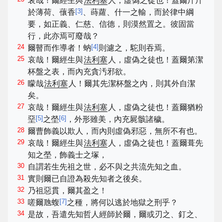
哀哉！爾經生與
法利塞
人，虛偽之徒也！蓋爾斤斤
[
3
]
於薄荷、蘹香
、蒔蘿、什一之輸，而於律中綱
要，如正義、仁慈、信德，則漠然置之。彼固當
行，此亦焉可廢哉？
24
[
4
]
爾瞽而作導者！蚋
則濾之，駝則吞焉。
25
哀哉！爾經生與
法利塞
人，虛偽之徒也！蓋爾第潔
杯盤之表，而內充貪汚邪欲。
26
矇哉
法利塞
人！爾其先潔杯盤之內，則其外自潔
矣。
27
哀哉！爾經生與
法利塞
人，虛偽之徒也！蓋爾猶粉
[
5
]
[
6
]
堊
之塋
，外形雖美，內充屍骸諸穢。
28
爾曹飾義以欺人，而內則虛偽邪惡，無所不有也。
29
哀哉！爾經生與
法利塞
人，虛偽之徒也！蓋爾葺先
知之塋，飾義士之塚，
30
自謂若生先祖之世，必不與之共流先知之血。
31
實則爾已自證為殺先知者之後矣。
32
乃祖惡貫，爾其盈之！
33
[
7
]
嗟爾虺蝮
之種，將何以逃於地獄之刑乎？
34
是故，吾遣先知哲人經師於爾，爾或刃之、釘之、