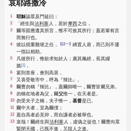
哀耶路撒冷
1
耶穌
諭眾及門徒曰：
2
「
經生與
法利塞
人，居於
摩西
之位，
3
爾等固應遵其所言，惟不可效其所行；蓋若輩有言
而無行也。
4
【註一】
彼以煩重難堪之任，
縛置人肩，而己則不運
一指以相助。
5
凡彼所行，惟欲求知於人；廣其佩經，長其綴
[
1
]
旒
，
6
宴則首座，會則高居，
7
又喜受敬市中，呼為『辣比』。
8
爾曹勿稱『辣比』，蓋爾師唯一，爾曹皆屬兄弟。
9
勿稱在地者為父，爾
父
惟一，在天者是。
10
勿受夫子之稱，夫子惟一，
基督
是已。
11
爾中大者，宜為爾僕；
12
蓋自高者必見抑，而自謙者必被舉也。
13
哀哉！爾經生與
法利塞
人，虛偽之徒也！爾曹向眾
緊閉天國，己既不進，又阻人之進。