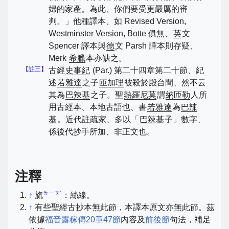
婦的家產。為此、你們要受更嚴厲的審
判。」他種譯本、如 Revised Version,
Westminster Version, Botte 俱無、
英
文
Spencer 譯本與
德
文 Parsh 譯本則存疑、
Merk
希臘
本亦缺之。
【註三】
古經
史事紀
(Par.) 第二十四章第二十節、紀
述
若雅達
之子
匝加理
被殺於殿台間、然不云
其為
巴辣基
之子。聖
熱羅尼莫
謂
納匝勒
人所
用古經本、本地古語也、書
若雅達
為
巴辣
基
。近代註疏家、多以「
巴辣基
子」數字、
係後代抄手所加、非正文也。
注釋
ㄌㄧㄡˊ
↑
旒
：絲線。
↑
有些聖經古抄本無此節，本譯本原文亦無此節。茲
依據
福音露稼傳20章47節
內容及
前後節
句法，補足