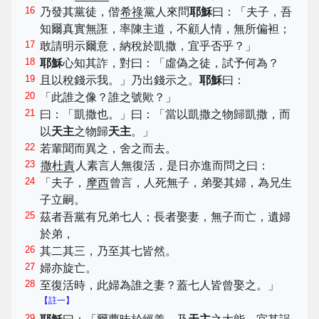
16
乃發其黨徒，偕
希祿
黨人來問
耶穌
曰：「夫子，吾
知爾真實無誑，率陳主道，不顧人情，無所偏袒；
17
敢請明示爾意，納稅於凱撒，宜乎否乎？」
18
耶穌
心知其詐，對曰：「虛偽之徒，試予何為？
19
且以稅錢示我。」乃出錢示之。
耶穌
曰：
20
「此誰之像？誰之號歟？」
21
曰：「凱撒也。」曰：「當以凱撒之物歸凱撒，而
以
天主
之物歸
天主
。」
22
若輩聞而異之，舍之而去。
23
撒杜責
人素言人無復活，是日亦進而問之曰：
24
「夫子，
摩西
曾言，人死無子，弟娶其婦，為兄生
子立嗣。
25
茲者吾黨有兄弟七人；長者娶妻，無子而亡，遺婦
於弟，
26
其二其三，乃至其七皆然。
27
婦亦旋亡。
28
至復活時，此婦為誰之妻？蓋七人皆曾娶之。」
【註一】
29