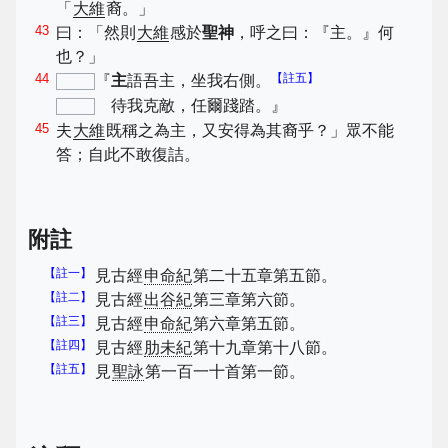
「
大維
裔。」
43
曰：「然則
大維
感於
聖神
，呼之曰：『主。』何
也？」
44
【註五】
『
主
語吾主，坐我右側。
待我克敵，任爾踐踏。』
45
夫
大維
既稱之為主，又安得為其裔乎？」眾不能
答；自此不敢復詰。
附註
【註一】
見古經
申命紀
第二十五章第五節。
【註二】
見古經
出谷紀
第三章第六節。
【註三】
見古經
申命紀
第六章第五節。
【註四】
見古經
肋未紀
第十九章第十八節。
【註五】
見
聖詠
第一百一十首第一節。