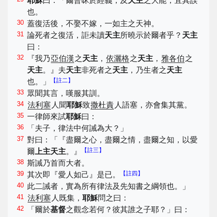
耶穌
曰：「爾曹昧於經義，及
天主
之大能，宜其誤
也。
30
蓋復活後，不娶不嫁，一如主之天神。
31
論死者之復活，詎未讀
天主
所曉示於爾者乎？
天主
曰：
32
『我乃
亞伯漢
之
天主
，
依灑格
之
天主
，
雅各伯
之
天主
。』夫
天主
非死者之
天主
，乃生者之
天主
【註二】
也。」
33
眾聞其言，嘆服其訓。
34
法利塞
人聞
耶穌
致
撒杜責
人語塞，亦會集其黨。
35
一律師來試
耶穌
曰：
36
「夫子，律法中何誡為大？」
37
對曰：「『盡爾之心，盡爾之情，盡爾之知，以愛
【註三】
爾
上主天主
。』
38
斯誡乃首而大者。
39
【註四】
其次即『愛人如己』是已。
40
此二誡者，實為所有律法及先知書之綱領也。」
41
法利塞
人既集，
耶穌
問之曰：
42
「爾於
基督
之觀念若何？彼其誰之子耶？」曰：