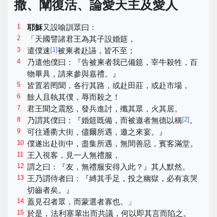
撒、闡復活、論愛天主及愛人
1
耶穌
又設喻訓眾曰：
2
「天國譬諸君王為其子設婚筵，
3
[
1
]
遣僕速
被柬者赴讌，皆不至；
4
乃遣他僕曰：『告被柬者我已備筵，宰牛殺牲，百
物畢具，請來參與嘉禮。』
5
皆置若罔聞，各行其路，或赴田莊，或赴市場，
6
餘人且執其僕，辱而殺之！
7
君王聞之震怒，發兵進討，殲其眾，火其居。
8
[
2
]
乃謂其僕曰：『婚筵既備，而被邀者無德以稱
。
9
可往通衢大街，儘爾所遇，邀之來宴。』
10
僕遂出赴街中，盡集所遇，無間善惡，賓客滿堂。
11
王入視客，見一人無禮服，
12
謂之曰：『友，無禮服安得入此？』其人默然。
13
王乃謂侍者曰：『縛其手足，投之幽獄，必有哀哭
切齒者矣。』
14
蓋見召者眾，而蒙選者寡也。」
15
於是，
法利塞
輩出而共議，何以即其言而陷之。