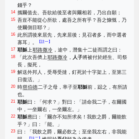
錢乎？
14
攜爾值去。吾欲給後至者與爾相若，乃出自願；
15
吾豈不能從心所欲，處吾之所有乎？吾之慷慨，乃
使爾側目耶？」
16
此所謂後來居先，先來居後；見召者多，而中選者
【註一】
寡耳」。
17
耶穌
上
耶路撒冷
，途中，潛集十二徒而謂之曰：
18
「此次吾儕上
耶路撒冷
，
人子
將被付於經生、司祭
長，擬死，
19
解送外邦人，受辱受撻，釘死於十字架上，至第三
日復活。」
20
時
慈伯德
二子之母，率子至
耶穌
前，跽之，有所請
也。
21
耶穌
曰：「何求？」對曰：「請命我二子，在爾國
中，一坐爾右，一坐爾左。」
22
耶穌
應曰：「爾亦不知所求矣！我飲之爵，爾能飲
乎？」曰：「能。」
23
曰：「我飲之爵，爾必飲之；至坐我左右，非我能
【註二】