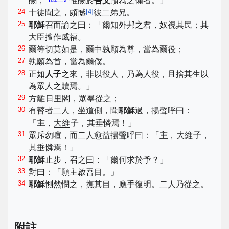
賜，
惟賜於
吾父
預為之備者。」
24
[
4
]
十徒聞之，頗憾
彼二弟兄。
25
耶穌
召而諭之曰：「爾知外邦之君，奴視其民；其
大臣擅作威福。
26
爾等切莫如是，爾中孰願為尊，當為爾役；
27
孰願為首，當為爾僕。
28
正如
人子
之來，非以役人，乃為人役，且捨其生以
為眾人之贖焉。」
29
方離
日里閣
，眾羣從之；
30
有瞽者二人，坐道側，聞
耶穌
過，揚聲呼曰：
「
主
，
大維
子，其垂憐焉！」
31
眾斥勿喧，而二人愈益揚聲呼曰：「
主
，
大維
子，
其垂憐焉！」
32
耶穌
止步，召之曰：「爾何求於予？」
33
對曰：「願主啟吾目。」
34
耶穌
惻然憫之，撫其目，應手復明。二人乃從之。
附註