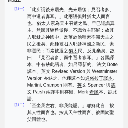
【註一】
「此所謂後來居先、先來居後；見召者多、
而中選者寡耳。」此兩語俱對
猶太
人而言
也、
猶太
人素為天主召選之民、早已認識真
主。然因其驕矜傲慢、不識救主耶穌；故其
入耶穌之神國中、反落於他種素不識天主之
民之後矣。此種被召入耶穌神國之新民、素
非選民；而素被選之
猶太
民、反見棄矣。故
曰：『見召者多、而中選者寡耳。』各國譯
本、中有缺此語者、如
呂譯新約
、
法
文 Botte
譯本、
英
文 Revised Version 與 Westminster
Version 亦缺之。他種譯本如
通俗拉丁譯本
、
Martini, Crampon 則有。
英
文 Spencer 與
德
文 Parsh 兩譯本則存疑。Merk
希臘
本、缺此
語。
【註二】
「至坐我左右、非我能賜。」耶穌此言、按
其人性而言也。按其天主性而言、彼固於聖
父同體也。