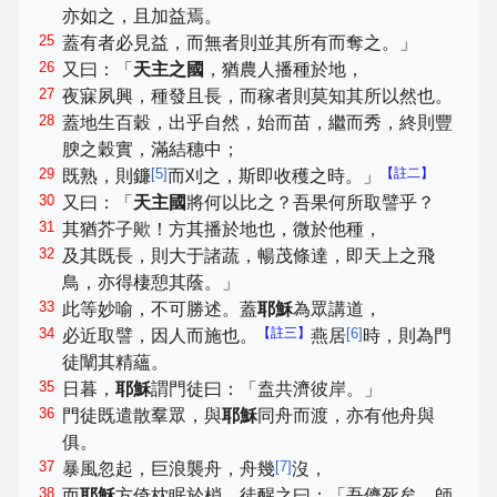
亦如之，且加益焉。
25
蓋有者必見益，而無者則並其所有而奪之。」
26
又曰：「
天主之國
，猶農人播種於地，
27
夜寐夙興，種發且長，而稼者則莫知其所以然也。
28
蓋地生百穀，出乎自然，始而苗，繼而秀，終則豐
腴之穀實，滿結穗中；
29
[
5
]
【註二】
既熟，則鐮
而刈之，斯即收穫之時。」
30
又曰：「
天主國
將何以比之？吾果何所取譬乎？
31
其猶芥子歟！方其播於地也，微於他種，
32
及其既長，則大于諸蔬，暢茂條達，即天上之飛
鳥，亦得棲憩其蔭。」
33
此等妙喻，不可勝述。蓋
耶穌
為眾講道，
34
【註三】
[
6
]
必近取譬，因人而施也。
燕居
時，則為門
徒闡其精蘊。
35
日暮，
耶穌
謂門徒曰：「盍共濟彼岸。」
36
門徒既遣散羣眾，與
耶穌
同舟而渡，亦有他舟與
俱。
37
[
7
]
暴風忽起，巨浪襲舟，舟幾
沒，
38
而
耶穌
方倚枕眠於梢。徒醒之曰：「吾儕死矣，師