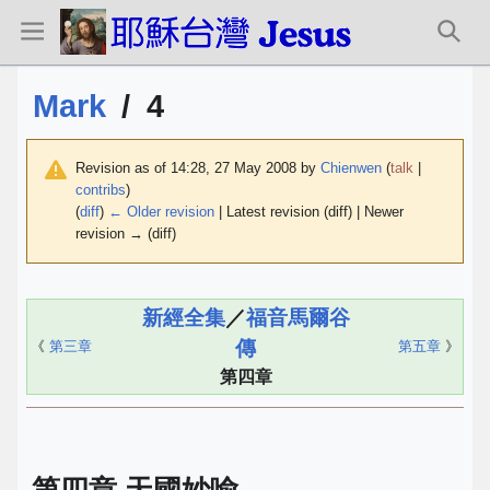
Mark
/
4
Revision as of 14:28, 27 May 2008 by
Chienwen
(
talk
|
contribs
)
(
diff
)
← Older revision
| Latest revision (diff) | Newer
revision → (diff)
新經全集
／
福音馬爾谷
傳
《
第三章
第五章
》
第四章