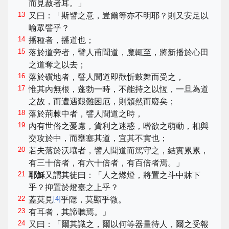
而見赦者耳。」
13
又曰：「斯譬之意，豈爾等亦不明耶？則又安足以
喻眾譬乎？
14
播種者，播道也；
15
落於道旁者，譬人甫聞道，魔輒至，將新播於心田
之道奪之以去；
16
落於礩地者，譬人聞道即歡忻鼓舞而受之，
17
惟其內無根，蓬勃一時，不能持之以恆，一旦為道
之故，而遭遇艱難困厄，則頹然而廢矣；
18
落於荊棘中者，譬人聞道之時，
19
內有世俗之憂慮，貨利之迷惑，嗜欲之萌動，相與
交攻於中，而壅塞其道，宜其不實也；
20
若夫落於沃壤者，譬人聞道而篤守之，結實累累，
有三十倍者，有六十倍者，有百倍者焉。」
21
耶穌
又謂其徒曰：「人之燃燈，將置之斗中牀下
乎？抑置於燈臺之上乎？
22
[
4
]
蓋莫見
乎隱，莫顯乎微。
23
有耳者，其諦聽焉。」
24
又曰：「爾其識之，爾以何等器量待人，爾之受報