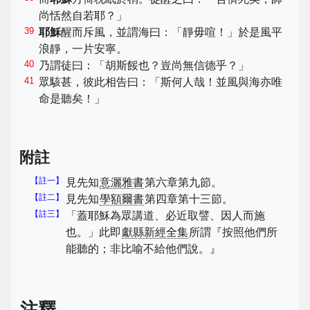
尚恬然自若耶？」
39
耶穌
醒而斥風，並謂海曰：「靜毋喧！」於是風平
浪靜，一片安寧。
40
乃謂徒曰：「胡斯餒也？豈尚無信德乎？」
41
眾駭甚，彼此相告曰：「斯何人哉！並風與海亦唯
命是聽矣！」
附註
【註一】
見先知
意灑雅書
第六章第九節。
【註二】
見先知
學額爾書
第四章第十三節。
【註三】
「蓋耶穌為眾講道、必近取譬、因人而施
也。」此即
獻縣新經全集
所謂『按照他們所
能聽的；非比喻不給他們說。』
注釋