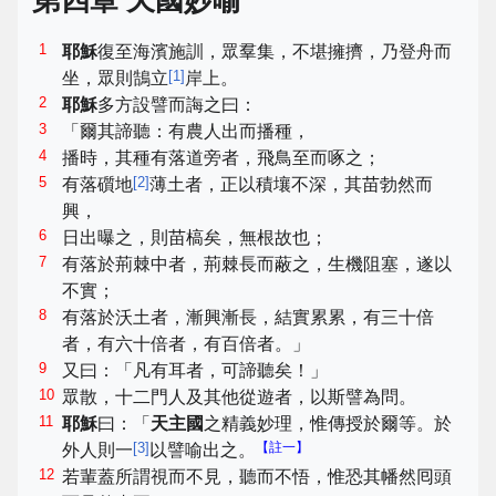
第四章 天國妙喻
1
耶穌
復至海濱施訓，眾羣集，不堪擁擠，乃登舟而
[
1
]
坐，眾則鵠立
岸上。
2
耶穌
多方設譬而誨之曰：
3
「爾其諦聽：有農人出而播種，
4
播時，其種有落道旁者，飛鳥至而啄之；
5
[
2
]
有落礩地
薄土者，正以積壤不深，其苗勃然而
興，
6
日出曝之，則苗槁矣，無根故也；
7
有落於荊棘中者，荊棘長而蔽之，生機阻塞，遂以
不實；
8
有落於沃土者，漸興漸長，結實累累，有三十倍
者，有六十倍者，有百倍者。」
9
又曰：「凡有耳者，可諦聽矣！」
10
眾散，十二門人及其他從遊者，以斯譬為問。
11
耶穌
曰：「
天主國
之精義妙理，惟傳授於爾等。於
[
3
]
【註一】
外人則一
以譬喻出之。
12
若輩蓋所謂視而不見，聽而不悟，惟恐其幡然囘頭