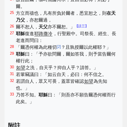
爾。
25
方立而禱也，凡有所負於爾者，悉宜恕之，則
在天
乃父
，亦恕爾過，
26
【註三】
爾不恕人，
天父
亦不爾恕。」
27
耶穌
復進
耶路撒冷
，行聖殿中。司祭長、經生、長
老進而問曰：
28
[
2
]
「爾憑何權為此種切
？且孰授爾以此權耶？」
29
耶穌
曰：「予亦欲問爾，爾如答我，則予當告爾何
權行此；
30
如望
之洗，自天乎？抑自人乎？請答。」
31
若輩竊議曰：「如云自天，必曰：何不信之。
32
若謂自人，眾又可畏，蓋眾皆確認
如望
為先知
也。」
33
乃答不知。
耶穌
曰：「則吾亦不願告爾憑何權而行
此矣。」
附註