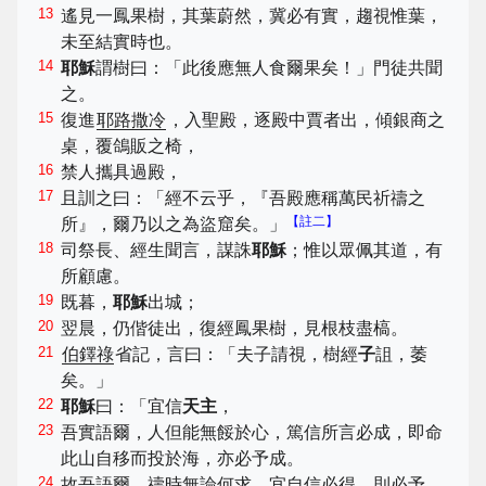
13
遙見一鳳果樹，其葉蔚然，冀必有實，趨視惟葉，
未至結實時也。
14
耶穌
謂樹曰：「此後應無人食爾果矣！」門徒共聞
之。
15
復進
耶路撒冷
，入聖殿，逐殿中賈者出，傾銀商之
桌，覆鴿販之椅，
16
禁人攜具過殿，
17
且訓之曰：「經不云乎，『吾殿應稱萬民祈禱之
【註二】
所』，爾乃以之為盜窟矣。」
18
司祭長、經生聞言，謀誅
耶穌
；惟以眾佩其道，有
所顧慮。
19
既暮，
耶穌
出城；
20
翌晨，仍偕徒出，復經鳳果樹，見根枝盡槁。
21
伯鐸祿
省記，言曰：「夫子請視，樹經
子
詛，萎
矣。」
22
耶穌
曰：「宜信
天主
，
23
吾實語爾，人但能無餒於心，篤信所言必成，即命
此山自移而投於海，亦必予成。
24
故吾語爾，禱時無論何求，宜自信必得，則必予