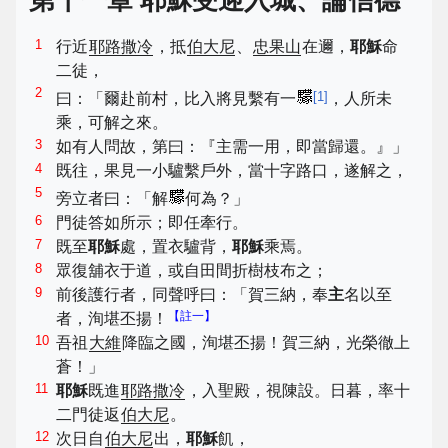
第十一章 耶穌受迎入城、論信德
1
行近
耶路撒冷
，抵
伯大尼
、
忠果山
在邇，
耶穌
命
二徒，
2
[
1
]
曰：「爾赴前村，比入將見繫有一
，人所未
乘，可解之來。
3
如有人問故，第曰：『主需一用，即當歸還。』」
4
既往，果見一小驢繫戶外，當十字路口，遂解之，
5
旁立者曰：「解
何為？」
6
門徒答如所示；即任牽行。
7
既至
耶穌
處，置衣驢背，
耶穌
乘焉。
8
眾復舖衣于道，或自田間折樹枝布之；
9
前後護行者，同聲呼曰：「賀三納，奉
主
名以至
【註一】
者，洵堪丕揚！
10
吾祖
大維
降臨之國，洵堪丕揚！賀三納，光榮徹上
蒼！」
11
耶穌
既進
耶路撒冷
，入聖殿，視陳設。日暮，率十
二門徒返
伯大尼
。
12
次日自
伯大尼
出，
耶穌
飢，