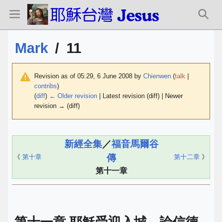
Mark
/
11
Revision as of 05:29, 6 June 2008 by
Chienwen
(
talk
|
contribs
)
(
diff
)
← Older revision
| Latest revision (diff) | Newer
revision → (diff)
新經全集
／
福音馬爾谷
傳
《
第十章
第十二章
》
第十一章