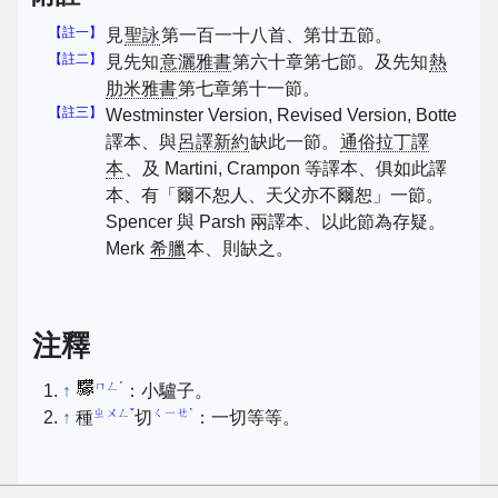
【註一】
見
聖詠
第一百一十八首、第廿五節。
【註二】
見先知
意灑雅書
第六十章第七節。及先知
熱
肋米雅書
第七章第十一節。
【註三】
Westminster Version, Revised Version, Botte
譯本、與
呂譯新約
缺此一節。
通俗拉丁譯
本
、及 Martini, Crampon 等譯本、俱如此譯
本、有「爾不恕人、天父亦不爾恕」一節。
Spencer 與 Parsh 兩譯本、以此節為存疑。
Merk
希臘
本、則缺之。
注釋
ㄇㄥˊ
↑
：小驢子。
ㄓㄨㄥˇ
ㄑㄧㄝˋ
↑
種
切
：一切等等。