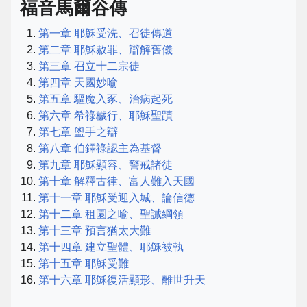
福音馬爾谷傳
第一章 耶穌受洗、召徒傳道
第二章 耶穌赦罪、辯解舊儀
第三章 召立十二宗徒
第四章 天國妙喻
第五章 驅魔入豕、治病起死
第六章 希祿穢行、耶穌聖蹟
第七章 盥手之辯
第八章 伯鐸祿認主為基督
第九章 耶穌顯容、警戒諸徒
第十章 解釋古律、富人難入天國
第十一章 耶穌受迎入城、論信德
第十二章 租園之喻、聖誡綱領
第十三章 預言猶太大難
第十四章 建立聖體、耶穌被執
第十五章 耶穌受難
第十六章 耶穌復活顯形、離世升天