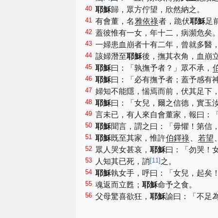
40
耶穌
歸，眾方佇望，欣然納之。
41
有會董，名
雅依祿
者，跪伏
耶穌
足
42
蓋彼惟有一女，年十二，病瀕危矣
43
一婦患血崩者十有二年，曾就多醫
44
該婦潛至
耶穌
後，撫其衣角，血崩
45
耶穌
曰：「孰撫予者？」眾不承，
46
耶穌
曰：「必有撫予者；蓋予感有
47
婦知不能隱，惴焉而前，伏其足下
48
耶穌
曰：「女兒，爾之信德，實玉
49
言未已，有人來自會董家，報曰：
50
耶穌
聞言，謂之曰：「毋懼！第信
51
耶穌
既至其家，惟許
伯鐸祿
、
若望
52
眾人哭女甚哀，
耶穌
曰：「勿哭！
53
[
11
]
人知其已死，誚
之。
54
耶穌
執女手，呼曰：「女兒，起矣
55
魂返而立甦；
耶穌
命予之食。
56
父母驚喜欲狂，
耶穌
諭曰：「不足