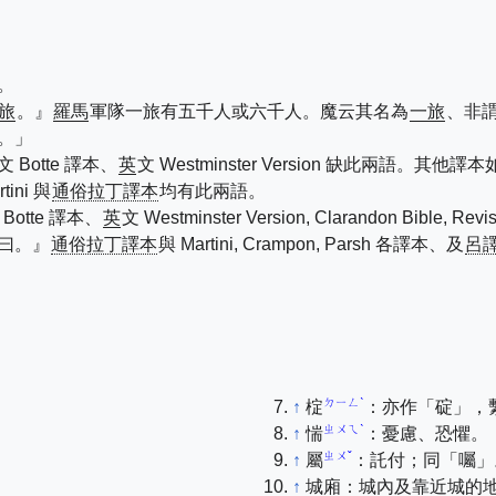
。
旅
。』
羅馬
軍隊一旅有五千人或六千人。魔云其名為
一旅
、非
。」
文 Botte 譯本、
英
文 Westminster Version 缺此兩語。其他譯本如 Rev
rtini 與
通俗拉丁譯本
均有此兩語。
 Botte 譯本、
英
文 Westminster Version, Clarandon Bible, 
曰。』
通俗拉丁譯本
與 Martini, Crampon, Parsh 各譯本、及
呂
ㄉㄧㄥˋ
↑
椗
：亦作「碇」，
ㄓㄨㄟˋ
↑
惴
：憂慮、恐懼。
ㄓㄨˇ
↑
屬
：託付；同「囑」
↑
城廂：城內及靠近城的