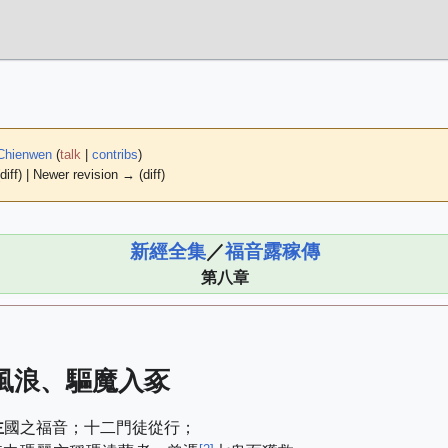
Chienwen
(
talk
|
contribs
)
diff) | Newer revision → (diff)
新經全集
／
福音露稼傳
第八章
風浪、驅魔入豖
主
國之福音；十二門徒從行；