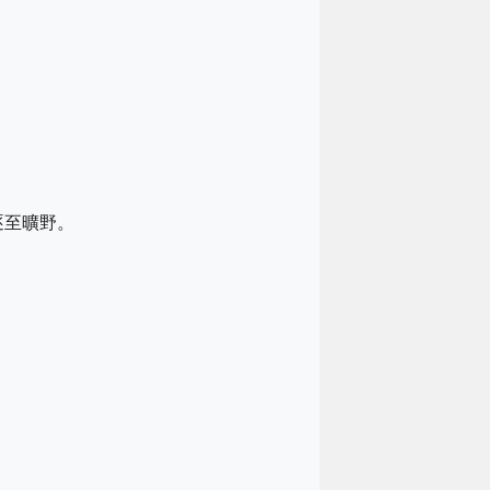
」
逐至曠野。