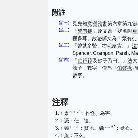
附註
【註一】
見先知
意灑雅書
第六章第九節
【註二】
「
繁有徒
」原文為『我名叫
軍
極多耳。故憑譯文為「
繁有徒
【註三】
「曾就多醫、盡耗家貲。」
法
Spencer, Crampon, Parsh, Ma
【註四】
「
伯鐸祿
及餘子乃曰。」
法
文
餘子」數字、僅為『
伯鐸祿
乃
數字。
注釋
ㄙㄨㄟˋ
↑
祟
：作怪、為害。
↑
憑：任、隨。
ㄑㄧㄠ
ㄑㄩㄝˋ
↑
磽
：貧地。确
：硬石。
↑
旋：不久。