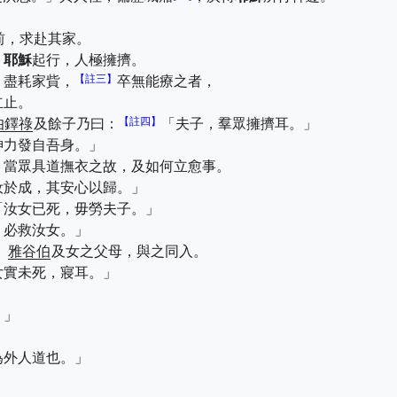
前，求赴其家。
。
耶穌
起行，人極擁擠。
【註三】
，盡耗家貲，
卒無能療之者，
立止。
【註四】
伯鐸祿
及餘子乃曰：
「夫子，羣眾擁擠耳。」
神力發自吾身。」
，當眾具道撫衣之故，及如何立愈事。
汝於成，其安心以歸。」
「汝女已死，毋勞夫子。」
，必救汝女。」
、
雅谷伯
及女之父母，與之同入。
女實未死，寢耳。」
！」
為外人道也。」