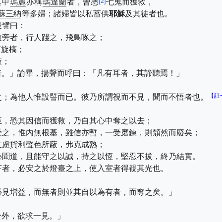
[
2
]
其中
瑪麗
亦稱
瑪達蘭
者，曾憑
七鬼而獲救，
蘇三納
等多婦；諸婦皆以私蓄供
耶穌
及其徒者也。
設譬曰：
道旁者，行人踐之，飛鳥啄之；
茁旋槁；
蔽；
倍。」諭畢，揚聲而呼曰：「凡有耳者，其諦聽焉！」
【註
之；為他人惟設譬而已。彼乃所謂視而不見，聞而不悟者也。
至，恐其因信而獲救，乃自其心中奪之以去；
受之，惟內無根基，雖信亦暫，一受磨鍊，則頹然而廢矣；
世慮貨利聲色所蔽，弗克成熟；
心聞道，且能守之以誠，持之以恆，堅忍不拔，終乃結實。
下者，必安之於燈臺之上，使入室者得覩其光也。
必見增益，而無者則並其自以為有者，而奪之矣。」
，
於外，欲求一見。」