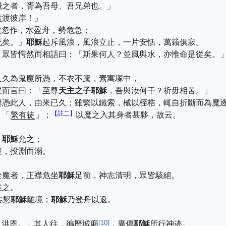
踐之者，胥為吾母、吾兄弟也。」
盍渡彼岸！」
波忽作，水盈舟，勢危急；
死矣。」
耶穌
起斥風浪，風浪立止，一片安恬，萬籟俱寂。
」眾皆愕然而相語曰：「斯果何人？並風與水，亦惟命是從矣。
。
人久為鬼魔所憑，不衣不廬，素寓塚中，
聲而言曰：「至尊
天主之子
耶穌
，吾與汝何干？祈毋相苦。」
屢憑此人，由來已久；雖繫以鐵索，械以桎梏，輒自折斷而為魔
【註二】
：「
繁有徒
」；
以魔之入其身者甚夥，故云。
，
耶穌
允之；
坡，投淵而溺。
於魔者，正襟危坐
耶穌
足前，神志清明，眾皆駭絕。
述之。
共懇
耶穌
離境；
耶穌
乃登舟以返。
[
10
]
之洪恩。」其人往，徧歷城廂
，廣傳
耶穌
所行神迹。