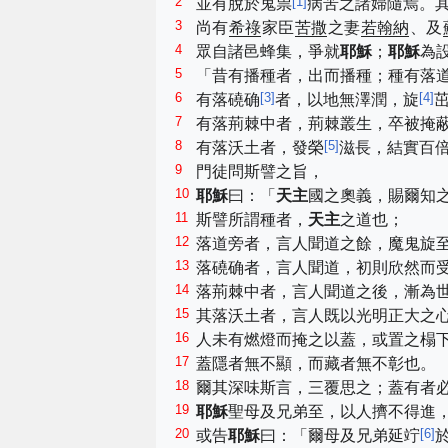
2
[
1
]
並有脫於鬼祟
病苦之諸婦隨焉。
3
尚有
希祿
家臣
苦撒
之妻
若翰納
、及
4
眾自諸邑蜂集，爭就
耶穌
；
耶穌
為
5
「昔有播種者，出而播種；種有落
6
[
3
]
[
4
]
有落磽确
者，以地無澤潤，旋
7
有落荊棘中者，荊棘叢生，卒被掩
8
[
5
]
有落沃土者，發榮
滋長，結實百
9
門徒問斯譬之旨，
10
耶穌
曰：「
天主
國之奧義，賜爾知
11
斯譬所謂種者，
天主
之道也；
12
落道旁者，言人聞道之餘，魔鬼旋
13
落磽确者，言人聞道，初則欣然而
14
落荊棘中者，言人聞道之後，漸為
15
其落沃土者，言人既以光明正大之
16
人未有燃燈而掩之以蓋，或置之榻
17
蓋隱者無不顯，而藏者無不彰也。
18
爾其深味斯言，三覆思之；蓋有者
19
耶穌
聖母及兄弟至，以人擠不得進
20
[
6
]
或告
耶穌
曰：「爾母及兄弟延竚