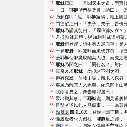
21
耶穌
應曰：「凡聞
天主
之道，而實
22
一日，
耶穌
偕門徒登舟，諭曰：「
23
[
7
]
乃起椗
而駛，
耶穌
寢焉，湖上風
24
門徒醒之曰：「夫子，夫子，吾儕
25
耶穌
乃謂其徒曰：「爾信德安在？
26
舟抵
熱辣瑟
境，與
加利利
遙遙相望
27
耶穌
甫登岸，鎮中有人迎面至；是
28
一見
耶穌
，即驚呼而跪伏其前，揚
29
蓋
耶穌
命邪魔脫離其人也。而魔之
30
耶穌
乃問之曰：「爾何名？」對曰
31
眾魔哀求
耶穌
，勿投諸不測之淵。
32
適有豖羣，放牧山坡，魔求入豖身
33
羣魔乃離其人入豖羣。豖忽闖下山
34
牧豖者見之，奔告城鄉居民；
35
眾出觀其事，至
耶穌
處，則見甫脫
36
目擊者遂以此人見療事，一一為眾
37
[
8
]
熱辣瑟
四境居民，皆惴
焉而懼，
38
惟脫魔者求與偕往，
耶穌
遣之歸，
39
[
9
]
屬
曰：「且囘家以傳揚
天主
施汝