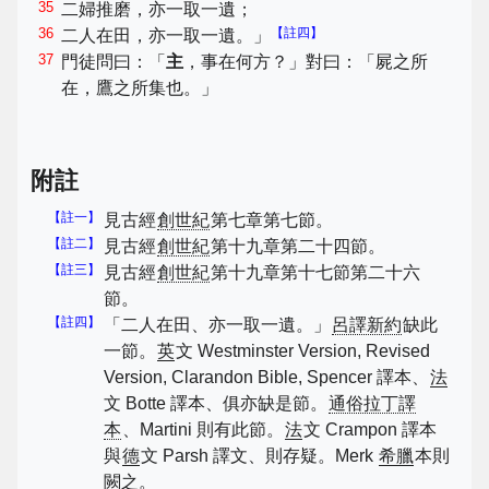
35
二婦推磨，亦一取一遺；
36
【註四】
二人在田，亦一取一遺。」
37
門徒問曰：「
主
，事在何方？」對曰：「屍之所
在，鷹之所集也。」
附註
【註一】
見古經
創世紀
第七章第七節。
【註二】
見古經
創世紀
第十九章第二十四節。
【註三】
見古經
創世紀
第十九章第十七節第二十六
節。
【註四】
「二人在田、亦一取一遺。」
呂譯新約
缺此
一節。
英
文 Westminster Version, Revised
Version, Clarandon Bible, Spencer 譯本、
法
文 Botte 譯本、俱亦缺是節。
通俗拉丁譯
本
、Martini 則有此節。
法
文 Crampon 譯本
與
德
文 Parsh 譯文、則存疑。Merk
希臘
本則
闕之。