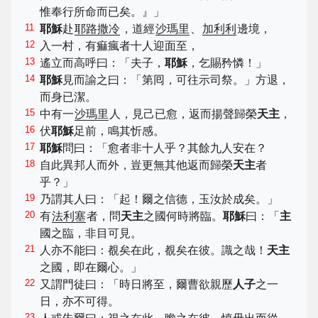
惟奉行所命而已矣。』」
11
耶穌
赴
耶路撒冷
，道經
沙瑪里
、
加利利
邊境，
12
入一村，有痲瘋者十人迎面至，
13
遙立而高呼曰：「夫子，
耶穌
，乞賜矜憐！」
14
耶穌
見而諭之曰：「第囘，可往示司祭。」方退，
而身已潔。
15
中有一
沙瑪里
人，見己已愈，返而揚聲歸榮
天主
，
16
伏
耶穌
足前，鳴其忻感。
17
耶穌
問曰：「愈者非十人乎？其餘九人安在？
18
自此異邦人而外，豈更無其他返而歸榮
天主
者
乎？」
19
乃謂其人曰：「起！爾之信德，玉汝於成矣。」
20
有
法利塞
者，問
天主
之國何時將臨。
耶穌
曰：「
主
國之臨，非目可見。
21
人亦不能曰：覩矣在此，覩矣在彼。識之哉！
天主
之國，即在爾心。」
22
又謂門徒曰：「時日將至，爾曹欲親歷
人子
之一
日，亦不可得。
23