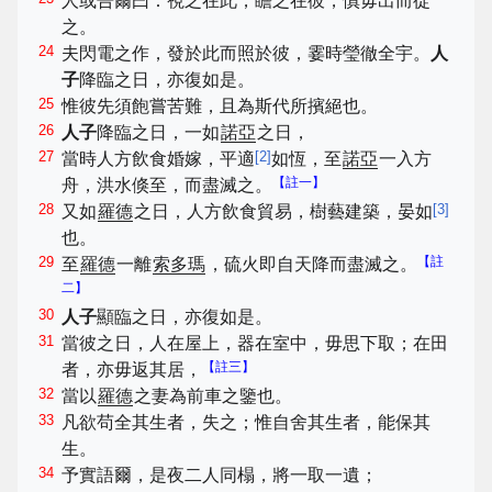
人或告爾曰：視之在此，瞻之在彼，慎毋出而從
之。
24
夫閃電之作，發於此而照於彼，霎時瑩徹全宇。
人
子
降臨之日，亦復如是。
25
惟彼先須飽嘗苦難，且為斯代所擯絕也。
26
人子
降臨之日，一如
諾亞
之日，
27
[
2
]
當時人方飲食婚嫁，平適
如恆，至
諾亞
一入方
【註一】
舟，洪水倏至，而盡滅之。
28
[
3
]
又如
羅德
之日，人方飲食貿易，樹藝建築，晏如
也。
29
【註
至
羅德
一離
索多瑪
，硫火即自天降而盡滅之。
二】
30
人子
顯臨之日，亦復如是。
31
當彼之日，人在屋上，器在室中，毋思下取；在田
【註三】
者，亦毋返其居，
32
當以
羅德
之妻為前車之鑒也。
33
凡欲苟全其生者，失之；惟自舍其生者，能保其
生。
34
予實語爾，是夜二人同榻，將一取一遺；