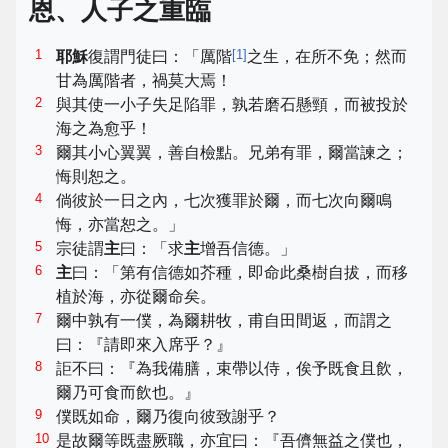
恩、人子之重臨
1
[
1
]
耶穌
復謂門徒曰：「厲階
之生，在所不免；然而
甘為厲階者，禍莫大焉！
2
與其使一小子失足陷罪，孰若磨石懸頸，而被投於
海之為愈乎！
3
爾其小心翼翼，善自檢點。兄弟有罪，爾當諫之；
悔則恕之。
4
倘彼於一日之內，七次獲罪於爾，而七次向爾鳴
悔，亦當恕之。」
5
宗徒謂
主
曰：「求
主
增吾信德。」
6
主
曰：「第有信德如芥種，即命此桑樹自拔，而移
植於海，亦從爾命矣。
7
爾中孰有一僕，為爾耕牧，甫自田間返，而謂之
曰：『請即來入席乎？』
8
詎不曰：『為我備膳，束帶以侍，俟予既食且飲，
爾乃可食而飲也。』
9
僕既如命，爾乃復向彼致謝乎？
10
是故爾等既盡厥職，亦宜曰：『吾儕無益之僕也，