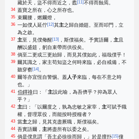
[
11
]
藏於天，盜不得而近之，蠹
不得而蝕焉。
34
蓋寶之所在，心之所存也。
35
束爾腰，燃爾燈，
36
[
12
]
一如僕人延佇
其
主
之歸自婚筵。至而叩門，立
為之啟。
37
[
13
]
主
至，見僕儆醒
，斯僕福矣。予實語爾，
主
且
酬以盛筵，躬自束帶而供役矣。
38
倘至二更或三更始歸，而見其僕如此，福哉僕乎！
39
爾其識之，家主苟知盜之何時來臨，必自戒備，不
[
14
]
聽穿窬
。
40
爾等亦宜恆自警惕。蓋
人子
來臨，每在不意之時
也。」
41
伯鐸祿
曰：「
主
設此喻，為吾儕乎？抑為眾人
乎？」
42
主
曰：「以爾度之，孰為忠敏之家宰，
主
可賦予職
權，督理眾役，而能按時授糧者？
43
當
主
之歸，見其克盡厥職，斯僕福矣。
44
吾實語爾，
主
將盡所有以委之矣。
45
[
15
]
倘是僕意謂「吾主必徐徐而歸，」於是擅扑
僮