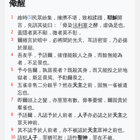
儆醒
1
[
1
]
維時
民眾紛集，擁擠不堪，致相蹂踐，
耶穌
開
言，先訓其徒曰：「毋染
法利塞
之酵，虛偽是也。
2
蓋隱者莫不顯，微者莫不彰，
3
爾雖言於暗中，必將聞於光天。耳語密室，乃必揚
於屋巔。
4
吾友乎，予語爾，彼僅能殺人之身，而餘無能為
者，不足畏也。
5
予今告爾，孰當畏者？既殺其身，而又能投之於地
獄者，斯足畏焉。予勸爾畏之。
6
五雀非售二分銀乎？然在
天主
之前，固無一雀被遺
忘也。
7
即爾頭上之髮，亦莖莖有數。毋事憂懼，爾固貴於
羣雀也。
8
予語爾，凡認予於人前者，
人子
亦必認之於
天主
之
眾天神前。
9
其不認予於人前者，亦不被認於
天主
眾神之前也。
10
語犯
人子
，罪猶可恕；語忤
聖神
，罪在不赦。