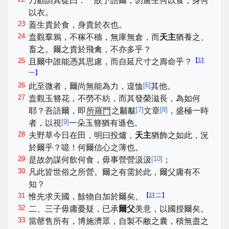
乃顧謂其徒曰：「故予語爾，勿慮生何以食，身何
以衣。
23
蓋生貴於食，身貴於衣也。
24
盍觀羣鴉，不稼不穡，無庫無倉，而
天主
猶養之、
畜之。爾之貴於飛禽，不亦多乎？
25
【註
且爾中誰能憑其思慮，而自延尺寸之壽命乎？
一】
26
[
6
]
此至微者，爾尚無能為力，遑恤
其他。
27
盍觀玉簪花，不勞不紡，而其發榮滋長，為如何
[
7
]
[
8
]
耶？吾語爾，即
所羅門
之黼黻
文章
，盛極一時
[
9
]
者，以視
一朵玉簪猶有遜色。
28
夫野草今日在田，明曰投爐，
天主
猶飾之如此，況
於爾乎？噫！何爾信心之薄也。
29
[
10
]
是故勿謀何飲何食，毋事營營汲汲
；
30
凡此皆世俗之所營。爾之有需於此，爾父庸有不
知？
31
【註二】
惟先求天國，餘物自加於爾矣。
32
二、三子毋庸憂疑，已承
爾父
美意，以國授爾矣。
33
當罄售所有，博施濟眾，自製不敝之囊，積無盡之