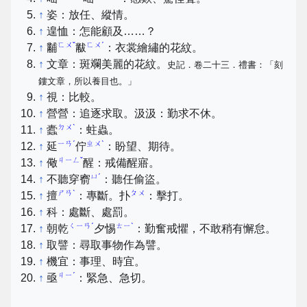
↑
姿：放任、縱情。
↑
遑恤：怎能顧及……？
ㄈㄨˇ
ㄈㄨˊ
↑
黼
黻
：衣裳繪繡的花紋。
↑
文章：斑斕美麗的花紋。
史記．卷二十三．禮書：「刻
鏤文章，所以養目也。」
↑
視：比較。
↑
營營：追逐求取。汲汲：勤求不休。
ㄉㄨˋ
↑
蠹
：蛀蟲。
ㄧㄢˊ
ㄓㄨˋ
↑
延
佇
：盼望、期待。
ㄐㄧㄥˇ
↑
儆
醒：戒備醒寤。
ㄩˊ
↑
不聽穿窬
：聽任偷盜。
ㄕㄢˋ
ㄆㄨ
↑
擅
：專斷。扑
：擊打。
↑
科：處斷、處罰。
ㄑㄧㄢˊ
ㄊㄧˋ
↑
朝乾
夕惕
：勤奮戒懼，不敢稍有懈怠。
↑
取譬：尋取事物作為譬。
↑
機宜：事理、時宜。
ㄐㄧˊ
↑
亟
：緊急、急切。