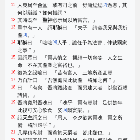
11
[
2
]
人曳爾至會堂，或有司之前，毋庸鰓鰓
過慮，其
何以辯護？如何措詞？
12
其時既至，
聖神
必示爾以所當言。」
13
羣中有一人，謂
耶穌
曰：「夫子，請命我兄與我析
[
3
]
產
。」
14
[
4
]
耶穌
曰：「咄咄
人乎，誰任予為法曹，仲裁爾家
之事？」
15
因謂眾曰：「爾其慎之，摒絕一切貪婪，人之生
命，不在其產業之富裕也。」
16
復為之設喻曰：「昔有富人，土地所產甚豐，
17
乃自計曰：『吾無處囤此物產，將如之何？』
18
曰：『有矣，吾將毀諸倉，而另建大者，以儲百穀
諸貨。』
19
吾將寬慰吾魂曰：『魂乎，爾有豐財，足供餘年，
[
5
]
此後可安心飲食，姿
爾宴樂。』
20
詎
天主
謂之曰：『愚人，令夕欲索爾魂，爾之所
備，將誰歸乎？』
21
凡厚積私財，而貧於天爵者，皆此類也。」
22