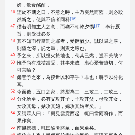
婢，飲食酩酊，
46
詎於不期之日，不意之時，主乃突然而臨，則必毅
[
16
]
然斬之，使與不信者同科
；
47
[
17
]
僕若明知主人之意，而猶不朝乾夕惕
，奉行厥
旨，則受撻必多；
48
其不知而行當罰之罪者，受撻猶少。誠以賦之厚，
則望之深，託之重，則責之嚴也。
49
予之來，所以投火於地也，苟其已燃，豈不美哉？
50
惟予尚有洗禮當受，其事未成，衷心憂苦迫切，何
可言喻？
51
爾意予之來，為授世以和平乎？非也！將予以分化
耳。
52
今而後，五口之家，將裂為二：三攻二，二攻三，
53
分化所至，必有父攻其子，子攻其父，母攻其女，
女攻其母，姑攻其媳，媳攻其姑者矣。」
54
又謂眾人曰：「爾見雲霓西起，輒曰雷雨將作，而
果作矣。
55
南風拂拂，輒曰酷暑將至，而果至矣。
56