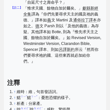
「自延尺寸之壽命乎？」
【註二】
「惟求天國、餘物自加於爾矣。」
獻縣新經
全集
譯為『你們先要尋求天主的國及祂的義
德、』譯本如
義
文 Martini 及
通俗拉丁譯本
亦
如之。
德
文 Parsh 則以「及他的義德」為存
疑。其他譯本如 Botte, 則為『惟先求天主之
國、餘物自加於爾矣。』如 Revised Version,
Westminster Version, Clarandon Bible,
Spencer 譯本、則如
呂譯新約
所云『然而你
們要尋求祂的國、這些東西就必加給你
們。』
注釋
↑
維時：維，句首發語詞。
ㄒㄧˇ
ㄒㄧˇ
↑
鰓
鰓
：憂愁恐懼的樣子。
↑
析產：分家產。
ㄉㄨㄛˋ
ㄉㄨㄛˋ
↑
咄
咄
：感歎、驚怪聲。