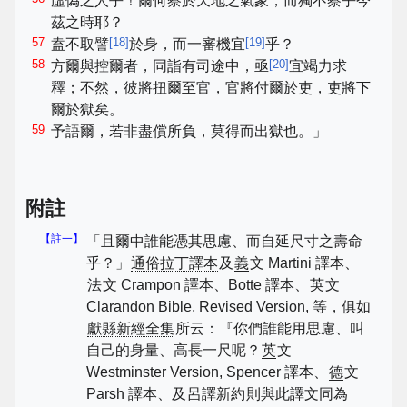
虛偽之人乎！爾何察於天地之氣象，而獨不察乎今
茲之時耶？
57
[
18
]
[
19
]
盍不取譬
於身，而一審機宜
乎？
58
[
20
]
方爾與控爾者，同詣有司途中，亟
宜竭力求
釋；不然，彼將扭爾至官，官將付爾於吏，吏將下
爾於獄矣。
59
予語爾，若非盡償所負，莫得而出獄也。」
附註
【註一】
「且爾中誰能憑其思慮、而自延尺寸之壽命
乎？」
通俗拉丁譯本
及
義
文 Martini 譯本、
法
文 Crampon 譯本、Botte 譯本、
英
文
Clarandon Bible, Revised Version, 等，俱如
獻縣新經全集
所云：『你們誰能用思慮、叫
自己的身量、高長一尺呢？
英
文
Westminster Version, Spencer 譯本、
德
文
Parsh 譯本、及
呂譯新約
則與此譯文同為