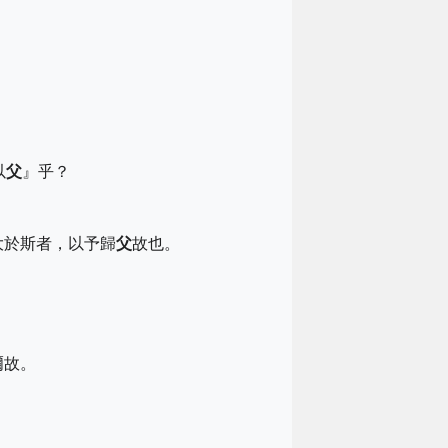
以
父
』乎？
大於斯者，以予歸
父
故也。
爾故。