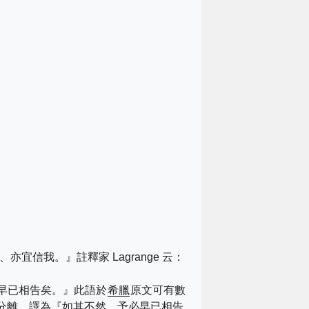
；
亦宜信我。』註釋家 Lagrange 云：
早已相告矣。』此語於
希臘
原文可有數
節分離、譯為『如其不然、予必早已相告