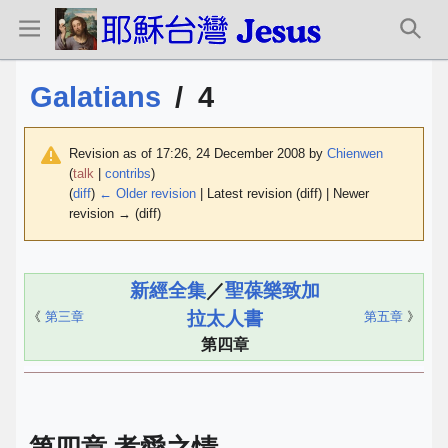
Galatians
/
4
Revision as of 17:26, 24 December 2008 by
Chienwen
(
talk
|
contribs
)
(
diff
)
← Older revision
| Latest revision (diff) | Newer
revision → (diff)
新經全集
／
聖葆樂致加
拉太人書
《
第三章
第五章
》
第四章