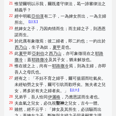
21
惟望爾明以示我，爾既遵守律法，曷一諦審律法之
精義乎？
22
經中明載
亞伯漢
有二子，一為婢女所出，一為主婦
【註五】
所出。
23
然婢女之子，乃因肉情而生；而主婦之子，則憑恩
諾而生。
24
於此庽有象徵焉：彼二婦者，即二約也；一約出於
西乃山
，生子為奴，
夏甲
是也。
25
此
夏甲
即
亞刺伯
之
西乃山
，亦可象徵現在之
耶路
撒冷
；蓋
耶路撒冷
及其子女，猶未解放也。
26
惟在彼之上，尚有一
耶路撒冷
焉，則為主婦，亦即
吾人之母氏也。
27
經有之：「不妊不育之婦乎，爾可揚眉而吐氣矣。
未經劬勞之女乎，爾可引吭而歡呼矣。無夫者之兒
【註六】
女，將多於有夫之婦者矣。」
28
兄弟乎，吾人恰同
伊灑格
，乃應恩諾而生者也。
29
夫血氣之兒女，必仇視
聖神
之兒女，古今一體。
30
雖然，經不云乎：「婢女及其所生，必須驅而出
之；蓋婢女之子，斷無與主婦之子同承嗣業之理