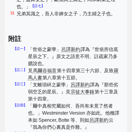
【註七】
也。」
31
兄弟其識之，吾人非婢女之子，乃主婦之子也。
附註
【註一】
「世俗之蒙學」
呂譯新約
譯為『世俗所信底
星辰之下。』原文之語意不明、註疏家乃多
臆說也。
【註二】
見
馬爾谷福音
第十四章第三十六節、及致
羅
馬人書
第八章第十五節。
【註三】
「支離瑣碎之蒙學」
呂譯新約
譯為『那些劣
弱空乏的星辰。』見
宗徒大事錄
第十三章及
第十四章。
【註四】
「爾中真相究屬如何、吾尚有未竟了然者
也。」Westminster Version 亦如此。他種譯
本如 Spencer, Botte 等、則如
呂譯新約
云
『我為你們心裏真是作難。』