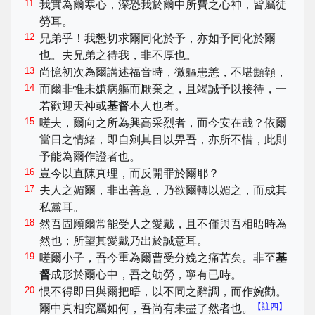
11
我實為爾寒心，深恐我於爾中所費之心神，皆屬徒
勞耳。
12
兄弟乎！我懇切求爾同化於予，亦如予同化於爾
也。夫兄弟之待我，非不厚也。
13
尚憶初次為爾講述福音時，微軀患恙，不堪顦顇，
14
而爾非惟未嫌病軀而厭棄之，且竭誠予以接待，一
若歡迎天神或
基督
本人也者。
15
嗟夫，爾向之所為興高采烈者，而今安在哉？依爾
當日之情緒，即自剜其目以畀吾，亦所不惜，此則
予能為爾作證者也。
16
豈今以直陳真理，而反開罪於爾耶？
17
夫人之媚爾，非出善意，乃欲爾轉以媚之，而成其
私黨耳。
18
然吾固願爾常能受人之愛戴，且不僅與吾相晤時為
然也；所望其愛戴乃出於誠意耳。
19
嗟爾小子，吾今重為爾曹受分娩之痛苦矣。非至
基
督
成形於爾心中，吾之劬勞，寧有已時。
20
恨不得即日與爾把晤，以不同之辭調，而作婉勸。
【註四】
爾中真相究屬如何，吾尚有未盡了然者也。