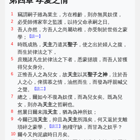
第四章 孝愛之情
1
竊謂嗣子雖為業主，方在稚齡，則亦無異奴僕，
2
必受師傅家宰之監護，以待父命承嗣之日。
3
吾人亦然，方吾人之尚屬幼稚，亦受制於世俗之蒙
【註一】
學；
4
時既成熟，
天主
乃遣其
聖子
，使之出於婦人之腹，
而生於律法之下，
5
庶幾諸凡生於律法之下者，悉蒙拯贖，而吾人皆獲
得兒女身分。
6
正惟吾人之為兒女，故
天主
以其
聖子之神
，注於吾
人之心，俾孺慕之情，油然而生，而發為呼親喊父
【註二】
之聲。
7
總之，爾如今不復為奴僕，而為兒女矣。既為兒
女，則亦為
天主
之哲嗣也。
8
然曩日爾未識
天主
，猶為偽神所奴；
9
今爾已識
天主
，抑且為
天主
所識矣，何又返於支離
【註三】
瑣碎之蒙學，
抱殘守缺，而甘為之奴乎？
10
爾今又拘泥歲時日月矣。