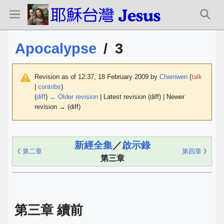
Apocalypse
/
3
Revision as of 12:37, 18 February 2009 by
Chienwen
(
talk
|
contribs
)
(
diff
)
← Older revision
| Latest revision (diff) | Newer
revision → (diff)
新經全集
／
啟示錄
《
第二章
第四章
》
第三章
第三章 續前