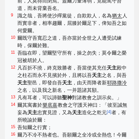
前，人莫得而閉焉。蓋爾力量薄弱，竟能篤守吾
道，而未背棄吾名。
9
識之哉，吾將使沙殫黨徒，自欺欺人，名為
猶太
人
而實非者，相率趨爾，屈膝於爾足下，俾知吾之如
何愛爾。
10
爾既守吾寬忍之道，吾亦當於全世之人遭受試練
時，保爾於難。
11
吾臨在即，望爾堅守所有，操之勿失；莫令爾之榮
冠被刼於人。
12
凡百折不撓，終克致勝者，吾當使其充任
天主
殿中
之柱石而永不見擯於外，且將以吾
天主
之名，與吾
天主
聖邑，即發自吾
天主
，由天而降者新
耶路撒冷
之名，以及我之新名，一并題諸其額。
13
凡有耳者，可以諦聽
聖神
對諸教會之訓示矣。」
14
爾其寓書於
樂底嘉
教會之守護天神曰：「彼至誠無
[
4
]
妄為
天主
忠實見證，又為
天主
造化之乾元
者，有
所曉諭於爾：
15
吾知爾之行實；
16
爾乃不冷不熱者也。吾願爾之全冷或全熱也！今爾