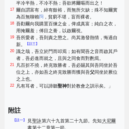
半冷半熱，不冷不熱；吾欲將爾嘔而出之！
17
爾自謂富有，綽有餘裕，而無所欠缺；殊不知爾實
[
5
]
為百無聊賴
，貧窮不堪，盲而裸者。
18
吾勸爾向我購置百煉之金，俾成真富；純白之衣，
用掩爾羞；傅目之膏，以啟爾視。
19
吾所愛者，吾則責之懲之。尚其激發熱情，悔過自
【註三】
新。
20
識之哉，吾立於門而叩焉；如有聞吾之音而啟其戶
者，吾必進而就之，且與之同食而對酌焉。
21
凡百折不撓，終克致勝者，吾必賜其與吾同坐於吾
位之上，亦如吾之終克致勝而獲與吾
父
同坐於厥位
之上也。
22
凡有耳者，可以諦聽
聖神
對於教會之訓示矣。」
附註
【註一】
見
聖詠
第六十九首第二十九節。先知
大尼爾
書
第十二章第一節。