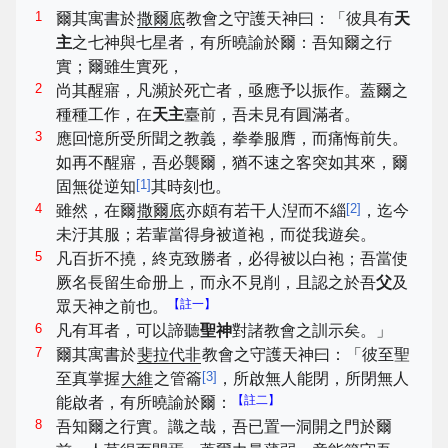
1
爾其寓書於
撒爾底
教會之守護天神曰：「彼具有
天
主
之七神與七星者，有所曉諭於爾：吾知爾之行
實；爾雖生實死，
2
尚其醒寤，凡瀕於死亡者，亟應予以振作。蓋爾之
種種工作，在
天主
臺前，吾未見有圓滿者。
3
應回憶所受所聞之教義，拳拳服膺，而痛悔前失。
如再不醒寤，吾必襲爾，猶不速之客突如其來，爾
[
1
]
固無從逆知
其時刻也。
4
[
2
]
雖然，在爾
撒爾底
亦頗有若干人湼而不緇
，迄今
未汙其服；若輩當得身被道袍，而從我遊矣。
5
凡百折不撓，終克致勝者，必得被以白袍；吾當使
厥名長留生命册上，而永不見削，且認之於吾
父
及
【註一】
眾天神之前也。
6
凡有耳者，可以諦聽
聖神
對諸教會之訓示矣。」
7
爾其寓書於
斐拉代非
教會之守護天神曰：「彼至聖
[
3
]
至真掌握
大維
之管籥
，所啟無人能閉，所閉無人
【註二】
能啟者，有所曉諭於爾：
8
吾知爾之行實。識之哉，吾已置一洞開之門於爾