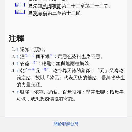
【註二】
見先知
意灑雅書
第二十二章第二十二節。
【註三】
見
箴言篇
第三章第十二節。
注釋
↑
逆知：預知。
ㄋㄧㄝˋ
ㄗ
↑
湼
而不緇
：用黑色染料也染不黑。
ㄩㄝˋ
↑
管籥
：鑰匙；笙與簫兩種樂器。
ㄑㄧㄢˊ
ㄩㄢˊ
↑
乾
元
：乾卦為天德的象徵；「元」又為乾
德之始；故以「乾元」代表天德的基始，是萬物孳生
的力量來源。
↑
聊賴：依靠、憑藉。百無聊賴：非常無聊；指無事
可做，或思想感情沒有寄託。
關於耶穌台灣