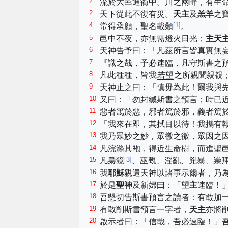
2
流於大邑通衢中。川之兩畔，有生
2
天下從此不復有災。
天主
及
羔羊
之
4
[
1
]
常得承顏，聖名載顙
。
5
邑中不夜，亦無需燈火日光；
主天
6
天神告予曰：「凡茲所言皆真實無
7
『識之哉，予必速臨，凡守斯書之
8
凡此種種，皆我
若望
之所親聞親覩
9
天神止之曰：「慎毋為此！爾我與
10
又曰：「勿封緘斯書之預言；時已
11
惡者篤於惡，邪者篤於邪，義者篤
12
「我來在即，其拭目以待！我攜有
13
我乃眾妙之妙，眾徼之徼，眾因之
14
凡浣滌其袍，得近生命樹，而進聖
15
[
3
]
凡梟獍
、巫覡、淫亂、兇暴、崇
16
我
耶穌
親遣天神以諸事示爾者，乃
17
於是
聖神
及新婦曰：「望
主
速臨！
18
吾懇切告斯書預言之讀者：有敢加
19
有敢削斯書預言一字者，
天主
亦將
20
啟示者曰：「信哉，吾必速臨！」