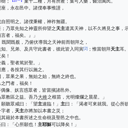
【註一】
命樹；
菓十二種，月有所產；葉可入藥，醫治萬民。
寶座，永在邑中。諸僕奉事惟謹，
主
自照明之。諸僕秉權，神祚無疆。
妄；乃眾先知之神靈所仰望之
天主
遣其天神，以不久將見之事，
預言者，福矣。』」
；既聞既覩，乃俯伏導我之天神前而朝拜之，
[
2
]
先知、兄弟、及共守此書者，彼此皆入同寅
；惟當朝拜
天主
耳
近矣！
於義，聖者篤於聖。」
報應，各按其行以施之。
因，眾果之果，無始之始，無終之終也。
邑之門者，福矣！
拜偶像、妖言惑眾者，皆當擯諸邑外。
為眾教區之益。吾乃
大維
之根苗，光明燦爛之晨星。」
」願聽眾咸曰：「望
主
速臨！」
主
曰：「渴者可來就我。從心所
一字者，
天主
亦將加以本書之災；
削其籍於本書所述之生命樹及聖邑之中也。
吾曰：「心所願也！
主
耶穌
可以降矣！」