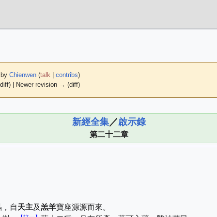
9 by
Chienwen
(
talk
|
contribs
)
diff) | Newer revision → (diff)
新經全集
／
啟示錄
第二十二章
晶，自
天主
及
羔羊
寶座源源而來。