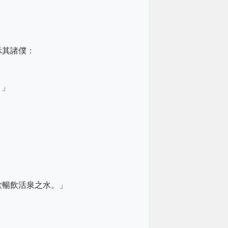
示其諸僕：
。」
欲暢飲活泉之水。」