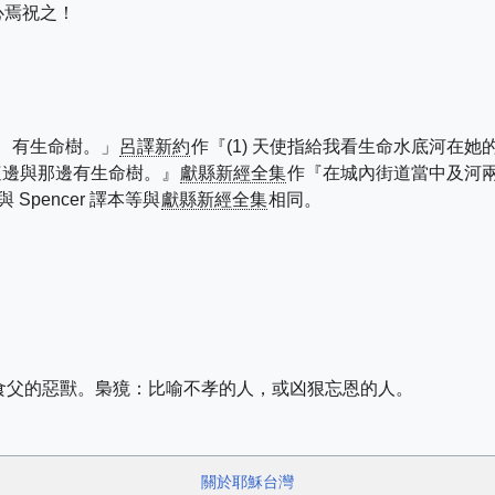
心焉祝之！
、有生命樹。」
呂譯新約
作『(1) 天使指給我看生命水底河在
河這邊與那邊有生命樹。』
獻縣新經全集
作『在城內街道當中及河兩邊有生
與 Spencer 譯本等與
獻縣新經全集
相同。
食父的惡獸。梟獍：比喻不孝的人，或凶狠忘恩的人。
關於耶穌台灣