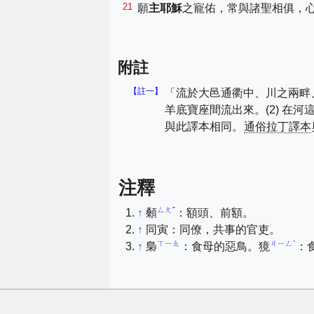
21
願
主
耶穌
之寵佑，常與諸聖相俱，
附註
【註一】
「流於大邑通衢中、川之兩畔
羊底寶座間流出來。(2) 在
與此譯本相同。
通俗拉丁譯本
注釋
ㄙㄤˇ
↑
顙
：額頭、前額。
↑
同寅：同僚，共事的官吏。
ㄒㄧㄠ
ㄐㄧㄥˋ
↑
梟
：食母的惡鳥。獍
：