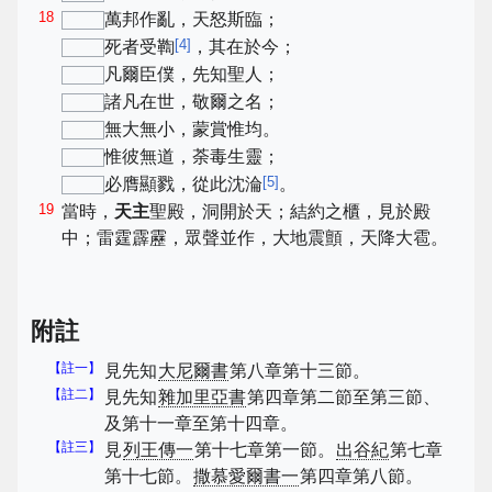
18
萬邦作亂，天怒斯臨；
[
4
]
死者受鞫
，其在於今；
凡爾臣僕，先知聖人；
諸凡在世，敬爾之名；
無大無小，蒙賞惟均。
惟彼無道，荼毒生靈；
[
5
]
必膺顯戮，從此沈淪
。
19
當時，
天主
聖殿，洞開於天；結約之櫃，見於殿
中；雷霆霹靂，眾聲並作，大地震顫，天降大雹。
附註
【註一】
見先知
大尼爾書
第八章第十三節。
【註二】
見先知
雜加里亞書
第四章第二節至第三節、
及第十一章至第十四章。
【註三】
見
列王傳一
第十七章第一節。
出谷紀
第七章
第十七節。
撒慕愛爾書一
第四章第八節。