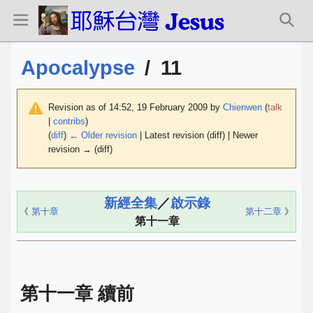
Apocalypse
/
11
Revision as of 14:52, 19 February 2009 by
Chienwen
(
talk
|
contribs
)
(
diff
)
← Older revision
| Latest revision (diff) | Newer
revision → (diff)
新經全集
／
啟示錄
《
第十章
第十二章
》
第十一章
第十一章 續前