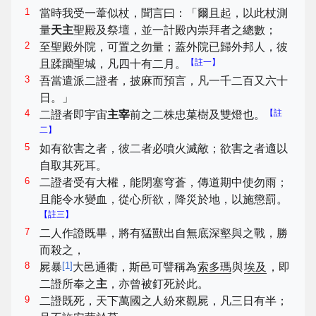
1
當時我受一葦似杖，聞言曰：「爾且起，以此杖測
量
天主
聖殿及祭壇，並一計殿內崇拜者之總數；
2
至聖殿外院，可置之勿量；蓋外院已歸外邦人，彼
【註一】
且蹂躪聖城，凡四十有二月。
3
吾當遣派二證者，披麻而預言，凡一千二百又六十
日。」
4
【註
二證者即宇宙
主宰
前之二株忠菓樹及雙燈也。
二】
5
如有欲害之者，彼二者必噴火滅敵；欲害之者適以
自取其死耳。
6
二證者受有大權，能閉塞穹蒼，傳道期中使勿雨；
且能令水變血，從心所欲，降災於地，以施懲罰。
【註三】
7
二人作證既畢，將有猛獸出自無底深壑與之戰，勝
而殺之，
8
[
1
]
屍暴
大邑通衢，斯邑可譬稱為
索多瑪
與
埃及
，即
二證所奉之
主
，亦曾被釘死於此。
9
二證既死，天下萬國之人紛來觀屍，凡三日有半；