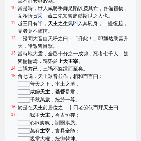
且不許安葬於墓。
10
當是時，世人咸將手舞足蹈以慶其亡，各備禮物，
[
2
]
互相忻賀
；蓋二先知曾痛懲斯世之人也。
11
[
3
]
越三日有半，
天主
之生氣
入其屍身，二證復起，
見者莫不駭愕。
12
二證聞大音自天呼之曰：「升此！」即飄然乘雲升
天，諸敵皆目擊。
13
當時地大震，全邑十分之一成墟，死者七千人，餘
皆惴惴焉，歸榮於
上天主宰
。
14
二禍方已，三禍不旋踵而至矣。
15
角七鳴，天上眾音並作，相和而言曰：
普天之下，率土之濱，
咸歸
天主
，
基督
是君，
千秋萬歲，統於一尊。
16
於是在
天主
前居位之二十四老俯伏而拜
天主
曰：
17
我主
天主
，今古恒存；
心歌腹咏，謝爾洪恩。
萬有
主宰
，實具全能：
親掌大權，統御乾坤。