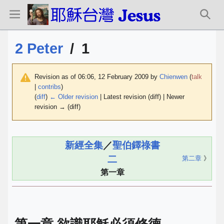
2 Peter
/
1
Revision as of 06:06, 12 February 2009 by
Chienwen
(
talk
|
contribs
)
(
diff
)
← Older revision
| Latest revision (diff) | Newer
revision → (diff)
新經全集
／
聖伯鐸祿書
二
第二章
》
第一章