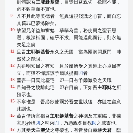
則體認吾
主耶穌基督
，自覺日益親切，欲罷不能，
必不致華而不實也。
9
凡不具此等美德者，無異短視淺識之心盲，而自忘
其舊罪已蒙滌除矣。
10
故望兄弟益加奮勉，孳孳為善，務使爾之聖召恩
選，根深柢固，確乎不拔。爾能遵此而行，則永無
失足之虞；
11
且吾
主耶穌基督
永久之天國，當為爾洞開厥門，沛
然莫之能阻。
12
吾雖明知爾之有知，且於爾所受之真道上亦卓爾有
[
2
]
立，而猶不憚諄諄予爾以提撕
者，
13
蓋吾一日寓此塵宅，即一日有予爾激發之天職；
14
且知吾之脫離此宅，即在目前，正如吾
主耶穌
之所
預示也。
15
不寧惟是，吾必欲使爾於吾去世以後，亦隨在留意
此訓也。
16
蓋吾儕所宣揚吾
主耶穌基督
之神德及其重臨，非據
[
3
]
[
4
]
[
5
]
玄思妙構
之稗乘
，乃憑親炙目覩
之威靈也。
17
方其受
天主聖父
之尊榮也，有音發自赫赫
天君
，臨