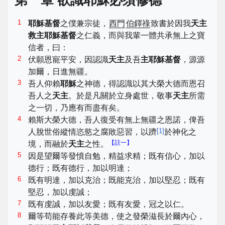
第一章 欲識耶穌必須修德
1
耶穌基督
之僕兼宗徒，
西門
伯鐸祿
致書於因我
天主
救主耶穌基督
之仁義，而與我輩一體共承無上之寶
信者，曰：
2
伏願恩寵平安，因認識
天主
及吾
主耶穌基督
，源源
加爾，日進無疆。
3
吾人仰賴
耶穌
之神德，得認識以其大榮大德而恩召
吾人之
天主
。於是凡關於立身處世，敬事
天主
所需
之一切，乃應有而盡有矣。
4
賴斯大榮大德，吾人復受有無上無疆之恩諾，俾吾
[
1
]
人脫世俗縱情恣慾之腐敗惡習，以躋
於神化之
【註一】
境，而融於
天主
之性。
5
因是望爾等發憤自勉，精益求精；既有信心，加以
德行；既有德行，加以明達；
6
既有明達，加以克治；既能克治，加以堅忍；既有
堅忍，加以虔誠；
7
既有虔誠，加以友愛；既有友愛，冠之以仁。
8
爾等苟能存養此等美德，使之發榮滋長於爾內心，