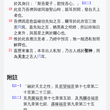
【註二】
於其身曰：「斯吾愛子，慰悅吾心。」
18
此音乃吾儕與彼同遊聖山時，親耳所聞，發自天上
者也。
19
吾儕因是愈益確信先知之言，爾等於此亦宜三致
[
6
]
意
焉。蓋先知之言，猶黑夜之明燈，所以待旭日
之東升，與晨星之興於爾心也。
20
惟於此首應注意者，乃經中預言，無一能憑私智而
解釋也。
21
蓋歷來豫言，本非出人私智，乃古人感於
聖神
，而
[
7
]
為
天主
之舌人
耳。
附註
【註一】
「融於天主之性」見
若望福音
第十七章第二
十至第二十三節。
【註二】
見
馬竇福音
第十七章第五節、及
馬爾谷福音
第九章第七節、
露稼福音
第九章第三十五
節。