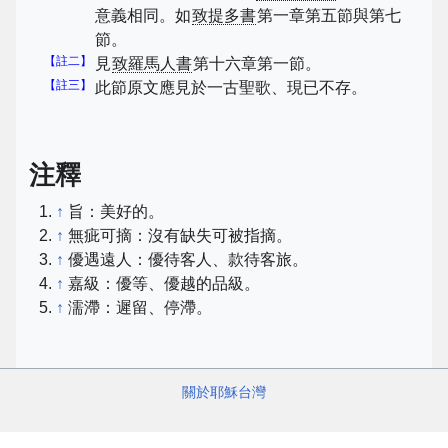
意義相同。如
致提多書
第一章第五節與第七
節。
【註二】
見
致羅馬人書
第十六章第一節。
【註三】
此節原文應見於一古聖歌、現已不存。
注釋
↑
旨：美好的。
↑
無疵可摘：沒有缺失可被指摘。
↑
優遇遠人：優待客人、款待客旅。
↑
嘉級：優等、優越的品級。
↑
濡滯：遲留、停滯。
關於耶穌台灣