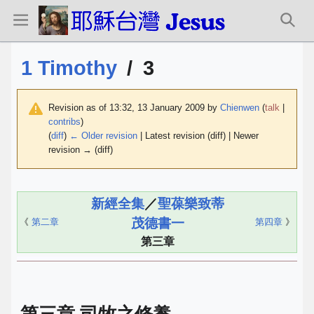
1 Timothy
/
3
Revision as of 13:32, 13 January 2009 by
Chienwen
(
talk
|
contribs
)
(
diff
)
← Older revision
| Latest revision (diff) | Newer
revision → (diff)
新經全集
／
聖葆樂致蒂
茂德書一
《
第二章
第四章
》
第三章