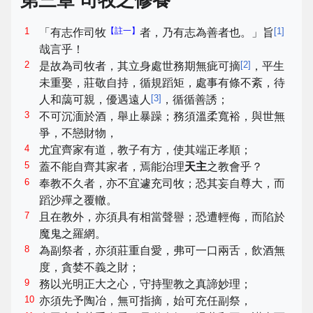
第三章 司牧之修養
1
【註一】
[
1
]
「有志作司牧
者，乃有志為善者也。」旨
哉言乎！
2
[
2
]
是故為司牧者，其立身處世務期無疵可摘
，平生
未重娶，莊敬自持，循規蹈矩，處事有條不紊，待
[
3
]
人和藹可親，優遇遠人
，循循善誘；
3
不可沉湎於酒，舉止暴躁；務須溫柔寬裕，與世無
爭，不戀財物，
4
尤宜齊家有道，教子有方，使其端正孝順；
5
蓋不能自齊其家者，焉能治理
天主
之教會乎？
6
奉教不久者，亦不宜遽充司牧；恐其妄自尊大，而
蹈沙殫之覆轍。
7
且在教外，亦須具有相當聲譽；恐遭輕侮，而陷於
魔鬼之羅網。
8
為副祭者，亦須莊重自愛，弗可一口兩舌，飲酒無
度，貪婪不義之財；
9
務以光明正大之心，守持聖教之真諦妙理；
10
亦須先予陶冶，無可指摘，始可充任副祭，