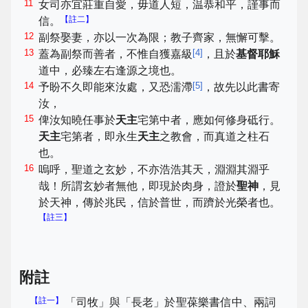
11
女司亦宜莊重自愛，毋道人短，温恭和平，謹事而
【註二】
信。
12
副祭娶妻，亦以一次為限；教子齊家，無懈可擊。
13
[
4
]
蓋為副祭而善者，不惟自獲嘉級
，且於
基督耶穌
道中，必臻左右逢源之境也。
14
[
5
]
予盼不久即能來汝處，又恐濡滯
，故先以此書寄
汝，
15
俾汝知曉任事於
天主
宅第中者，應如何修身砥行。
天主
宅第者，即永生
天主
之教會，而真道之柱石
也。
16
嗚呼，聖道之玄妙，不亦浩浩其天，淵淵其淵乎
哉！所謂玄妙者無他，即現於肉身，證於
聖神
，見
於天神，傳於兆民，信於普世，而躋於光榮者也。
【註三】
附註
【註一】
「司牧」與「長老」於
聖葆樂書信
中、兩詞