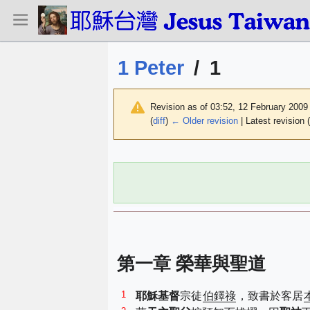
1 Peter
/
1
Revision as of 03:52, 12 February 200
(
diff
)
← Older revision
| Latest revision (
第一章 榮華與聖道
1
耶穌基督
宗徒
伯鐸祿
，致書於客居