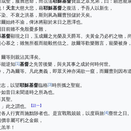
而成聖，服膺恩命，而霑濡
耶穌基督
寶血之眾兄弟，曰：願恩寵
也！
天主
大慈大悲，藉
耶穌基督
之復活，予吾人以新生，
不染、不衰之洪基，斯則夙為爾曹預儲於天矣。
保爾始終不渝，俾沐將顯於末日之恩澤也。
爾目前雖不免殷憂多難，
穌基督
顯現之日，玉成爾之光榮及天爵耳。夫黃金乃必朽之物，
衷心慕之；雖無所覩而能毅然信之。故爾等歡樂難言，寵榮被身
，爾等則親沾其澤矣。
[
1
]
等能逆知
基督
之先苦後樂，與夫其事之成於何時何世。
身，乃為爾等。凡此奧義，即眾天神亦渴欲一窺，而爾曹則因布
[
3
]
壹志，以望
耶穌基督
臨格
時所攜之聖寵。
一如昔日未聞道時之所為也。
肖其聖。
【註一】
；」此之謂也。
[
4
]
按各人行實而施黜陟者也。是宜戰戰兢兢，以度羇旅
塵世之日
贖價非屬可朽之金銀，
之羔羊！