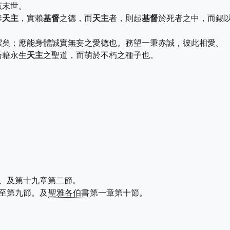
茲末世。
奉
天主
，實賴
基督
之德，而
天主
者，則起
基督
於死者之中，而錫
潔矣；應能身體誠實無妄之愛德也。務望一秉赤誠，彼此相愛。
乃藉永生
天主
之聖道，而萌於不朽之種子也。
。
、及第十九章第二節。
至第九節。及
聖雅各伯書
第一章第十節。