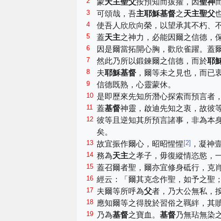
2
蒙
天主聖父
按預知而拔擢，因
聖神
3
可頌哉，吾
主耶穌基督
之
天主聖父
4
使吾人欣欣向榮，以望承其不朽、
5
蓋
天主
之神力，必能因爾之信德，
6
因是爾當拓開心胸，歡欣雀躍。蓋
7
然此乃所以鍛鍊爾之信德，而於
耶
8
夫
耶穌基督
，爾等未之見也，而已
9
信德既熟，心靈蒙休。
10
是即歷來先知所潛心探索而預言者
11
蓋
基督
神靈，啟迪先知之衷，故彼
12
彼等且逆知其所預言諸事，非為本
矣。
13
[
2
]
故宜振作爾心，昭昭惺惺
，凝神
14
務為
天主
之孝子，毋復縱情恣慾，
15
蓋召爾者聖，爾亦宜修身砥行，克
16
經云：「爾其克念作聖，如予之聖
17
夫爾等所呼為
父
者，乃大公無私，
18
應知爾等之得脫於習俗之羈絆，其
19
乃為
基督
之寶血。
基督
乃無玷無染