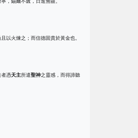
康寧，錫爾不匱，日進無疆。
尚且以火煉之；而信德固貴於黃金也。
，
道者憑
天主
所遣
聖神
之靈感，而得諦聽
。