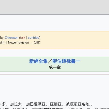
9 by
Chienwen
(
talk
|
contribs
)
diff) | Newer revision → (diff)
新經全集
／
聖伯鐸祿書一
第一章
本多
、
加拉大
、
加巴道濟亞
、
亞細亞
、
彼底尼亞
各地，