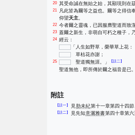
20
其受命誠在無始之始，其顯現則在
21
凡此皆為爾等之益也。爾等之得信
仰望
天主
。
22
今者爾之靈魂，已因服膺聖道而致
23
蓋爾之新生，非萌自可朽之種子，
24
經云：
「人生如野草，榮華草上花：
草枯花亦謝；
25
【註二】
聖道獨無涯。」
聖道無他，即所傳於爾之福音是已
附註
【註一】
見
肋未紀
第十一章第四十四節
【註二】
見先知
意灑雅書
第四十章第六