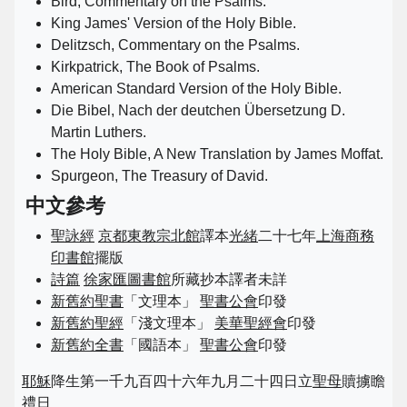
Bird, Commentary on the Psalms.
King James' Version of the Holy Bible.
Delitzsch, Commentary on the Psalms.
Kirkpatrick, The Book of Psalms.
American Standard Version of the Holy Bible.
Die Bibel, Nach der deutchen Übersetzung D.
Martin Luthers.
The Holy Bible, A New Translation by James Moffat.
Spurgeon, The Treasury of David.
中文參考
聖詠經
京都
東教宗北館
譯本
光緒
二十七年
上海
商務
印書館
擺版
詩篇
徐家匯圖書館
所藏抄本譯者未詳
新舊約聖書
「文理本」
聖書公會
印發
新舊約聖經
「淺文理本」
美華聖經會
印發
新舊約全書
「國語本」
聖書公會
印發
耶穌
降生第一千九百四十六年九月二十四日立
聖母
贖擄瞻
禮日