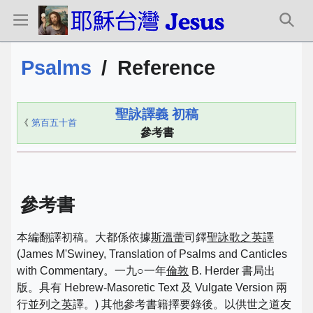
Psalms
/
Reference
聖詠譯義 初稿
《
第百五十首
參考書
參考書
本編翻譯初稿。大都係依據
斯溫蕾
司鐸
聖詠歌之英譯
(James M'Swiney, Translation of Psalms and Canticles
with Commentary。一九○一年
倫敦
B. Herder 書局出
版。具有 Hebrew-Masoretic Text 及 Vulgate Version 兩
行並列之
英
譯。) 其他參考書籍擇要錄後。以供世之道友