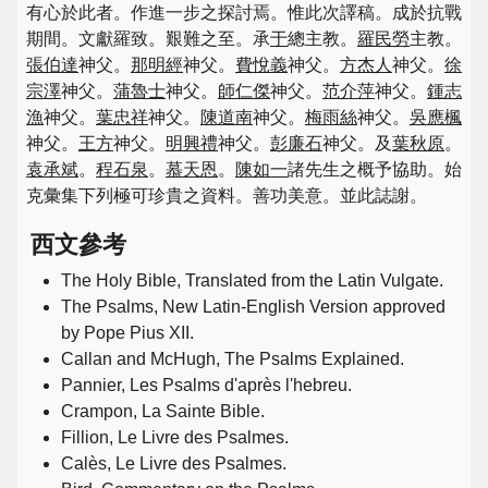
有心於此者。作進一步之探討焉。惟此次譯稿。成於抗戰
期間。文獻羅致。艱難之至。承
于
總主教。
羅民勞
主教。
張伯達
神父。
那明經
神父。
費悅義
神父。
方杰人
神父。
徐
宗澤
神父。
蒲魯士
神父。
師仁傑
神父。
范介萍
神父。
鍾志
漁
神父。
葉忠祥
神父。
陳道南
神父。
梅雨絲
神父。
吳應楓
神父。
王方
神父。
明興禮
神父。
彭廉石
神父。及
葉秋原
。
袁承斌
。
程石泉
。
慕天恩
。
陳如一
諸先生之概予協助。始
克彙集下列極可珍貴之資料。善功美意。並此誌謝。
西文參考
The Holy Bible, Translated from the Latin Vulgate.
The Psalms, New Latin-English Version approved
by Pope Pius XII.
Callan and McHugh, The Psalms Explained.
Pannier, Les Psalms d'après l'hebreu.
Crampon, La Sainte Bible.
Fillion, Le Livre des Psalmes.
Calès, Le Livre des Psalmes.