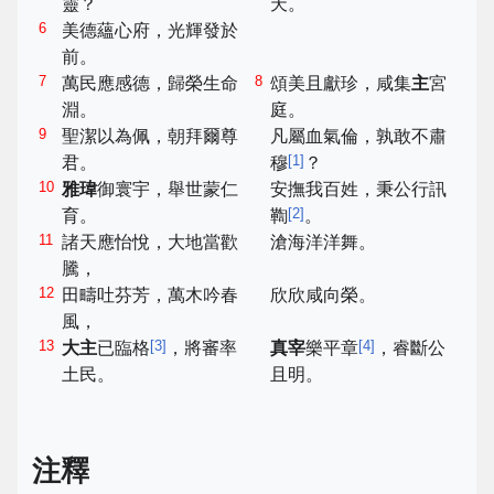
靈？
天。
6
美德蘊心府，光輝發於
前。
7
8
萬民應感德，歸榮生命
頌美且獻珍，咸集
主
宮
淵。
庭。
9
聖潔以為佩，朝拜爾尊
凡屬血氣倫，孰敢不肅
[
1
]
君。
穆
？
10
雅瑋
御寰宇，舉世蒙仁
安撫我百姓，秉公行訊
[
2
]
育。
鞫
。
11
諸天應怡悅，大地當歡
滄海洋洋舞。
騰，
12
田疇吐芬芳，萬木吟春
欣欣咸向榮。
風，
13
[
3
]
[
4
]
大主
已臨格
，將審率
真宰
樂平章
，睿斷公
土民。
且明。
注釋