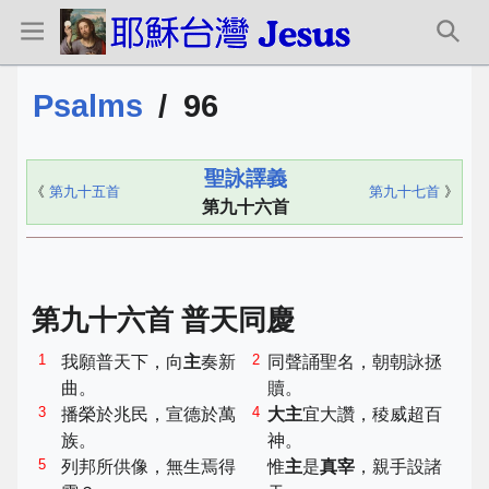
Psalms
/
96
聖詠譯義
《
第九十五首
第九十七首
》
第九十六首
第九十六首 普天同慶
1
2
我願普天下，向
主
奏新
同聲誦聖名，朝朝詠拯
曲。
贖。
3
4
播榮於兆民，宣德於萬
大主
宜大讚，稜威超百
族。
神。
5
列邦所供像，無生焉得
惟
主
是
真宰
，親手設諸