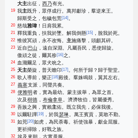
大主
出征，
西乃
有光。
19
我
主
既升，眾俘成行。萬邦獻珍，羣逆來王。
[
14
]
歸斯受之，包穢包荒
。
20
慈哉
雅瑋
！日肩我累。
21
[
15
]
釋我重負，扶我於墜。解我倒懸
，脫我於死。
22
惟彼冥頑，永不改悔。
主
施痛擊，頭顱其碎。
23
近自
巴山
，遠自深淵。凡屬吾民，悉使歸旋。
[
16
]
傲頑之徒，爾其殄
之。
24
血濺爾足，眾犬吮之。
25
[
17
]
天主
榮旋，普天瞻卬
。何所于歸？歸于聖堂。
26
[
18
]
歌人導前，樂正
殿後。羣姝鳴鼓，翼其左右。
27
義塞
支派，同聲共奏。
28
便雅明
者，實為最幼。蒙主拔舉，為眾之首。
次及
樹德
，
布倫拿阜
。濟濟牧伯，皆屬優秀。
29
吾族之興，實賴
主
佑。既立我先，必保我後。
30
[
19
]
以爾駐蹕
，於我
瑟琳
。萬王賓貢，莫敢不勤。
31
[
20
]
如兕
如虎，為民荼毒。祈使強暴，獻金屈服。
更祈掃除，好戰之族。
32
埃及
來朝，
古實
畏服。