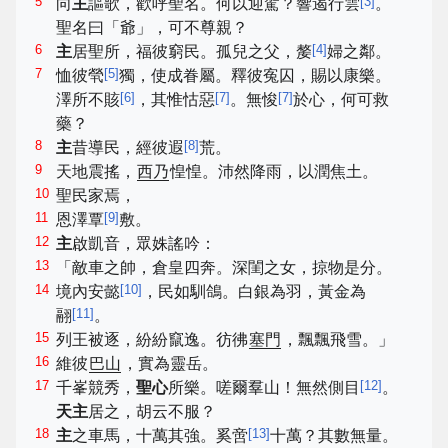
5
[
3
]
向
主
謳歌，歡呼聖名。何以迎駕？響遏行雲
。
聖名曰「爺」，可不尊親？
6
[
4
]
主
居聖所，福彼窮民。孤兒之父，嫠
婦之鄰。
7
[
5
]
恤彼煢
獨，使成眷屬。釋彼寃囚，賜以康樂。
[
6
]
[
7
]
[
7
]
澤所不賅
，其惟怙惡
。無悛
於心，何可救
藥？
8
[
8
]
主
昔導民，經彼遐
荒。
9
天地震搖，
西乃
惶惶。沛然降雨，以潤焦土。
10
聖民家焉，
11
[
9
]
恩澤覃
敷。
12
主
啟凱音，眾姝謠吟：
13
「敵車之帥，倉皇四奔。深閨之女，掠物是分。
14
[
10
]
境內安懿
，民如馴鴿。白銀為羽，黃金為
[
11
]
翮
。
15
列王被逐，紛紛竄逸。彷彿
塞門
，飄飄飛雪。」
16
維彼
巴山
，實為靈岳。
17
[
12
]
千峯競秀，
聖心
所樂。嗟爾羣山！無然側目
。
天主
居之，胡云不服？
18
[
13
]
主
之車馬，十萬其強。奚啻
十萬？其數無量。