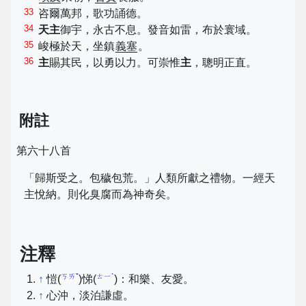
33
咨爾萬邦，歌功誦德。
34
天主
御宇，永古不息。發音如雷，布於寰域。
35
峻極於天，坐鎮
義塞
。
36
主
賜其民，以勇以力。可崇惟
主
，聰明正直。
附註
第六十八首
「歸斯受之。包穢包荒。」人類所獻之禮物。一經天
主悅納。則化臭腐而為神奇矣。
注釋
ㄎㄞˇ
ㄊㄧˋ
↑
愷(
)悌(
)：和樂、友愛。
↑
心沖，淡泊謙虛。