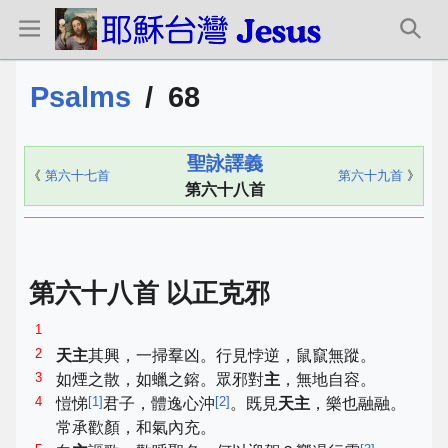
Psalms
/
68
聖詠譯義
《
第六十七首
第六十九首
》
第六十八首
第六十八首 以正克邪
1
2
天主
其興，一掃羣凶。行見悖逆，鼠竄無蹤。
3
如煙之散，如蠟之鎔。眾邪對
主
，無地自容。
4
[
1
]
[
2
]
愷悌
君子，體逸心沖
。既見
天主
，樂也融融。
常承歡顏，和氣內充。