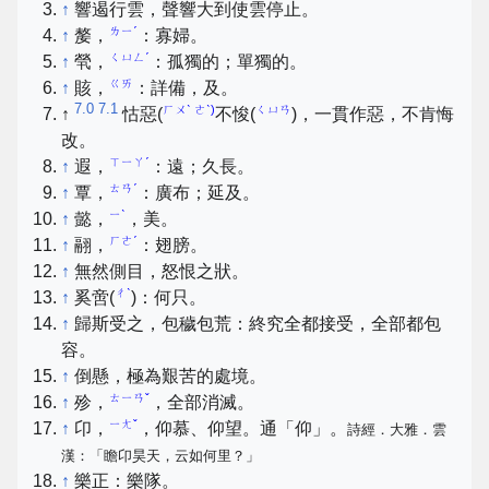
↑
響遏行雲，聲響大到使雲停止。
ㄌㄧˊ
↑
嫠，
：寡婦。
ㄑㄩㄥˊ
↑
煢，
：孤獨的；單獨的。
ㄍㄞ
↑
賅，
：詳備，及。
7.0
7.1
ㄏㄨˋ ㄜˋ)
ㄑㄩㄢ
↑
怙惡(
不悛(
)，一貫作惡，不肯悔
改。
ㄒㄧㄚˊ
↑
遐，
：遠；久長。
ㄊㄢˊ
↑
覃，
：廣布；延及。
ㄧˋ
↑
懿，
，美。
ㄏㄜˊ
↑
翮，
：翅膀。
↑
無然側目，怒恨之狀。
ㄔˋ
↑
奚啻(
)：何只。
↑
歸斯受之，包穢包荒：終究全都接受，全部都包
容。
↑
倒懸，極為艱苦的處境。
ㄊㄧㄢˇ
↑
殄，
，全部消滅。
ㄧㄤˇ
↑
卬，
，仰慕、仰望。通「仰」。
詩經．大雅．雲
漢：「瞻卬昊天，云如何里？」
↑
樂正：樂隊。