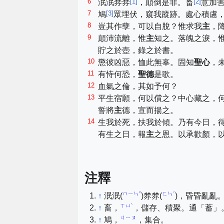
6
[
1
]
[
2
]
泯泯棼棼
，顛倒是非。畜
意加
7
[
3
]
鳩
眾埋伏，窺我蹤跡。處心積慮
8
豈其作孽，可以自脫？惟求我
主
，
9
顛沛流離，惟
主
知之。落魄之淚，
貯之於壺，錄之於書。
10
懲彼凶惡，恤此無辜。固知
聖心
，
11
有恃何恐，
聖德
是歌。
12
血氣之倫，其如予何？
13
平生宿願，何以償之？中心藏之，
誓將
主
德，宣而揚之。
14
生我於死，扶我於傾。乃有今日，
有生之日，報
主
之恩。以承歡顏，
注釋
ㄇㄧㄣˇ
ㄈㄣˊ
↑
泯泯(
)棼棼(
)，昏昏亂亂
ㄒㄩˋ
↑
畜，
，儲存、積聚。通「蓄」
ㄐㄧㄡ
↑
鳩，
，集合。