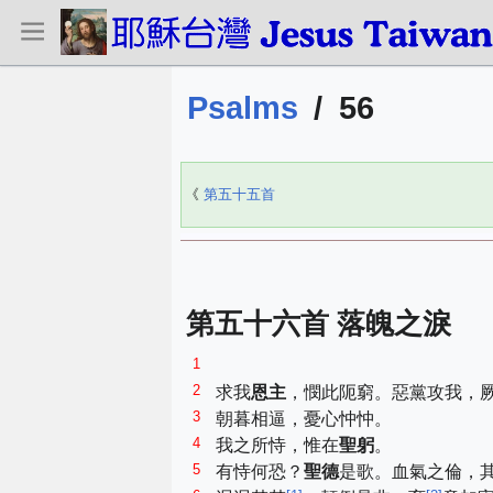
Psalms
/
56
《
第五十五首
第五十六首 落魄之淚
1
2
求我
恩主
，憫此阨窮。惡黨攻我，
3
朝暮相逼，憂心忡忡。
4
我之所恃，惟在
聖躬
。
5
有恃何恐？
聖德
是歌。血氣之倫，