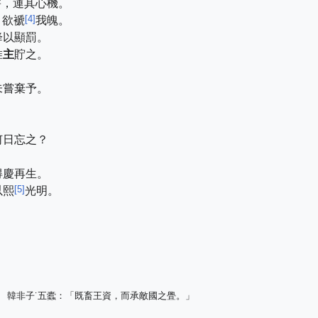
害，運其心機。
[
4
]
，欲褫
我魄。
降以顯罰。
惟
主
貯之。
未嘗棄予。
何日忘之？
得慶再生。
[
5
]
以熙
光明。
。
。
韓非子˙五蠹：「既畜王資，而承敵國之舋。」