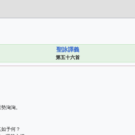
聖詠譯義
第五十六首
厥勢洶洶。
其如予何？