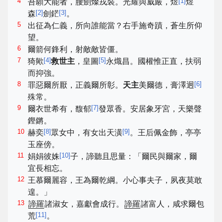
4
[
1
]
吾願大能者，腰劍燦戎裝。光耀與威嚴，煜
煜
[
2
]
[
3
]
森
劍鋩
。
5
出征為仁義，所向誰能當？右手施奇蹟，蒼生所仰
望。
6
爾箭何鋒利，射敵敵皆僵。
7
[
4
]
[
5
]
猗歟
救世主
，皇圖
永熾昌。國權惟正直，扶弱
而抑強。
8
[
6
]
罪惡爾所厭，正義爾所彰。
天主
美爾德，膏澤迥
殊常。
9
[
7
]
爾衣世希有，馥郁
發眾香。安居象牙宮，天樂聲
鏗鏘。
10
[
8
]
[
9
]
赫奕
眾女中，有女出天潢
。王后佩金飾，亭亭
玉座傍。
11
[
10
]
娟娟彼姝
子，諦聽且思量：「爾民與爾家，爾
宜長相忘。
12
王慕爾麗容，王為爾乾綱。小心事夫子，夙夜莫敢
遑。」
13
諦羅
諸淑女，嘉獻會成行。
諦羅
諸富人，咸求爾包
[
11
]
荒
。