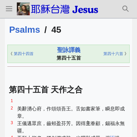
Psalms
/
45
聖詠譯義
《
第四十四首
第四十六首
》
第四十五首
第四十五首 天作之合
1
2
美辭湧心府，作頌頌吾王。舌如書家筆，瞬息即成
章。
3
王儀邁眾庶，齒頰盈芬芳。因得
主
眷顧，錫福永無
疆。