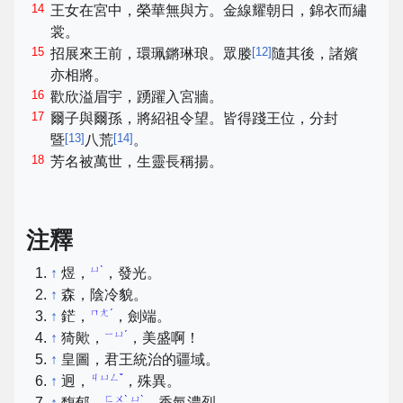
14
王女在宮中，榮華無與方。金線耀朝日，錦衣而繡
裳。
15
[
12
]
招展來王前，環珮鏘琳琅。眾媵
隨其後，諸嬪
亦相將。
16
歡欣溢眉宇，踴躍入宮牆。
17
爾子與爾孫，將紹祖令望。皆得踐王位，分封
[
13
]
[
14
]
暨
八荒
。
18
芳名被萬世，生靈長稱揚。
注釋
ㄩˋ
↑
煜，
，發光。
↑
森，陰冷貌。
ㄇㄤˊ
↑
鋩，
，劍端。
ㄧㄩˊ
↑
猗歟，
，美盛啊！
↑
皇圖，君王統治的疆域。
ㄐㄩㄥˇ
↑
迥，
，殊異。
ㄈㄨˋ ㄩˋ
↑
馥郁，
，香氣濃烈。