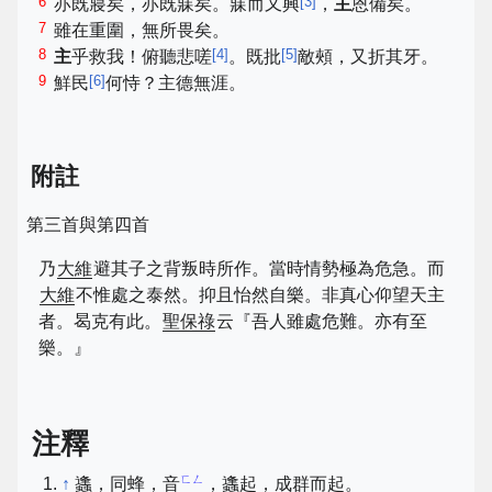
6
[
3
]
亦既寢矣，亦既寐矣。寐而又興
，
主
恩備矣。
7
雖在重圍，無所畏矣。
8
[
4
]
[
5
]
主
乎救我！俯聽悲嗟
。既批
敵頰，又折其牙。
9
[
6
]
鮮民
何恃？主德無涯。
附註
第三首與第四首
乃
大維
避其子之背叛時所作。當時情勢極為危急。而
大維
不惟處之泰然。抑且怡然自樂。非真心仰望天主
者。曷克有此。
聖保祿
云『吾人雖處危難。亦有至
樂。』
注釋
ㄈㄥ
↑
蠭，同蜂，音
，蠭起，成群而起。