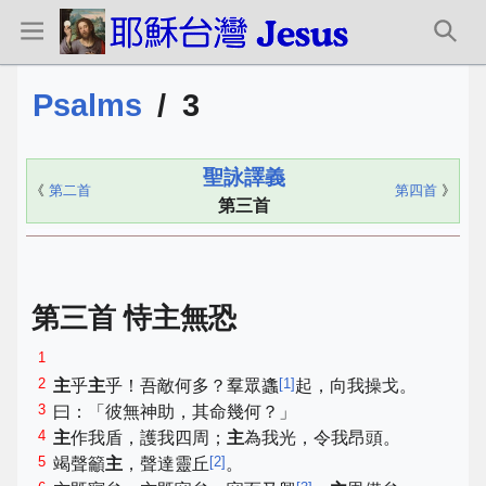
Psalms
/
3
聖詠譯義
《
第二首
第四首
》
第三首
第三首 恃主無恐
1
2
[
1
]
主
乎
主
乎！吾敵何多？羣眾蠭
起，向我操戈。
3
曰：「彼無神助，其命幾何？」
4
主
作我盾，護我四周；
主
為我光，令我昂頭。
5
[
2
]
竭聲籲
主
，聲達靈丘
。