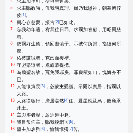
4
求
主
加指引，從容聖道裏。
5
求
主
賜教誨，俾我明真理。爾乃我恩神，朝暮所佇
[
1
]
俟
。
6
[
2
]
爾心存慈愛，振古
已如此。
7
忘我幼年過，宥我往日罪。求爾加眷顧，用昭爾慈
惠。
8
依爾好生德，領回遊蕩子。示彼何所歸，指彼何所
履。
9
佑彼謙誠者，克己而復禮。
10
守盟樂道者，處處蒙提携。
11
為爾聖名故，寬免我罪戾。罪戾積如山，愧悔亦不
已。
12
[
3
]
人能懷寅畏
，必蒙
主
愛護。示爾以廣居，指爾以
大路。
13
[
4
]
大路從容行，廣居宴然
住。愛屋應及烏，後裔承
此土。
14
主
與虔者親，啟迪道中趣。
15
[
5
]
我目常仰
主
，賜我脫網罟
。
16
[
6
]
[
7
]
望
主
加哀矜
，恤我惸獨
苦。