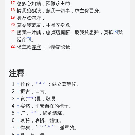
17
愁多心如結，罹難求
主
助。
18
憐我狼狽狀，赦我一切辜，求
主
保吾身。
19
身為眾怨府，
20
莫令我蒙羞，
主
是安身處。
21
[
8
]
鑒我一片誠，忠貞蘊臟腑。脫我於患難，莫孤
我
[
9
]
延佇
。
22
求
主
救
義塞
，脫離諸恐怖。
注釋
ㄓㄨˋㄙˋ
↑
佇俟，
：站立著等候。
↑
振古，自古。
ㄧㄣˊ
↑
寅(
)畏，敬畏。
↑
宴然，平安自在的樣子。
ㄍㄨˇ
↑
罟，
，網的總稱。
↑
哀矜，哀憐、體恤。
ㄑㄩㄥˊ ㄉㄨˊ
↑
惸獨，
：孤單的。
↑
孤，負、棄。