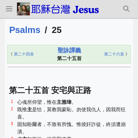
Psalms
/
25
聖詠譯義
《
第二十四首
第二十六首
》
第二十五首
第二十五首 安宅與正路
1
心魂所仰望，惟在
主
雅瑋
。
2
既惟
主
是怙，莫教我蒙恥。勿使我仇人，因我而狂
喜。
3
固知盼爾者，不致有所愧。惟彼奸詐徒，終須遭崩
潰。