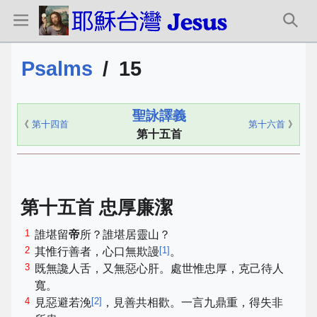
Psalms
/
15
聖詠譯義
《
第十四首
第十六首
》
第十五首
第十五首 忠厚廉潔
1
誰堪留
帝
所？誰堪居靈山？
2
[
1
]
其惟行善者，心口無欺謾
。
3
既無讒人舌，又無惡心肝。處世惟忠厚，克己待人
寬。
4
[
2
]
見惡避若浼
，見善共相歡。一言九鼎重，得失非