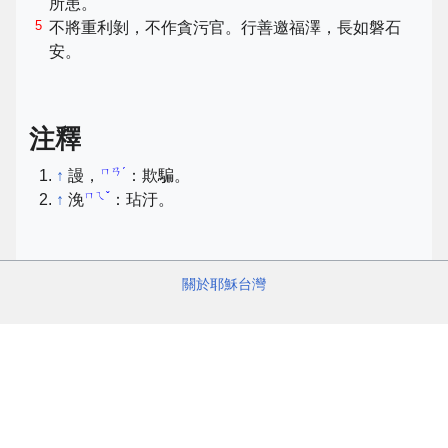
所患。
5
不將重利剝，不作貪污官。行善邀福澤，長如磐石
安。
注釋
ㄇㄢˊ
↑
謾，
：欺騙。
ㄇㄟˇ
↑
浼
：玷汙。
關於耶穌台灣