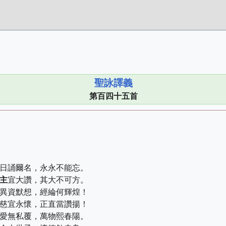
聖詠譯義
第百四十五首
日誦爾名，永永不能忘。
主
宜大讚，其大不可方。
異資默想，經綸何輝煌！
慈宜永懷，正直當讚揚！
愛無私覆，萬物熙春陽。