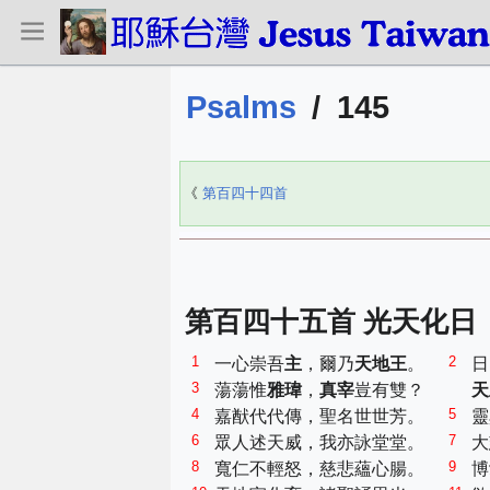
Psalms
/
145
《
第百四十四首
第百四十五首 光天化日
1
2
一心崇吾
主
，爾乃
天地王
。
日
3
蕩蕩惟
雅瑋
，
真宰
豈有雙？
天
4
5
嘉猷代代傳，聖名世世芳。
靈
6
7
眾人述天威，我亦詠堂堂。
大
8
9
寬仁不輕怒，慈悲蘊心腸。
博