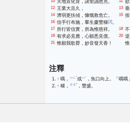
10
11
天地宣化育，諸聖誦恩光。
欲
12
13
王業大且久，
垂
14
15
濟弱更扶傾，慷慨救危亡。
按
16
[
2
]
信手行布施，羣生慶豐穰
。
17
18
所行皆信實，所為惟慈祥。
不
19
20
有求必見應，心願悉見償。
逆
21
惟願我歌脣，妙音發天香！
惟
注釋
ㄩㄥˊ
ㄩˊ
↑
喁，
或
，魚口向上。「喁喁
ㄖㄤˇ
↑
穰，
，豐盛。