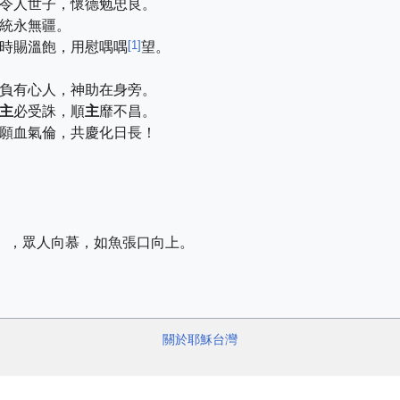
令人世子，懷德勉忠良。
統永無疆。
[
1
]
時賜溫飽，用慰喁喁
望。
負有心人，神助在身旁。
主
必受誅，順
主
靡不昌。
願血氣倫，共慶化日長！
」，眾人向慕，如魚張口向上。
關於耶穌台灣