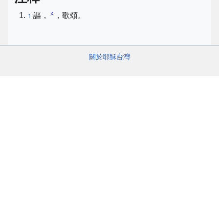
ㄡ
↑
謳，
，歌頌。
關於耶穌台灣