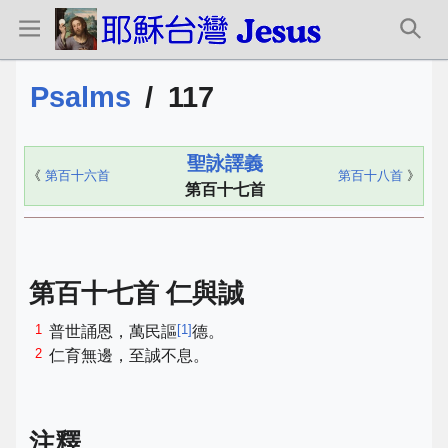
Psalms
/
117
聖詠譯義
《
第百十六首
第百十八首
》
第百十七首
第百十七首 仁與誠
1
[
1
]
普世誦恩，萬民謳
德。
2
仁育無邊，至誠不息。
注釋