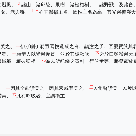
九
十
之烈風、
諸山、諸邱陵、果樹、諸松柏樹、
諸野獸、及諸畜
十三
處女、老與稚、
亦宜讚揚主名、因惟主名為高、其光榮徧滿
二
讚美之、
伊斯喇伊泐
宜喜悅造成之者、
錫汶
之子、宜慶賀於其
五
六
卑者、
願聖人以光榮慶賀、並於其榻歡欣、
必於口發讚榮天
九
以鐵篐、篐彼卿相、
為以所紀錄之審判、行於伊等、斯榮耀皆
二
三
蒼、
因其全能讚美之、因其宏威讚美之、
以角聲讚美、以琴
六
讚美、
凡有呼吸者、宜讚揚主、