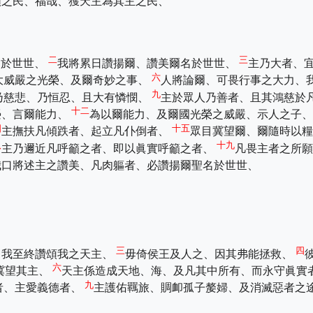
類之民、福哉、獲天主為其主之民、
二
三
名於世世、
我將累日讚揚爾、讚美爾名於世世、
主乃大者、
六
大威嚴之光榮、及爾奇妙之事、
人將論爾、可畏行事之大力、
九
乃慈悲、乃恒忍、且大有憐憫、
主於眾人乃善者、且其鴻慈於
十二
榮、言爾能力、
為以爾能力、及爾國光榮之威嚴、示人之子
四
十五
主撫扶凡傾跌者、起立凡仆倒者、
眾目冀望爾、爾隨時以
八
十九
主乃邇近凡呼籲之者、即以眞實呼籲之者、
凡畏主者之所
我口將述主之讚美、凡肉軀者、必讚揚爾聖名於世世、
三
四
、我至終讚頌我之天主、
毋倚侯王及人之、因其弗能拯救、
六
冀望其主、
天主係造成天地、海、及凡其中所有、而永守眞實
九
者、主愛義德者、
主護佑羈旅、賙卹孤子嫠婦、及消滅惡者之