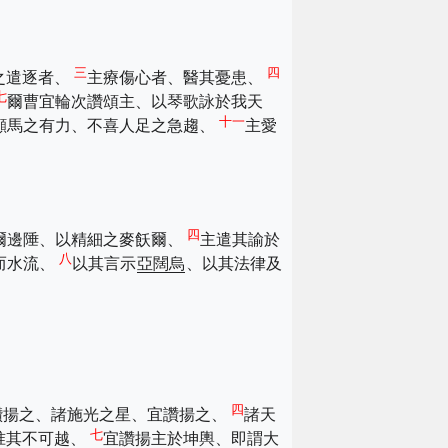
三
四
之遣逐者、
主療傷心者、醫其憂患、
七
爾曹宜輪次讚頌主、以琴歌詠於我天
十一
顧馬之有力、不喜人足之急趨、
主愛
四
爾邊陲、以精細之麥飫爾、
主遣其諭於
八
而水流、
以其言示
亞闊烏
、以其法律及
四
讚揚之、諸施光之星、宜讚揚之、
諸天
七
准其不可越、
宜讚揚主於坤輿、即謂大