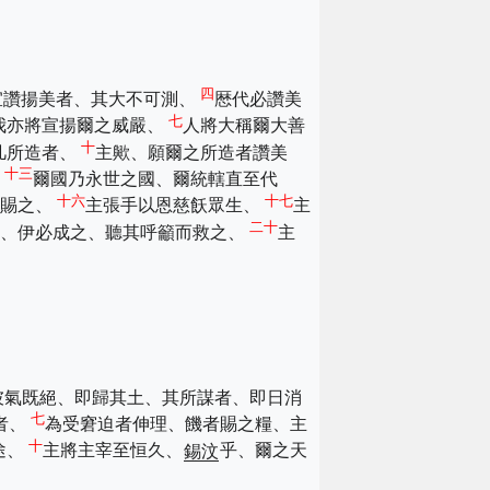
四
宜讚揚美者、其大不可測、
厯代必讚美
七
我亦將宣揚爾之威嚴、
人將大稱爾大善
十
凡所造者、
主歟、願爾之所造者讚美
十三
、
爾國乃永世之國、爾統轄直至代
十六
十七
糧賜之、
主張手以恩慈飫眾生、
主
二十
願、伊必成之、聽其呼籲而救之、
主
彼氣既絕、即歸其土、其所謀者、即日消
七
者、
為受窘迫者伸理、饑者賜之糧、主
十
途、
主將主宰至恒久、
錫汶
乎、爾之天