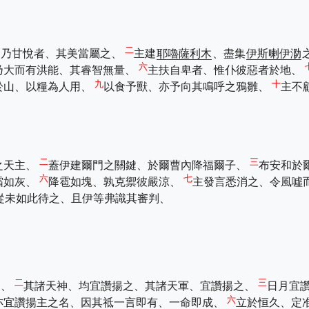
二
、乃甘悅者、其美當屬之、
主建
耶嚕薩利木
、盡集
伊斯喇伊泐
六
乃大而有洪能、其睿智無量、
主扶自卑者、惟仆彼惡者於地、
九
十
於山、以糧為人用、
以食予獸、亦予向其鳴呼之鴉雛、
主不
二
三
之天主、
蓋伊建爾門之關鍵、於爾曹內降福爾子、
布安和於
六
七
霜如灰、
降雹如塊、孰克禦彼嚴涼、
主發言悉消之、令風噓
從未如此待之、且伊等弗識其審判、
二
三
之、
其諸天神、均宜讚揚之、其諸天軍、宜讚揚之、
日月宜
六
亦宜讚揚主之名、因其祗一言即有、一命即成、
立於恒久、定