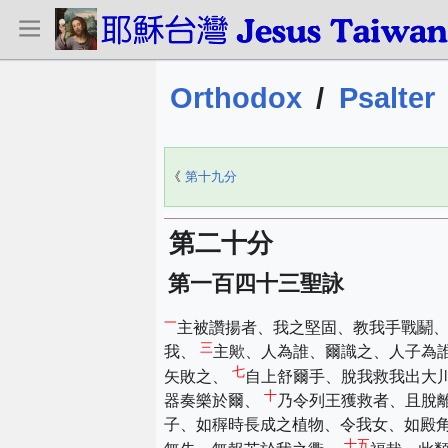
Orthodox
/
Psalter
《
第十九分
第二十分
第一百四十三聖詠
一
主被讚揚者、我之堅固、教我手戰鬬
三
我、
主歟、人為誰、爾識之、人子為
七
矢敗之、
自上舒爾手、脫我救我出大
十
器奏樂於爾、
乃令列王獲救者、且脫
子、如稺時長成之植物、令我女、如殿
十五