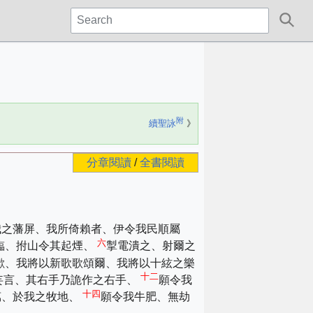
附
續聖詠
》
分章閱讀
/
全書閱讀
我之藩屏、我所倚賴者、伊令我民順屬
六
臨、拊山令其起煙、
掣電潰之、射爾之
歟、我將以新歌歌頌爾、我將以十絃之樂
十二
妄言、其右手乃詭作之右手、
願令我
十四
萬、於我之牧地、
願令我牛肥、無劫