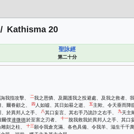
/
Kathisma 20
聖詠經
第二十分
二
、誨我指攻擊、
我之恩憐、及圍護我之投避處、及我之救者、
四
五
誰、爾眷顧之、
人如噓、其日如晷之逝、
主歟、令天垂而降
八
九
川、於異邦人之手、
其口妄言、其右手乃詭詐之右手、
天主
十一
離爾僕
達微德
於至害之刃者、
脫我救我於異邦人之手、其口
十三
角雕刻之柱、
願令我倉充滿、各色具備、令我羊、滋生千千