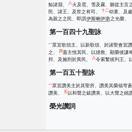
八
鯨諸淵、
火及雹、雪及霧、聽從主言
十二
民、諸王、及世之有司、
幼童、及
為親之之民、即謂
伊斯喇伊泐
之光榮、
第一百四十九聖詠
一
眾宜歌頌主、以新歌頌、於諸聖會宜
四
之、
蓋主悅其民、以拯救、顯榮彼謙
八
邦、及施刑於異民、
令索繫彼列王、
第一百五十聖詠
一
眾宜讚美主於其聖所、讚美其榮福穹
五
讚美、
以和聲之鈸讚美、以大聲之鐃
榮光讚詞