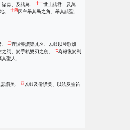
十一
、諸蟲、及諸鳥、
世上諸君、及萬
十四
天地、
因主舉其民之角、舉其諸聖、
三
君、
宜諧聲讚榮其名、以鼓以琴歌頌
七
主之詞、於手執雙刃之劍、
為報復於列
屬其聖人、
四
以瑟讚美、
以鼓及佾讚美、以絃及笙笛