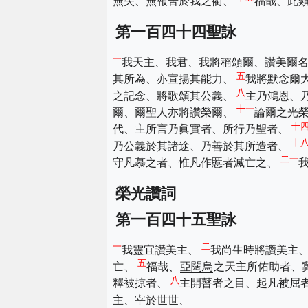
無失、無報苦於我之衢、
福哉、此
第一百四十四聖詠
一
我天主、我君、我將稱頌爾、讚美爾
五
其所為、亦宣揚其能力、
我將默念爾
八
之記念、將歌頌其公義、
主乃鴻恩、
十一
爾、爾聖人亦將讚榮爾、
論爾之光
十
代、主所言乃眞實者、所行乃聖者、
十
乃公義於其諸途、乃善於其所造者、
二一
守凡慕之者、惟凡作慝者滅亡之、
榮光讚詞
第一百四十五聖詠
一
二
我靈宜讚美主、
我尚生時將讚美主
五
亡、
福哉、
亞闊烏
之天主所佑助者、
八
釋被掠者、
主開瞽者之目、起凡被屈
主、宰於世世、