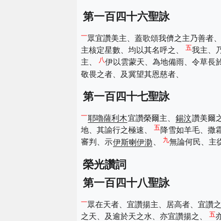
第一百四十六聖詠
一
眾宜讚美主、蓋歌頌我儕之主乃善者
五
主核定星數、均以其名呼之、
我主、
八
主、
伊以雲蒙天、為地備雨、令草長
敬畏之者、及冀望其恩慈者、
第一百四十七聖詠
一
耶嚕薩利木
宜讚榮爾主、
錫汶
讚美爾
五
地、其諭行之極速、
降雪如羊毛、撒
九
審判、示
伊斯喇伊泐
、
無論何民、主
榮光讚詞
第一百四十八聖詠
一
眾在天者、宜讚揚主、居高者、宜讚
五
之天、及逾於天之水、亦宜讚揚之、