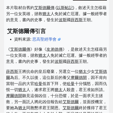
本片取材自舊約
艾斯德爾傳
(
以斯帖記
)，敘述天主怎樣藉
另一位女英雄，拯救
猶太
人免於滅亡厄運。據一般經學者
的意見，書內的史事，發生於
波斯
國
薛西斯
王朝。
艾斯德爾傳引言
資料來源:
思高聖經學會
《
艾斯德爾傳
》好像《
友弟德傳
》，是敘述天主怎樣藉另
一位女英雄，拯救
猶太
人免於滅亡厄運。據一般經學者的
意見，書內的史事，發生於
波斯
國
薛西斯
王朝。
薛西斯
王將抗命的皇后廢棄，另選立一位
猶太
少女
艾斯德
爾
為后。不久以後，這位新后的養父
摩爾德開
，因不肯向
當朝一品的大官
哈曼
低首下拜，使
哈曼
十分惱怒，因而仇
恨一切
猶太
人，遂求君王將
猶太
人殺盡，君王准如所請。
摩爾德開
聽見這個凶信，十分恐懼，於是一面求天主拯
救，另一面託人將此凶信報告給
艾斯德爾
，並面授機宜，
要她為
猶太
同胞懇求君王開恩。
艾斯德爾
終於獲得了君王