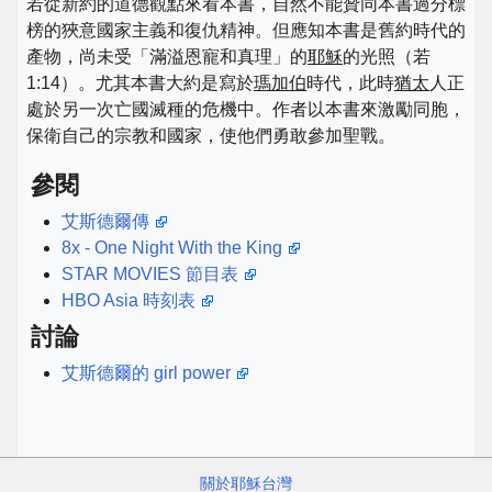
若從新約的道德觀點來看本書，自然不能贊同本書過分標
榜的狹意國家主義和復仇精神。但應知本書是舊約時代的
產物，尚未受「滿溢恩寵和真理」的
耶穌
的光照（若
1:14）。尤其本書大約是寫於
瑪加伯
時代，此時
猶太
人正
處於另一次亡國滅種的危機中。作者以本書來激勵同胞，
保衛自己的宗教和國家，使他們勇敢參加聖戰。
參閱
艾斯德爾傳
8x - One Night With the King
STAR MOVIES 節目表
HBO Asia 時刻表
討論
艾斯德爾的 girl power
關於耶穌台灣