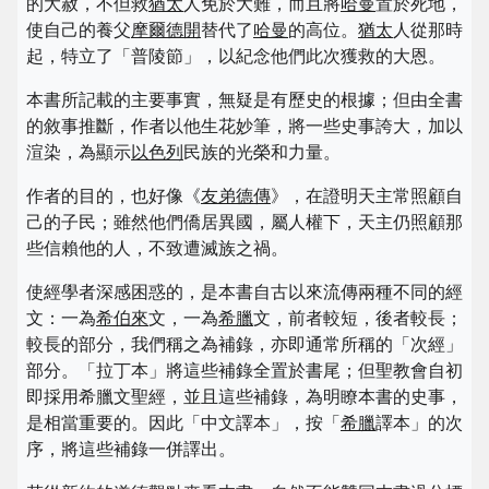
的大赦，不但救
猶太
人免於大難，而且將
哈曼
置於死地，
使自己的養父
摩爾德開
替代了
哈曼
的高位。
猶太
人從那時
起，特立了「普陵節」，以紀念他們此次獲救的大恩。
本書所記載的主要事實，無疑是有歷史的根據；但由全書
的敘事推斷，作者以他生花妙筆，將一些史事誇大，加以
渲染，為顯示
以色列
民族的光榮和力量。
作者的目的，也好像《
友弟德傳
》，在證明天主常照顧自
己的子民；雖然他們僑居異國，屬人權下，天主仍照顧那
些信賴他的人，不致遭滅族之禍。
使經學者深感困惑的，是本書自古以來流傳兩種不同的經
文：一為
希伯來
文，一為
希臘
文，前者較短，後者較長；
較長的部分，我們稱之為補錄，亦即通常所稱的「次經」
部分。「拉丁本」將這些補錄全置於書尾；但聖教會自初
即採用希臘文聖經，並且這些補錄，為明瞭本書的史事，
是相當重要的。因此「中文譯本」，按「
希臘
譯本」的次
序，將這些補錄一併譯出。