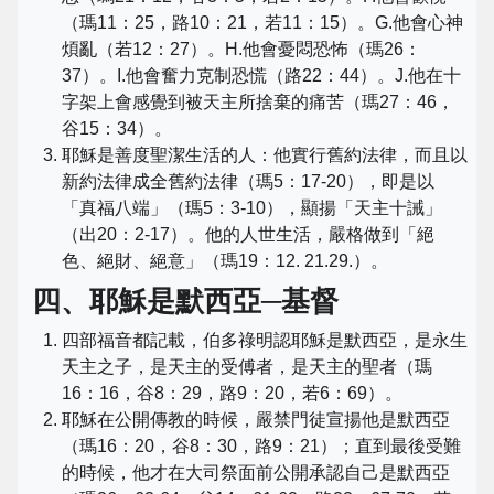
（瑪11：25，路10：21，若11：15）。G.他會心神
煩亂（若12：27）。H.他會憂悶恐怖（瑪26：
37）。I.他會奮力克制恐慌（路22：44）。J.他在十
字架上會感覺到被天主所捨棄的痛苦（瑪27：46，
谷15：34）。
耶穌是善度聖潔生活的人：他實行舊約法律，而且以
新約法律成全舊約法律（瑪5：17-20），即是以
「真福八端」（瑪5：3-10），顯揚「天主十誡」
（出20：2-17）。他的人世生活，嚴格做到「絕
色、絕財、絕意」（瑪19：12. 21.29.）。
四、耶穌是默西亞─基督
四部福音都記載，伯多祿明認耶穌是默西亞，是永生
天主之子，是天主的受傅者，是天主的聖者（瑪
16：16，谷8：29，路9：20，若6：69）。
耶穌在公開傳教的時候，嚴禁門徒宣揚他是默西亞
（瑪16：20，谷8：30，路9：21）；直到最後受難
的時候，他才在大司祭面前公開承認自己是默西亞