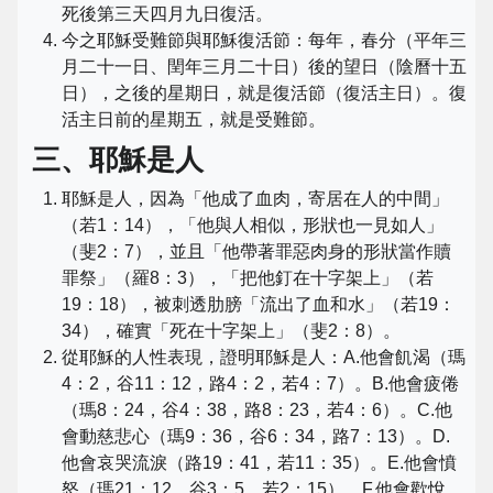
死後第三天四月九日復活。
今之耶穌受難節與耶穌復活節：每年，春分（平年三
月二十一日、閏年三月二十日）後的望日（陰曆十五
日），之後的星期日，就是復活節（復活主日）。復
活主日前的星期五，就是受難節。
三、耶穌是人
耶穌是人，因為「他成了血肉，寄居在人的中間」
（若1：14），「他與人相似，形狀也一見如人」
（斐2：7），並且「他帶著罪惡肉身的形狀當作贖
罪祭」（羅8：3），「把他釘在十字架上」（若
19：18），被刺透肋膀「流出了血和水」（若19：
34），確實「死在十字架上」（斐2：8）。
從耶穌的人性表現，證明耶穌是人：A.他會飢渴（瑪
4：2，谷11：12，路4：2，若4：7）。B.他會疲倦
（瑪8：24，谷4：38，路8：23，若4：6）。C.他
會動慈悲心（瑪9：36，谷6：34，路7：13）。D.
他會哀哭流淚（路19：41，若11：35）。E.他會憤
怒（瑪21：12，谷3：5，若2：15）。F.他會歡悅