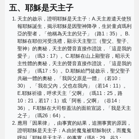
五、耶穌是天主子
天主的啟示，證明耶穌是天主子：A.天主差遣天使預
報耶穌誕生，揭示耶穌是因聖神降孕，生於童貞瑪利
亞的聖者，「他稱為天主的兒子」（路1：35）。B.
耶穌在耶但河受洗禮，顯示天主聖三（聖父、聖子、
聖神）的奧秘，天主的聲音直接作證說，「這是我的
愛子」（瑪3：17）。C.耶穌在山上顯聖容，昭示天
主性體的奧秘，天主的聲音直接作證說，「這是我的
愛子」（瑪17：5）。D.耶穌給門徒啟示，聖父聖子
共融一體的奧秘，「我與父原是一體」（若10：
30），「我在父內，父也在我內」（若14：11）。
E.耶穌祈禱，呼求天主「父啊」（瑪11：25，路
10：21，若17：1）或「阿爸，父啊」（谷14：
36）。F.耶穌在大司祭蓋法的面前宣認，「我是天主
之子」（瑪26：64）。
應用「因果律」，由事實的結果，追溯事實的原因，
證明耶穌是天主子：A.由於魔鬼被耶穌制伏，而魔鬼
呼叫「耶穌是天主子」的事實（瑪8：29，谷3：