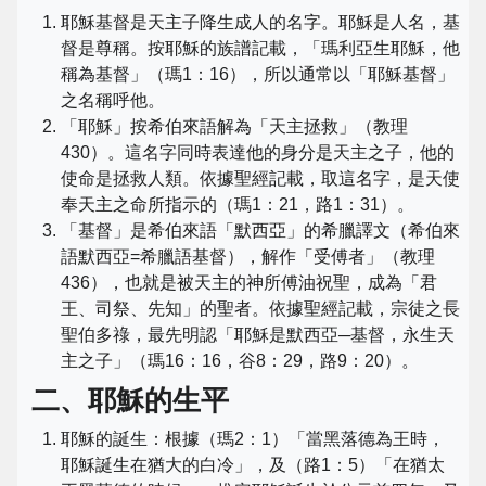
耶穌基督是天主子降生成人的名字。耶穌是人名，基
督是尊稱。按耶穌的族譜記載，「瑪利亞生耶穌，他
稱為基督」（瑪1：16），所以通常以「耶穌基督」
之名稱呼他。
「耶穌」按希伯來語解為「天主拯救」（教理
430）。這名字同時表達他的身分是天主之子，他的
使命是拯救人類。依據聖經記載，取這名字，是天使
奉天主之命所指示的（瑪1：21，路1：31）。
「基督」是希伯來語「默西亞」的希臘譯文（希伯來
語默西亞=希臘語基督），解作「受傅者」（教理
436），也就是被天主的神所傅油祝聖，成為「君
王、司祭、先知」的聖者。依據聖經記載，宗徒之長
聖伯多祿，最先明認「耶穌是默西亞─基督，永生天
主之子」（瑪16：16，谷8：29，路9：20）。
二、耶穌的生平
耶穌的誕生：根據（瑪2：1）「當黑落德為王時，
耶穌誕生在猶大的白冷」，及（路1：5）「在猶太