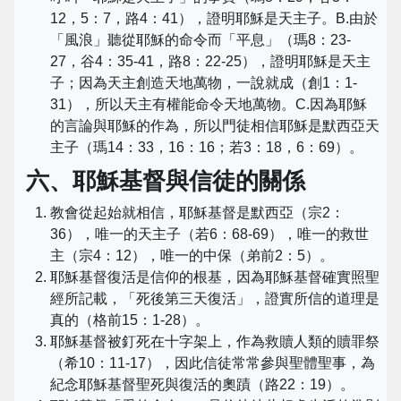
12，5：7，路4：41），證明耶穌是天主子。B.由於
「風浪」聽從耶穌的命令而「平息」（瑪8：23-
27，谷4：35-41，路8：22-25），證明耶穌是天主
子；因為天主創造天地萬物，一說就成（創1：1-
31），所以天主有權能命令天地萬物。C.因為耶穌
的言論與耶穌的作為，所以門徒相信耶穌是默西亞天
主子（瑪14：33，16：16；若3：18，6：69）。
六、耶穌基督與信徒的關係
教會從起始就相信，耶穌基督是默西亞（宗2：
36），唯一的天主子（若6：68-69），唯一的救世
主（宗4：12），唯一的中保（弟前2：5）。
耶穌基督復活是信仰的根基，因為耶穌基督確實照聖
經所記載，「死後第三天復活」，證實所信的道理是
真的（格前15：1-28）。
耶穌基督被釘死在十字架上，作為救贖人類的贖罪祭
（希10：11-17），因此信徒常常參與聖體聖事，為
紀念耶穌基督聖死與復活的奧蹟（路22：19）。