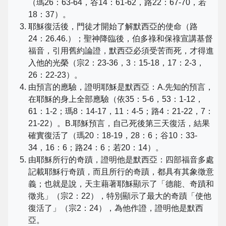
（瑪26：63-64，谷14：61-62，路22：67-70，若
18：37）。
耶穌復活後，門徒才開始了解默西亞的使命（路
24：26.46.）；聖神降臨後，伯多祿和保祿宣講基督
福音，引用舊約論證，默西亞必須受苦而死，才得進
入他的光榮（宗2：23-36，3：15-18，17：2-3，
26：22-23）。
由預言的應驗，證明耶穌是默西亞：A.先知的預言，
在耶穌的身上全部應驗（依35：5-6，53：1-12，
61：1-2；瑪8：14-17，11：4-5；路4：21-22，7：
21-22）。B.耶穌預言，自己死後第三天復活，結果
確實復活了（瑪20：18-19，28：6；谷10：33-
34，16：6；路24：6；若20：14）。
由耶穌所行的奇蹟，證明他是默西亞：四部福音多處
記載耶穌行奇蹟，而且所行的奇蹟，都具有其象徵意
義；也就是說，天主藉著耶穌顯示了「德能、奇蹟和
徵兆」（宗2：22），特別顯示了最大的奇蹟「使他
復活了」（宗2：24），為他作證，證明他是默西
亞。