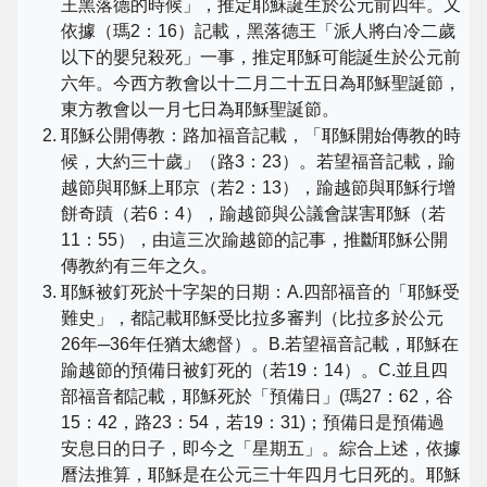
王黑落德的時候」，推定耶穌誕生於公元前四年。又
依據（瑪2：16）記載，黑落德王「派人將白冷二歲
以下的嬰兒殺死」一事，推定耶穌可能誕生於公元前
六年。今西方教會以十二月二十五日為耶穌聖誕節，
東方教會以一月七日為耶穌聖誕節。
耶穌公開傳教：路加福音記載，「耶穌開始傳教的時
候，大約三十歲」（路3：23）。若望福音記載，踰
越節與耶穌上耶京（若2：13），踰越節與耶穌行增
餅奇蹟（若6：4），踰越節與公議會謀害耶穌（若
11：55），由這三次踰越節的記事，推斷耶穌公開
傳教約有三年之久。
耶穌被釘死於十字架的日期：A.四部福音的「耶穌受
難史」，都記載耶穌受比拉多審判（比拉多於公元
26年─36年任猶太總督）。B.若望福音記載，耶穌在
踰越節的預備日被釘死的（若19：14）。C.並且四
部福音都記載，耶穌死於「預備日」(瑪27：62，谷
15：42，路23：54，若19：31)；預備日是預備過
安息日的日子，即今之「星期五」。綜合上述，依據
曆法推算，耶穌是在公元三十年四月七日死的。耶穌