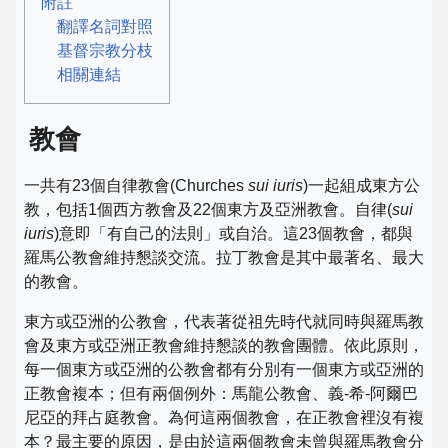
附註
翻譯名詞對照
基督宗教分枝
相關連結
教會
一共有23個自律教會(Churches
sui iuris
)一起組成東方公
教，包括1個西方教會及22個東方及亞洲教會。自律(
sui
iuris
)意即「有自己的法則」或自治。這23個教會，都與
羅馬公教會維持懇談交流。拉丁教會是其中最著名、最大
的教會。
東方或亞洲的公教會，代表著從祖先時代就同時與羅馬教
會及東方或亞洲正教會維持懇談的教會團體。依此原則，
每一個東方或亞洲的公教會都有分別有一個東方或亞洲的
正教會複本；但有兩個例外：馬龍公教會、義-希-阿爾巴
尼亞的拜占庭教會。為何這兩個教會，在正教會裡沒有複
本？最主要的原因，是由於這兩個教會未曾與羅馬教會分