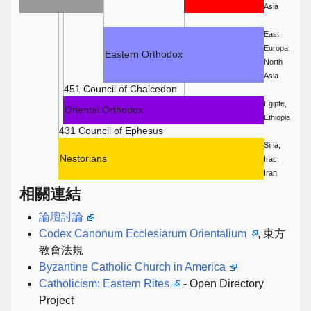
Asia
East
Europa,
Eastern Orthodox
North
Asia
451 Council of Chalcedon
Egipte,
Oriental Orthodox
Ethiopia
431 Council of Ephesus
Siria,
Nestorians
Irac,
Iran
相關連結
論壇討論
Codex Canonum Ecclesiarum Orientalium
, 東方
教會法規
Byzantine Catholic Church in America
Catholicism: Eastern Rites
- Open Directory
Project