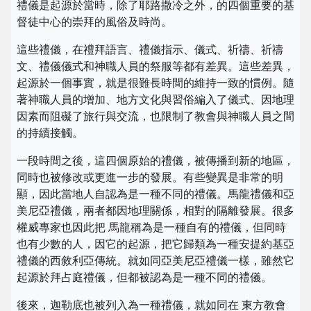
禮儀是起源於當時，除了耶路撒冷之外，的四個重要的基
督徒中心的崇拜的風俗及時尚。
這些禮儀，在禮拜語言、禮儀指示、儀式、祈禱、祈禱
文、禮儀儀式和神職人員的祭服等都有差異。這些差異，
起源於一個事實，就是很難長時間的維持一致的慣例。隨
著神職人員的增加、地方文化與習俗編入了儀式、因地理
因素而阻礙了旅行與交流，也限制了教會與神職人員之間
的持續接觸。
一段時間之後，這四個原始的禮儀，被傳播到新的地區，
同時也被修改或更進一步的發展。有些變異是非常的明
顯，因此當地人自認為是一種不同的禮儀。馬龍禮儀和亞
美尼亞禮儀，兩者都因地理關係，相對的隔離發展。很多
權威專家也因此把 馬龍稱為是一種自有的禮儀，但同時
也有少數的人，因它的起源，把它歸類為一種安提約基亞
禮儀的西敘利亞傳統。就如同亞美尼亞禮儀一樣，雖然它
起源於拜占庭禮儀，但都被認為是一種不同的禮儀。
後來，迦勒底也被列入為一種禮儀，就如同在 東方教會