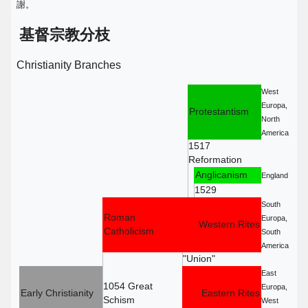
謝。
基督宗教分枝
Christianity Branches
West
Europa,
Protestantism
North
America
1517
Reformation
Anglicanism
England
1529
South
Roman
Europa,
Western Rites
Catholicism
South
America
"Union"
East
1054 Great
Europa,
Early Christianity
Eastern Rites
Schism
West