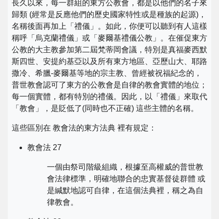
長久以來，每一群組的東方公教會，都是以他們的名子來
歸類 (經常是反應他們的歷史國家特性或是種族的起源)，
名稱後面再加上「禮儀」。如此，你便可以聽到有人這樣
稱呼「烏克蘭禮儀」或「麥爾基禮儀公教」。在催促東方
公教的大主教參加第二屆梵蒂岡會議，特別是真福麥西默
斯四世、安提約基亞以及所有東方地區、亞歷山大、耶路
撒冷、希臘-麥爾基等地的宗主教、曾經被祝福紀念的，
普世教會認可了東方的公教會是自律的教會實體的地位；
每一個實體，都有特別的禮儀。因此，以「禮儀」來取代
「教會」，是貶低了(同時也不正確) 這些主體的名稱。
這些區別在 教會法的東方法典 裡有規定：
教會法 27
一個由祭司階級組織，根據至高權威的普世教
會法律標準，明確地聯合的忠實基督徒群體 或
是緘默地認可自律，在這個法典裡，稱之為自
律教會。